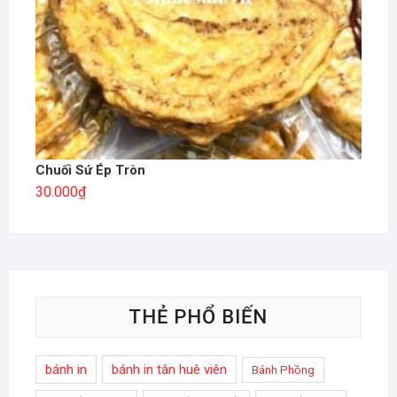
Chuối Sứ Ép Tròn
30.000
₫
THẺ PHỔ BIẾN
bánh in
bánh in tân huê viên
Bánh Phồng