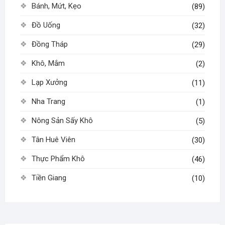
Bánh, Mứt, Kẹo
(89)
trang
sản
Đồ Uống
(32)
phẩm
Đồng Tháp
(29)
Khô, Mắm
(2)
Lạp Xưởng
(11)
Nha Trang
(1)
Nông Sản Sấy Khô
(5)
Tân Huê Viên
(30)
Thực Phẩm Khô
(46)
Tiền Giang
(10)