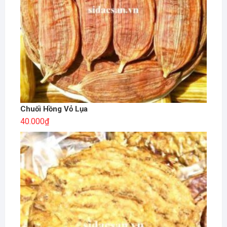
Chuối Hồng Vỏ Lụa
40.000
₫