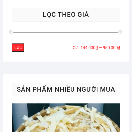
LỌC THEO GIÁ
Lọc
Giá
Giá
Giá:
144.000₫
—
950.000₫
tối
tối
thiểu
đa
SẢN PHẨM NHIỀU NGƯỜI MUA