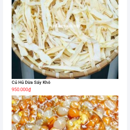
Củ Hủ Dừa Sấy Khô
950.000
₫