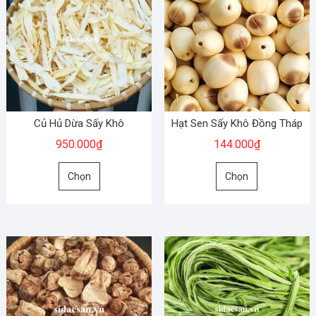
Củ Hủ Dừa Sấy Khô
Hạt Sen Sấy Khô Đồng Tháp
950.000
₫
144.000
₫
Sản
Sản
Chọn
Chọn
phẩm
phẩm
này
này
có
có
nhiều
nhiều
biến
biến
thể.
thể.
Các
Các
tùy
tùy