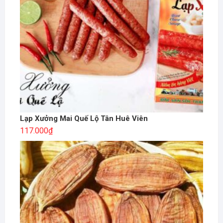
Lạp Xưởng Mai Quế Lộ Tân Huê Viên
117.000
₫