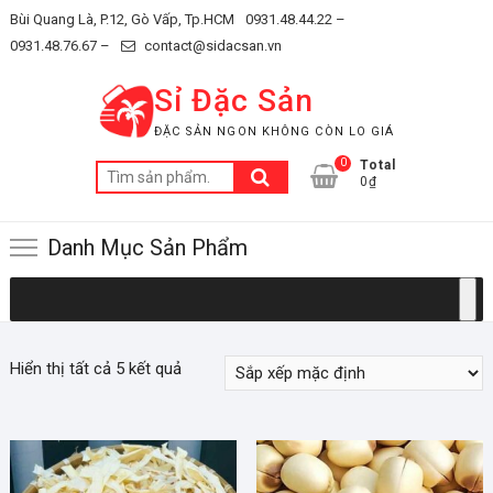
Skip
Bùi Quang Là, P.12, Gò Vấp, Tp.HCM
0931.48.44.22 –
to
0931.48.76.67 –
contact@sidacsan.vn
content
Sỉ Đặc Sản
ĐẶC SẢN NGON KHÔNG CÒN LO GIÁ
0
Total
Tìm
0₫
kiếm:
Danh Mục Sản Phẩm
Hiển thị tất cả 5 kết quả