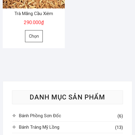
được
được
chọn
chọn
Trà Mãng Cầu Xiêm
trên
trên
290.000
₫
trang
trang
Sản
sản
sản
Chọn
phẩm
phẩm
phẩm
này
có
nhiều
biến
thể.
Các
tùy
DANH MỤC SẢN PHẨM
chọn
có
thể
Bánh Phồng Sơn Đốc
(6)
được
chọn
Bánh Tráng Mỹ Lồng
(13)
trên