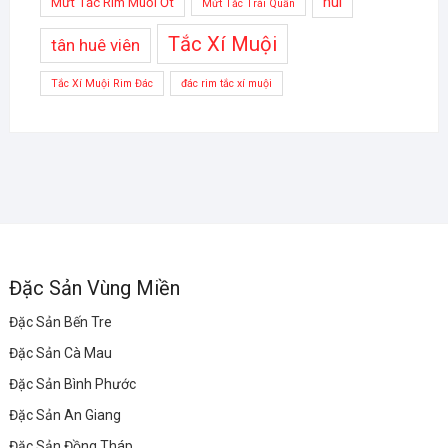
nui
Mứt Tắc Rim Muối Ớt
Mứt Tắc Trái Quấn
Tắc Xí Muội
tân huê viên
Tắc Xí Muội Rim Đác
đác rim tắc xí muội
Đặc Sản Vùng Miền
Đặc Sản Bến Tre
Đặc Sản Cà Mau
Đặc Sản Bình Phước
Đặc Sản An Giang
Đặc Sản Đồng Tháp