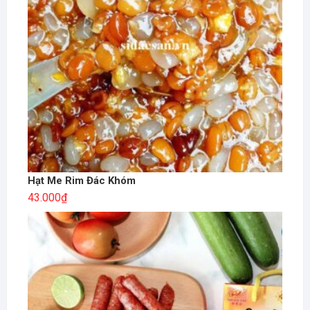
Hạt Me Rim Đác Khóm
43.000
₫