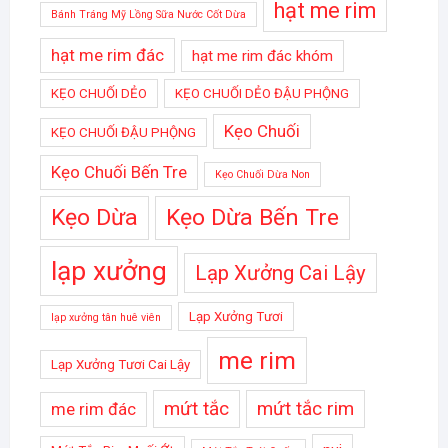
hạt me rim
Bánh Tráng Mỹ Lồng Sữa Nước Cốt Dừa
hạt me rim đác
hạt me rim đác khóm
KẸO CHUỐI DẺO
KẸO CHUỐI DẺO ĐẬU PHỘNG
Kẹo Chuối
KẸO CHUỐI ĐẬU PHỘNG
Kẹo Chuối Bến Tre
Kẹo Chuối Dừa Non
Kẹo Dừa
Kẹo Dừa Bến Tre
lạp xưởng
Lạp Xưởng Cai Lậy
Lạp Xưởng Tươi
lạp xưởng tân huê viên
me rim
Lạp Xưởng Tươi Cai Lậy
mứt tắc
mứt tắc rim
me rim đác