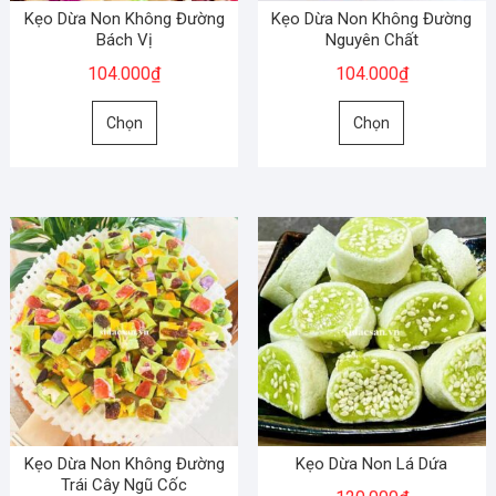
chọn
trên
Kẹo Dừa Non Không Đường
Kẹo Dừa Non Không Đường
trên
Bách Vị
Nguyên Chất
trang
trang
sản
104.000
₫
104.000
₫
sản
phẩm
Sản
Sản
phẩm
Chọn
Chọn
phẩm
phẩm
này
này
có
có
nhiều
nhiều
biến
biến
thể.
thể.
Các
Các
tùy
tùy
chọn
chọn
có
có
thể
thể
được
được
chọn
chọn
Kẹo Dừa Non Không Đường
Kẹo Dừa Non Lá Dứa
trên
trên
Trái Cây Ngũ Cốc