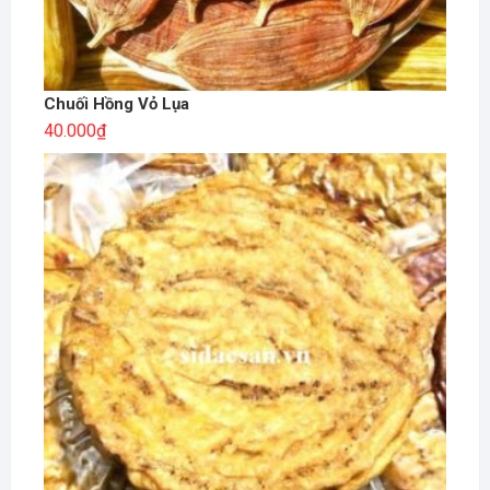
Chuối Hồng Vỏ Lụa
40.000
₫