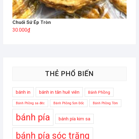
Chuối Sứ Ép Tròn
30.000
₫
THẺ PHỔ BIẾN
bánh in
bánh in tân huê viên
Bánh Phồng
Bánh Phồng sa đéc
Bánh Phồng Sơn Đốc
Bánh Phồng Tôm
bánh pía
bánh pía kim sa
bánh pía sóc trăng