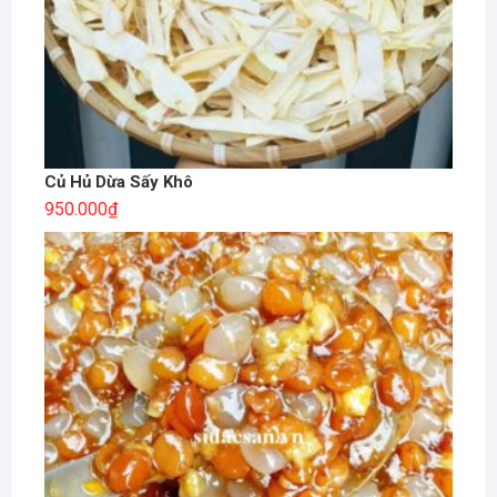
Củ Hủ Dừa Sấy Khô
950.000
₫