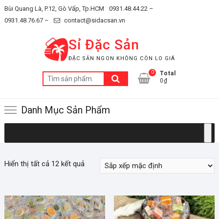
Skip
Bùi Quang Là, P.12, Gò Vấp, Tp.HCM
0931.48.44.22 –
to
0931.48.76.67 –
contact@sidacsan.vn
content
Sỉ Đặc Sản
ĐẶC SẢN NGON KHÔNG CÒN LO GIÁ
0
Total
Tìm
0₫
kiếm:
Danh Mục Sản Phẩm
Hiển thị tất cả 12 kết quả