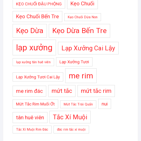
Kẹo Chuối
KẸO CHUỐI ĐẬU PHỘNG
Kẹo Chuối Bến Tre
Kẹo Chuối Dừa Non
Kẹo Dừa
Kẹo Dừa Bến Tre
lạp xưởng
Lạp Xưởng Cai Lậy
Lạp Xưởng Tươi
lạp xưởng tân huê viên
me rim
Lạp Xưởng Tươi Cai Lậy
mứt tắc
mứt tắc rim
me rim đác
nui
Mứt Tắc Rim Muối Ớt
Mứt Tắc Trái Quấn
Tắc Xí Muội
tân huê viên
Tắc Xí Muội Rim Đác
đác rim tắc xí muội