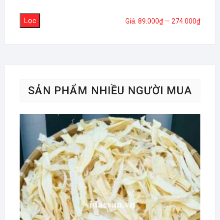
Lọc
Giá
Giá
Giá:
89.000₫
—
274.000₫
tối
tối
thiểu
đa
SẢN PHẨM NHIỀU NGƯỜI MUA