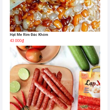
Hạt Me Rim Đác Khóm
43.000
₫