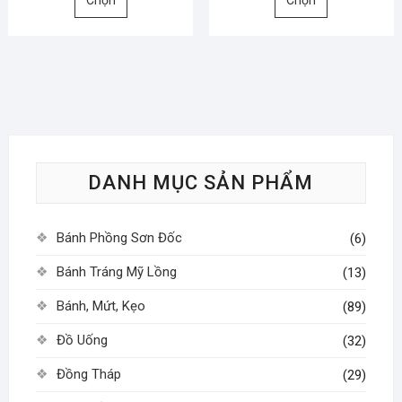
Chọn
Chọn
phẩm
phẩm
phẩm
này
này
có
có
nhiều
nhiều
biến
biến
thể.
thể.
Các
Các
tùy
tùy
DANH MỤC SẢN PHẨM
chọn
chọn
có
có
thể
thể
Bánh Phồng Sơn Đốc
(6)
được
được
chọn
chọn
Bánh Tráng Mỹ Lồng
(13)
trên
trên
Bánh, Mứt, Kẹo
(89)
trang
trang
sản
sản
Đồ Uống
(32)
phẩm
phẩm
Đồng Tháp
(29)