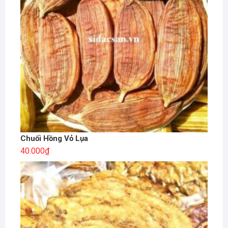
Chuối Hồng Vỏ Lụa
40.000
₫