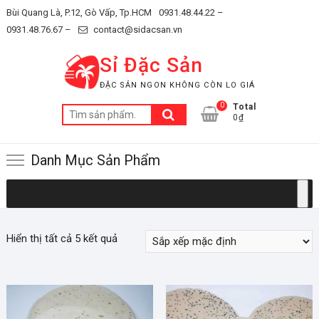
Skip
Bùi Quang Là, P.12, Gò Vấp, Tp.HCM
0931.48.44.22 –
to
0931.48.76.67 –
contact@sidacsan.vn
content
Sỉ Đặc Sản
ĐẶC SẢN NGON KHÔNG CÒN LO GIÁ
0
Total
Tìm
0₫
kiếm:
Danh Mục Sản Phẩm
Hiển thị tất cả 5 kết quả