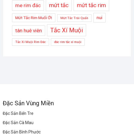
mứt tắc
mứt tắc rim
me rim đác
nui
Mứt Tắc Rim Muối Ớt
Mứt Tắc Trái Quấn
Tắc Xí Muội
tân huê viên
Tắc Xí Muội Rim Đác
đác rim tắc xí muội
Đặc Sản Vùng Miền
Đặc Sản Bến Tre
Đặc Sản Cà Mau
Đặc Sản Bình Phước