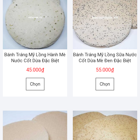
Bánh Tráng Mỹ Lồng Hành Mè
Bánh Tráng Mỹ Lồng Sữa Nước
Nước Cốt Dừa Đặc Biệt
Cốt Dừa Mè Đen Đặc Biệt
45.000
₫
55.000
₫
Sản
Sản
Chọn
Chọn
phẩm
phẩm
này
này
có
có
nhiều
nhiều
biến
biến
thể.
thể.
Các
Các
tùy
tùy