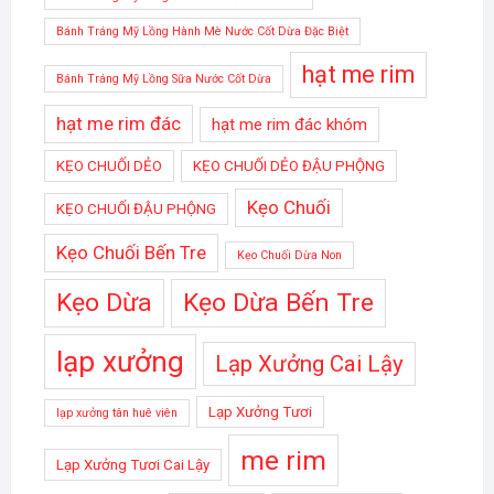
Bánh Tráng Mỹ Lồng Hành Mè Nước Cốt Dừa Đặc Biệt
hạt me rim
Bánh Tráng Mỹ Lồng Sữa Nước Cốt Dừa
hạt me rim đác
hạt me rim đác khóm
KẸO CHUỐI DẺO
KẸO CHUỐI DẺO ĐẬU PHỘNG
Kẹo Chuối
KẸO CHUỐI ĐẬU PHỘNG
Kẹo Chuối Bến Tre
Kẹo Chuối Dừa Non
Kẹo Dừa
Kẹo Dừa Bến Tre
lạp xưởng
Lạp Xưởng Cai Lậy
Lạp Xưởng Tươi
lạp xưởng tân huê viên
me rim
Lạp Xưởng Tươi Cai Lậy