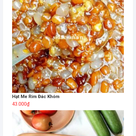
Hạt Me Rim Đác Khóm
43.000
₫