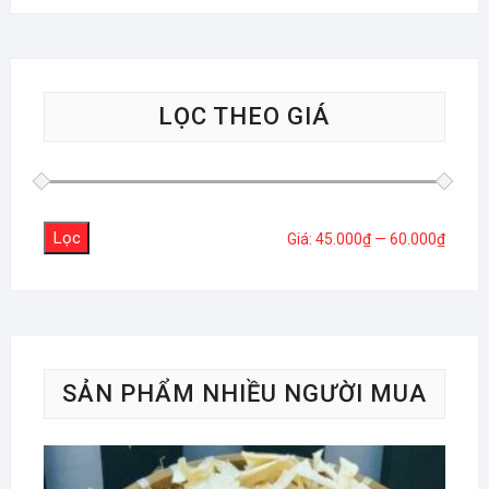
LỌC THEO GIÁ
Lọc
Giá
Giá
Giá:
45.000₫
—
60.000₫
tối
tối
thiểu
đa
SẢN PHẨM NHIỀU NGƯỜI MUA