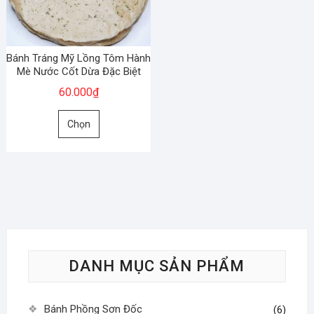
có
có
thể
thể
được
được
chọn
chọn
Bánh Tráng Mỹ Lồng Tôm Hành
trên
trên
Mè Nước Cốt Dừa Đặc Biệt
trang
trang
60.000
₫
sản
sản
Sản
phẩm
phẩm
Chọn
phẩm
này
có
nhiều
biến
thể.
Các
tùy
DANH MỤC SẢN PHẨM
chọn
có
thể
Bánh Phồng Sơn Đốc
(6)