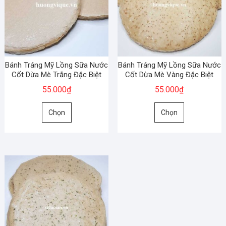
chọn
chọn
có
có
thể
thể
được
được
chọn
chọn
Bánh Tráng Mỹ Lồng Sữa Nước
Bánh Tráng Mỹ Lồng Sữa Nước
trên
trên
Cốt Dừa Mè Trắng Đặc Biệt
Cốt Dừa Mè Vàng Đặc Biệt
trang
trang
55.000
₫
55.000
₫
sản
sản
Sản
Sản
phẩm
phẩm
Chọn
Chọn
phẩm
phẩm
này
này
có
có
nhiều
nhiều
biến
biến
thể.
thể.
Các
Các
tùy
tùy
chọn
chọn