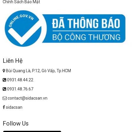
Chính Sách Bảo Mật
Liên Hệ
Bùi Quang Là, P.12, Gò Vấp, Tp.HCM
0931.48.44.22
0931.48.76.67
contact@sidacsan.vn
sidacsan
Follow Us