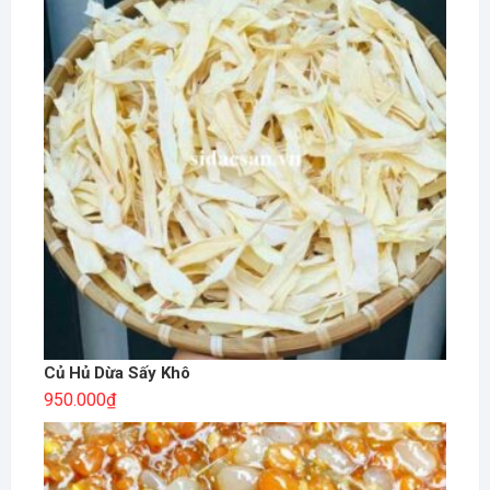
Củ Hủ Dừa Sấy Khô
950.000
₫