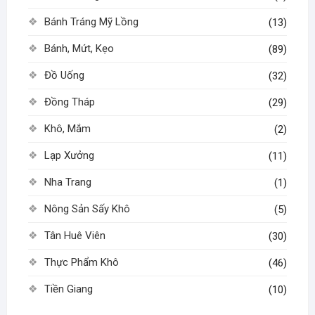
được
chọn
Bánh Tráng Mỹ Lồng
(13)
trên
Bánh, Mứt, Kẹo
(89)
trang
sản
Đồ Uống
(32)
phẩm
Đồng Tháp
(29)
Khô, Mắm
(2)
Lạp Xưởng
(11)
Nha Trang
(1)
Nông Sản Sấy Khô
(5)
Tân Huê Viên
(30)
Thực Phẩm Khô
(46)
Tiền Giang
(10)