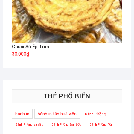
Chuối Sứ Ép Tròn
30.000
₫
THẺ PHỔ BIẾN
bánh in
bánh in tân huê viên
Bánh Phồng
Bánh Phồng sa đéc
Bánh Phồng Sơn Đốc
Bánh Phồng Tôm