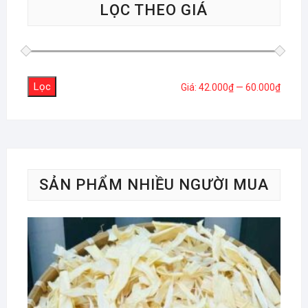
LỌC THEO GIÁ
Lọc
Giá
Giá
Giá:
42.000₫
—
60.000₫
tối
tối
thiểu
đa
SẢN PHẨM NHIỀU NGƯỜI MUA