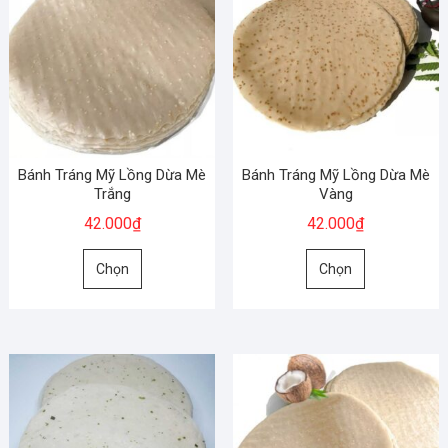
Bánh Tráng Mỹ Lồng Dừa Mè
Bánh Tráng Mỹ Lồng Dừa Mè
Trắng
Vàng
42.000
₫
42.000
₫
Sản
Sản
Chọn
Chọn
phẩm
phẩm
này
này
có
có
nhiều
nhiều
biến
biến
thể.
thể.
Các
Các
tùy
tùy