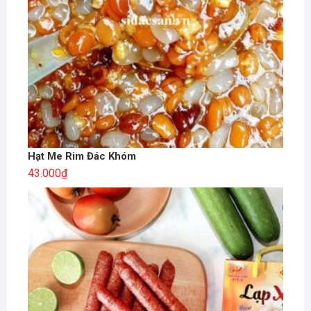
Hạt Me Rim Đác Khóm
43.000
₫