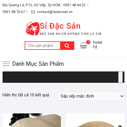
Skip
Bùi Quang Là, P.12, Gò Vấp, Tp.HCM
0931.48.44.22 –
to
0931.48.76.67 –
contact@sidacsan.vn
content
Sỉ Đặc Sản
ĐẶC SẢN NGON KHÔNG CÒN LO GIÁ
0
Total
Tìm
0₫
kiếm:
Danh Mục Sản Phẩm
Hiển thị tất cả 10 kết quả