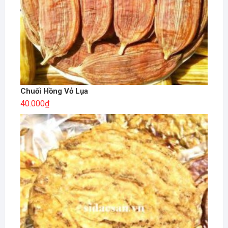
Chuối Hồng Vỏ Lụa
40.000
₫