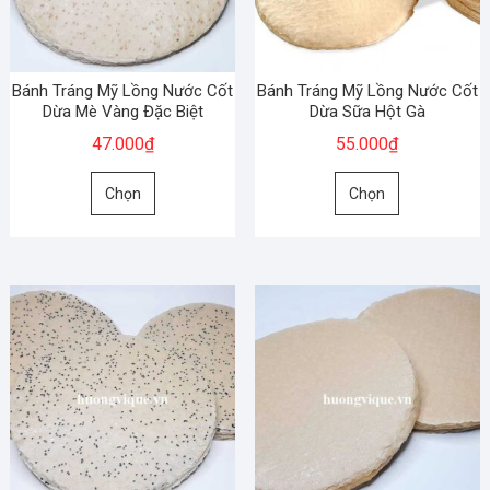
có
có
thể
thể
được
được
chọn
chọn
Bánh Tráng Mỹ Lồng Nước Cốt
Bánh Tráng Mỹ Lồng Nước Cốt
trên
trên
Dừa Mè Vàng Đặc Biệt
Dừa Sữa Hột Gà
trang
trang
47.000
₫
55.000
₫
sản
sản
Sản
Sản
phẩm
phẩm
Chọn
Chọn
phẩm
phẩm
này
này
có
có
nhiều
nhiều
biến
biến
thể.
thể.
Các
Các
tùy
tùy
chọn
chọn
có
có
thể
thể