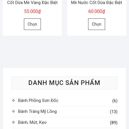
trên
trên
Cốt Dừa Mè Vàng Đặc Biệt
Mè Nước Cốt Dừa Đặc Biệt
trang
trang
55.000
₫
60.000
₫
sản
sản
Sản
Sản
phẩm
phẩm
Chọn
Chọn
phẩm
phẩm
này
này
có
có
nhiều
nhiều
biến
biến
thể.
thể.
Các
Các
tùy
tùy
DANH MỤC SẢN PHẨM
chọn
chọn
có
có
thể
thể
Bánh Phồng Sơn Đốc
(6)
được
được
chọn
chọn
Bánh Tráng Mỹ Lồng
(13)
trên
trên
Bánh, Mứt, Kẹo
(89)
trang
trang