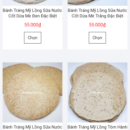
được
được
chọn
chọn
Bánh Tráng Mỹ Lồng Sữa Nước
Bánh Tráng Mỹ Lồng Sữa Nước
trên
trên
Cốt Dừa Mè Đen Đặc Biệt
Cốt Dừa Mè Trắng Đặc Biệt
trang
trang
55.000
₫
55.000
₫
sản
sản
Sản
Sản
phẩm
phẩm
Chọn
Chọn
phẩm
phẩm
này
này
có
có
nhiều
nhiều
biến
biến
thể.
thể.
Các
Các
tùy
tùy
chọn
chọn
có
có
thể
thể
được
được
chọn
chọn
Bánh Tráng Mỹ Lồng Sữa Nước
Bánh Tráng Mỹ Lồng Tôm Hành