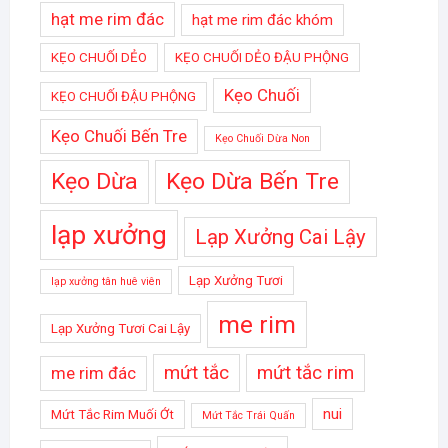
hạt me rim đác
hạt me rim đác khóm
KẸO CHUỐI DẺO
KẸO CHUỐI DẺO ĐẬU PHỘNG
Kẹo Chuối
KẸO CHUỐI ĐẬU PHỘNG
Kẹo Chuối Bến Tre
Kẹo Chuối Dừa Non
Kẹo Dừa
Kẹo Dừa Bến Tre
lạp xưởng
Lạp Xưởng Cai Lậy
Lạp Xưởng Tươi
lạp xưởng tân huê viên
me rim
Lạp Xưởng Tươi Cai Lậy
mứt tắc
mứt tắc rim
me rim đác
nui
Mứt Tắc Rim Muối Ớt
Mứt Tắc Trái Quấn