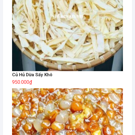
Củ Hủ Dừa Sấy Khô
950.000
₫