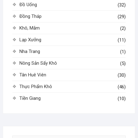
sản
sản
Đồ Uống
(32)
phẩm
phẩm
Đồng Tháp
(29)
Khô, Mắm
(2)
Lạp Xưởng
(11)
Nha Trang
(1)
Nông Sản Sấy Khô
(5)
Tân Huê Viên
(30)
Thực Phẩm Khô
(46)
Tiền Giang
(10)