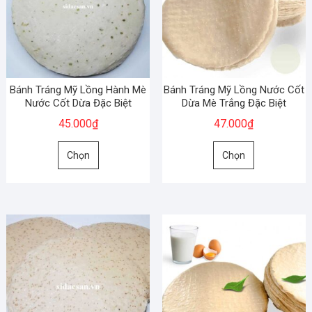
chọn
chọn
có
có
thể
thể
được
được
chọn
chọn
Bánh Tráng Mỹ Lồng Hành Mè
Bánh Tráng Mỹ Lồng Nước Cốt
trên
trên
Nước Cốt Dừa Đặc Biệt
Dừa Mè Trắng Đặc Biệt
trang
trang
45.000
₫
47.000
₫
sản
sản
Sản
Sản
phẩm
phẩm
Chọn
Chọn
phẩm
phẩm
này
này
có
có
nhiều
nhiều
biến
biến
thể.
thể.
Các
Các
tùy
tùy
chọn
chọn