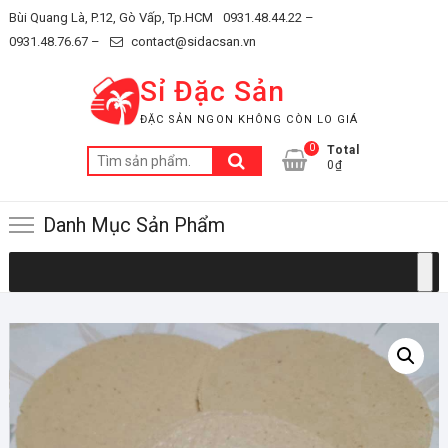
Skip
Bùi Quang Là, P.12, Gò Vấp, Tp.HCM
0931.48.44.22 –
to
0931.48.76.67 –
contact@sidacsan.vn
content
Sỉ Đặc Sản
ĐẶC SẢN NGON KHÔNG CÒN LO GIÁ
0
Total
Tìm
0₫
kiếm:
Danh Mục Sản Phẩm