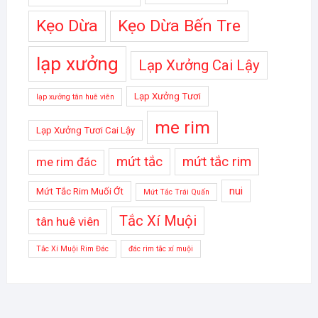
Kẹo Dừa
Kẹo Dừa Bến Tre
lạp xưởng
Lạp Xưởng Cai Lậy
Lạp Xưởng Tươi
lạp xưởng tân huê viên
me rim
Lạp Xưởng Tươi Cai Lậy
mứt tắc
mứt tắc rim
me rim đác
nui
Mứt Tắc Rim Muối Ớt
Mứt Tắc Trái Quấn
Tắc Xí Muội
tân huê viên
Tắc Xí Muội Rim Đác
đác rim tắc xí muội