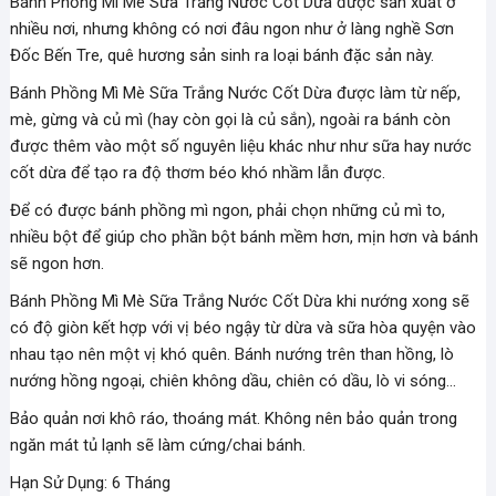
Bánh Phồng Mì Mè Sữa Trắng Nước Cốt Dừa được sản xuất ở
nhiều nơi, nhưng không có nơi đâu ngon như ở làng nghề Sơn
Đốc Bến Tre, quê hương sản sinh ra loại bánh đặc sản này.
Bánh Phồng Mì Mè Sữa Trắng Nước Cốt Dừa được làm từ nếp,
mè, gừng và củ mì (hay còn gọi là củ sắn), ngoài ra bánh còn
được thêm vào một số nguyên liệu khác như như sữa hay nước
cốt dừa để tạo ra độ thơm béo khó nhầm lẫn được.
Để có được bánh phồng mì ngon, phải chọn những củ mì to,
nhiều bột để giúp cho phần bột bánh mềm hơn, mịn hơn và bánh
sẽ ngon hơn.
Bánh Phồng Mì Mè Sữa Trắng Nước Cốt Dừa khi nướng xong sẽ
có độ giòn kết hợp với vị béo ngậy từ dừa và sữa hòa quyện vào
nhau tạo nên một vị khó quên. Bánh nướng trên than hồng, lò
nướng hồng ngoại, chiên không dầu, chiên có dầu, lò vi sóng…
Bảo quản nơi khô ráo, thoáng mát. Không nên bảo quản trong
ngăn mát tủ lạnh sẽ làm cứng/chai bánh.
Hạn Sử Dụng: 6 Tháng