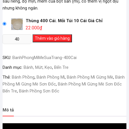
sầu riêng, độ mịn, mềm của bột sắn (mì), có thêm vị ngọt dịu
nhưng không ngán.
Thùng 400 Cái. Mỗi Túi 10 Cái Giá Chỉ
22.000
₫
Bánh
Thêm vào giỏ hàng
Phồng
Mì
SKU:
BanhPhongMiMeSuaTrang-400Cai
Mè
Sữa
Danh mục:
Bánh, Mứt, Kẹo
,
Bến Tre
Trắng
Thẻ:
Bánh Phồng
,
Bánh Phồng Mì
,
Bánh Phồng Mì Gừng Mè
,
Bánh
Nước
Phồng Mì Gừng Mè Sơn Đốc
,
Bánh Phồng Mì Gừng Mè Sơn Đốc
Cốt
Bến Tre
,
Bánh Phồng Sơn Đốc
Dừa
Sơn
Đốc
Mô tả
Bến
Tre
số