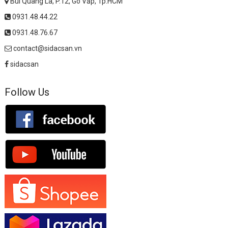
Bùi Quang Là, P.12, Gò Vấp, Tp.HCM
0931.48.44.22
0931.48.76.67
contact@sidacsan.vn
sidacsan
Follow Us