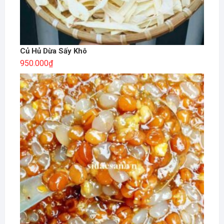
Củ Hủ Dừa Sấy Khô
950.000
₫