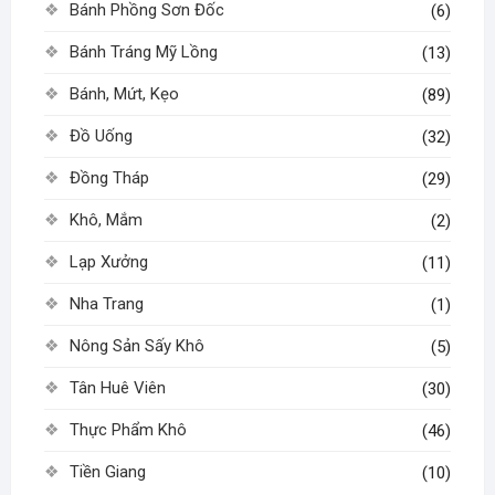
Bánh Phồng Sơn Đốc
(6)
được
chọn
chọn
Bánh Tráng Mỹ Lồng
trên
(13)
trên
trang
Bánh, Mứt, Kẹo
(89)
trang
sản
sản
phẩm
Đồ Uống
(32)
phẩm
Đồng Tháp
(29)
Khô, Mắm
(2)
Lạp Xưởng
(11)
Nha Trang
(1)
Nông Sản Sấy Khô
(5)
Tân Huê Viên
(30)
Thực Phẩm Khô
(46)
Tiền Giang
(10)