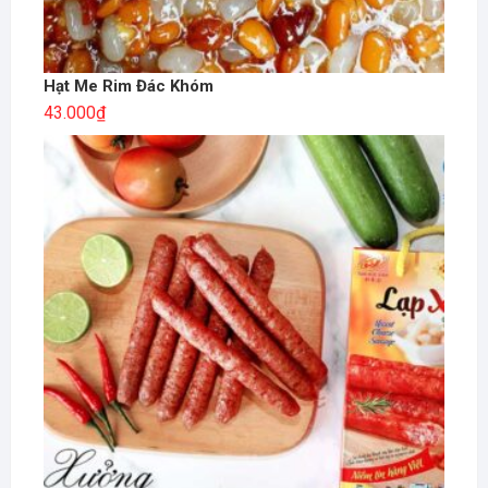
Hạt Me Rim Đác Khóm
43.000
₫