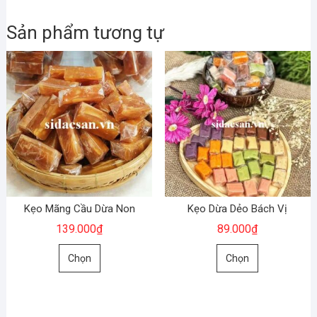
Sản phẩm tương tự
Kẹo Mãng Cầu Dừa Non
Kẹo Dừa Dẻo Bách Vị
139.000
₫
89.000
₫
Sản
Sản
Chọn
Chọn
phẩm
phẩm
này
này
có
có
nhiều
nhiều