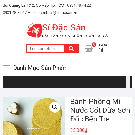
Skip
Bùi Quang Là, P.12, Gò Vấp, Tp.HCM
0931.48.44.22 –
to
0931.48.76.67 –
contact@sidacsan.vn
content
Sỉ Đặc Sản
ĐẶC SẢN NGON KHÔNG CÒN LO GIÁ
0
Total
Tìm
0₫
kiếm:
Danh Mục Sản Phẩm
Bánh Phồng Mì
Nước Cốt Dừa Sơn
Đốc Bến Tre
35.000
₫