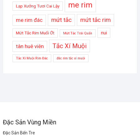
me rim
Lạp Xưởng Tươi Cai Lậy
mứt tắc
mứt tắc rim
me rim đác
nui
Mứt Tắc Rim Muối Ớt
Mứt Tắc Trái Quấn
Tắc Xí Muội
tân huê viên
Tắc Xí Muội Rim Đác
đác rim tắc xí muội
Đặc Sản Vùng Miền
Đặc Sản Bến Tre