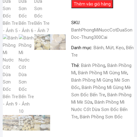
Phồng
Thêm vào giỏ hàng
Mì
Nước
Cốt
SKU:
Dừa
BanhPhongMiNuocCotDuaSon
Sơn
Doc-Thung300Cai
Đốc
Danh mục:
Bánh, Mứt, Kẹo
,
Bến
Bến
Tre
Tre
Thẻ:
Bánh Phồng
,
Bánh Phồng
số
Mì
,
Bánh Phồng Mì Gừng Mè
,
lượng
Bánh Phồng Mì Gừng Mè Sơn
Đốc
,
Bánh Phồng Mì Gừng Mè
Sơn Đốc Bến Tre
,
Bánh Phồng
Mì Mè Sữa
,
Bánh Phồng Mì
Nước Cốt Dừa Sơn Đốc Bến
Tre
,
Bánh Phồng Sơn Đốc