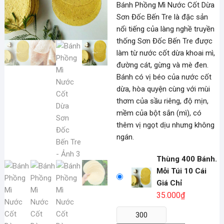
Bánh Phồng Mì Nước Cốt Dừa
Sơn Đốc Bến Tre là đặc sản
nổi tiếng của làng nghề truyền
thống Sơn Đốc Bến Tre được
làm từ nước cốt dừa khoai mì,
đường cát, gừng và mè đen.
Bánh có vị béo của nước cốt
dừa, hòa quyện cùng với mùi
thơm của sầu riêng, độ mịn,
mềm của bột sắn (mì), có
thêm vị ngọt dịu nhưng không
ngán.
Thùng 400 Bánh.
Mỗi Túi 10 Cái
Giá Chỉ
35.000
₫
Bánh