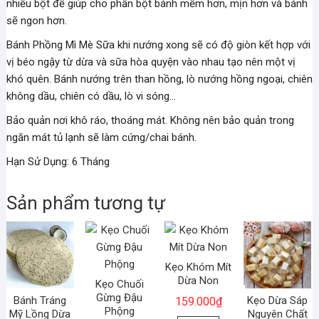
nhiều bột để giúp cho phần bột bánh mềm hơn, mịn hơn và bánh
sẽ ngon hơn.
Bánh Phồng Mì Mè Sữa khi nướng xong sẽ có độ giòn kết hợp với
vị béo ngậy từ dừa và sữa hòa quyện vào nhau tạo nên một vị
khó quên. Bánh nướng trên than hồng, lò nướng hồng ngoại, chiên
không dầu, chiên có dầu, lò vi sóng…
Bảo quản nơi khô ráo, thoáng mát. Không nên bảo quản trong
ngăn mát tủ lạnh sẽ làm cứng/chai bánh.
Hạn Sử Dụng: 6 Tháng
Sản phẩm tương tự
Kẹo Khóm Mít
Dừa Non
Kẹo Chuối
Gừng Đậu
Bánh Tráng
Kẹo Dừa Sáp
159.000
₫
Phộng
Mỹ Lồng Dừa
Nguyên Chất