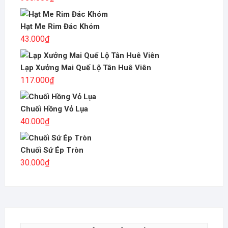
Hạt Me Rim Đác Khóm
43.000
₫
Lạp Xưởng Mai Quế Lộ Tân Huê Viên
117.000
₫
Chuối Hồng Vỏ Lụa
40.000
₫
Chuối Sứ Ép Tròn
30.000
₫