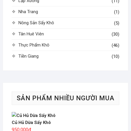
Lạp Xưởng
(11)
Nha Trang
(1)
Nông Sản Sấy Khô
(5)
Tân Huê Viên
(30)
Thực Phẩm Khô
(46)
Tiền Giang
(10)
SẢN PHẨM NHIỀU NGƯỜI MUA
Củ Hủ Dừa Sấy Khô
950.000
₫