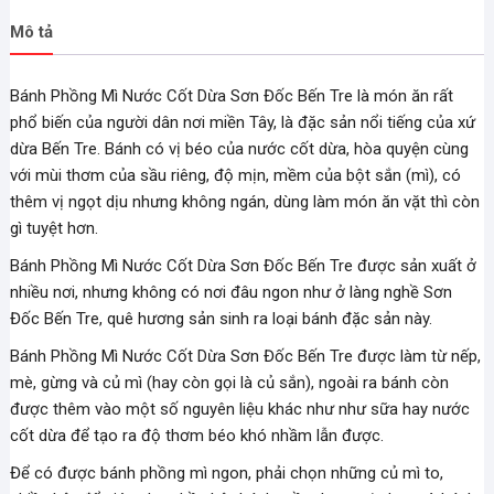
Mô tả
Bánh Phồng Mì Nước Cốt Dừa Sơn Đốc Bến Tre là món ăn rất
phổ biến của người dân nơi miền Tây, là đặc sản nổi tiếng của xứ
dừa Bến Tre. Bánh có vị béo của nước cốt dừa, hòa quyện cùng
với mùi thơm của sầu riêng, độ mịn, mềm của bột sắn (mì), có
thêm vị ngọt dịu nhưng không ngán, dùng làm món ăn vặt thì còn
gì tuyệt hơn.
Bánh Phồng Mì Nước Cốt Dừa Sơn Đốc Bến Tre được sản xuất ở
nhiều nơi, nhưng không có nơi đâu ngon như ở làng nghề Sơn
Đốc Bến Tre, quê hương sản sinh ra loại bánh đặc sản này.
Bánh Phồng Mì Nước Cốt Dừa Sơn Đốc Bến Tre được làm từ nếp,
mè, gừng và củ mì (hay còn gọi là củ sắn), ngoài ra bánh còn
được thêm vào một số nguyên liệu khác như như sữa hay nước
cốt dừa để tạo ra độ thơm béo khó nhầm lẫn được.
Để có được bánh phồng mì ngon, phải chọn những củ mì to,