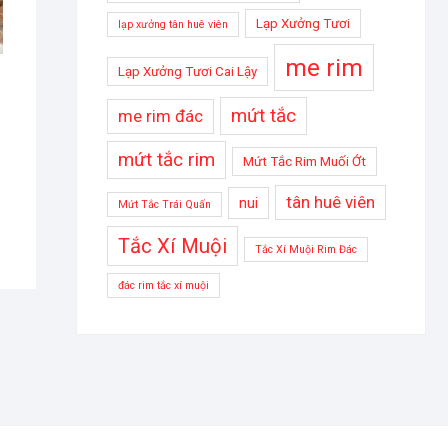
Lạp Xưởng Tươi
lạp xưởng tân huê viên
me rim
Lạp Xưởng Tươi Cai Lậy
mứt tắc
me rim đác
mứt tắc rim
Mứt Tắc Rim Muối Ớt
tân huê viên
nui
Mứt Tắc Trái Quấn
Tắc Xí Muội
Tắc Xí Muội Rim Đác
đác rim tắc xí muội