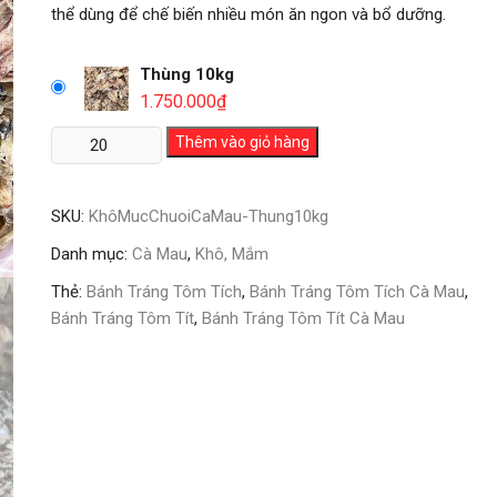
thể dùng để chế biến nhiều món ăn ngon và bổ dưỡng.
Thùng 10kg
1.750.000
₫
Khô
Thêm vào giỏ hàng
Mực
Chuối
SKU:
KhôMucChuoiCaMau-Thung10kg
Cà
Mau
Danh mục:
Cà Mau
,
Khô, Mắm
số
Thẻ:
Bánh Tráng Tôm Tích
,
Bánh Tráng Tôm Tích Cà Mau
,
lượng
Bánh Tráng Tôm Tít
,
Bánh Tráng Tôm Tít Cà Mau