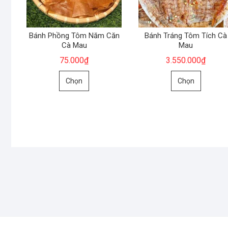
Bánh Phồng Tôm Năm Căn
Bánh Tráng Tôm Tích Cà
Cà Mau
Mau
75.000
₫
3.550.000
₫
Sản
Sản
Chọn
Chọn
phẩm
phẩm
này
này
có
có
nhiều
nhiều
biến
biến
thể.
thể.
Các
Các
tùy
tùy
chọn
chọn
có
có
thể
thể
được
được