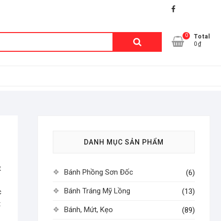
facebook
shopee
lazada
0
Tìm
Total
0₫
kiếm:
DANH MỤC SẢN PHẨM
t
Bánh Phồng Sơn Đốc
(6)
Bánh Tráng Mỹ Lồng
(13)
c
t
Bánh, Mứt, Kẹo
(89)