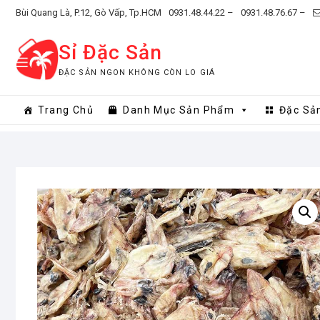
Skip
Bùi Quang Là, P.12, Gò Vấp, Tp.HCM
0931.48.44.22 –
0931.48.76.67 –
to
content
Sỉ Đặc Sản
ĐẶC SẢN NGON KHÔNG CÒN LO GIÁ
Trang Chủ
Danh Mục Sản Phẩm
Đặc Sả