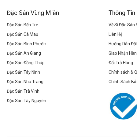
chọn
chọn
trên
trên
Đặc Sản Vùng Miền
Thông Tin
trang
trang
sản
sản
Đặc Sản Bến Tre
Về Sỉ Đặc Sản
phẩm
phẩm
Đặc Sản Cà Mau
Liên Hệ
Đặc Sản Bình Phước
Hướng Dẫn Đặ
Đặc Sản An Giang
Giao Nhận Hàn
Đặc Sản Đồng Tháp
Đổi Trả Hàng
Đặc Sản Tây Ninh
Chính sách & 
Đặc Sản Nha Trang
Chính Sách Bả
Đặc Sản Trà Vinh
Đặc Sản Tây Nguyên