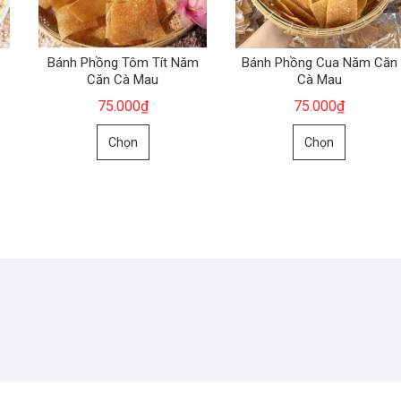
Bánh Phồng Tôm Tít Năm
Bánh Phồng Cua Năm Căn
Căn Cà Mau
Cà Mau
75.000
₫
75.000
₫
Sản
Sản
Chọn
Chọn
phẩm
phẩm
này
này
có
có
nhiều
nhiều
biến
biến
thể.
thể.
Các
Các
tùy
tùy
chọn
chọn
có
có
thể
thể
được
được