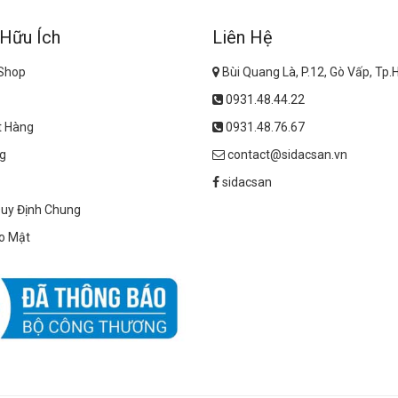
chọn
chọn
trên
trên
 Hữu Ích
Liên Hệ
trang
trang
sản
sản
 Shop
Bùi Quang Là, P.12, Gò Vấp, Tp
phẩm
phẩm
0931.48.44.22
t Hàng
0931.48.76.67
g
contact@sidacsan.vn
sidacsan
Quy Định Chung
o Mật