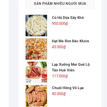
SẢN PHẨM NHIỀU NGƯỜI MUA
Củ Hủ Dừa Sấy Khô
950.000
₫
Hạt Me Rim Đác Khóm
43.000
₫
Lạp Xưởng Mai Quế Lộ
Tân Huê Viên
117.000
₫
Chuối Hồng Vỏ Lụa
40.000
₫