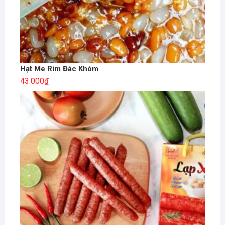
Hạt Me Rim Đác Khóm
43.000
₫