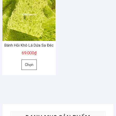
Bánh Hỏi Khô Lá Dứa Sa Đéc
69.000
₫
Sản
Chọn
phẩm
này
có
nhiều
biến
thể.
Các
tùy