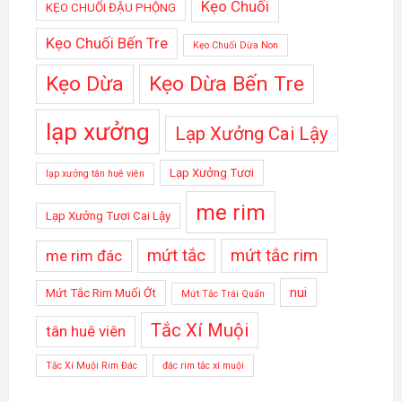
Kẹo Chuối
KẸO CHUỐI ĐẬU PHỘNG
Kẹo Chuối Bến Tre
Kẹo Chuối Dừa Non
Kẹo Dừa
Kẹo Dừa Bến Tre
lạp xưởng
Lạp Xưởng Cai Lậy
Lạp Xưởng Tươi
lạp xưởng tân huê viên
me rim
Lạp Xưởng Tươi Cai Lậy
mứt tắc
mứt tắc rim
me rim đác
nui
Mứt Tắc Rim Muối Ớt
Mứt Tắc Trái Quấn
Tắc Xí Muội
tân huê viên
Tắc Xí Muội Rim Đác
đác rim tắc xí muội