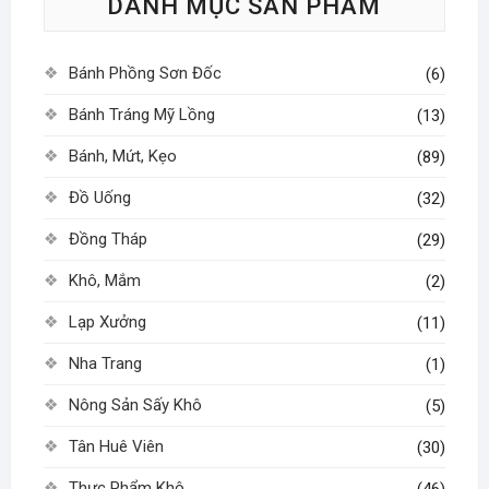
DANH MỤC SẢN PHẨM
chọn
có
thể
Bánh Phồng Sơn Đốc
(6)
được
chọn
Bánh Tráng Mỹ Lồng
(13)
trên
Bánh, Mứt, Kẹo
(89)
trang
sản
Đồ Uống
(32)
phẩm
Đồng Tháp
(29)
Khô, Mắm
(2)
Lạp Xưởng
(11)
Nha Trang
(1)
Nông Sản Sấy Khô
(5)
Tân Huê Viên
(30)
Thực Phẩm Khô
(46)