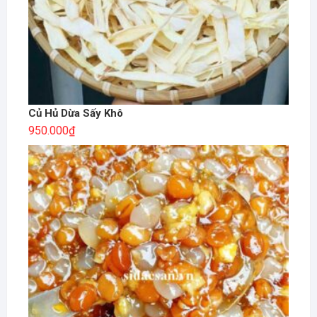
Củ Hủ Dừa Sấy Khô
950.000
₫