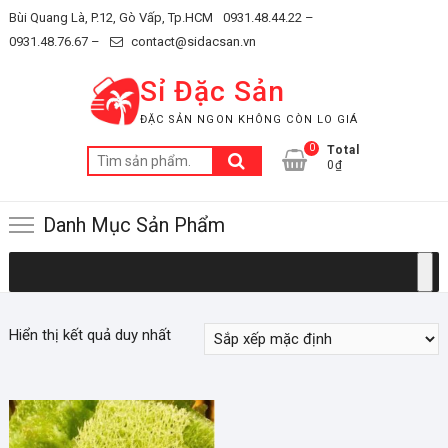
Skip
Bùi Quang Là, P.12, Gò Vấp, Tp.HCM
0931.48.44.22 –
to
0931.48.76.67 –
contact@sidacsan.vn
content
Sỉ Đặc Sản
ĐẶC SẢN NGON KHÔNG CÒN LO GIÁ
0
Total
Tìm
0₫
kiếm:
Danh Mục Sản Phẩm
Hiển thị kết quả duy nhất