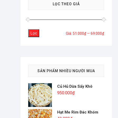
LỌC THEO GIÁ
Lọc
Giá
Giá
Giá:
51.000₫
—
69.000₫
tối
tối
thiểu
đa
SẢN PHẨM NHIỀU NGƯỜI MUA
Củ Hủ Dừa Sấy Khô
950.000
₫
Hạt Me Rim Đác Khóm