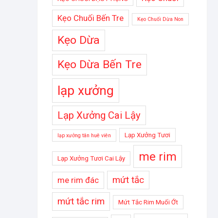
Kẹo Chuối Bến Tre
Kẹo Chuối Dừa Non
Kẹo Dừa
Kẹo Dừa Bến Tre
lạp xưởng
Lạp Xưởng Cai Lậy
Lạp Xưởng Tươi
lạp xưởng tân huê viên
me rim
Lạp Xưởng Tươi Cai Lậy
mứt tắc
me rim đác
mứt tắc rim
Mứt Tắc Rim Muối Ớt