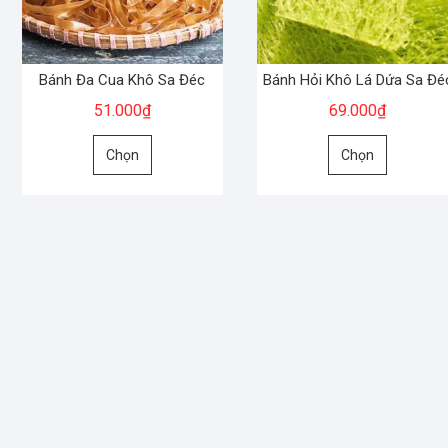
Bánh Đa Cua Khô Sa Đéc
Bánh Hỏi Khô Lá Dứa Sa Đé
51.000
₫
69.000
₫
Sản
Sản
Chọn
Chọn
phẩm
phẩm
này
này
có
có
nhiều
nhiều
biến
biến
thể.
thể.
Các
Các
tùy
tùy
chọn
chọn
có
có
thể
thể
được
được