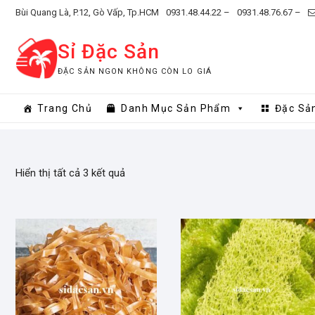
Skip
Bùi Quang Là, P.12, Gò Vấp, Tp.HCM
0931.48.44.22 –
0931.48.76.67 –
to
content
Sỉ Đặc Sản
ĐẶC SẢN NGON KHÔNG CÒN LO GIÁ
Trang Chủ
Danh Mục Sản Phẩm
Đặc Sả
Hiển thị tất cả 3 kết quả