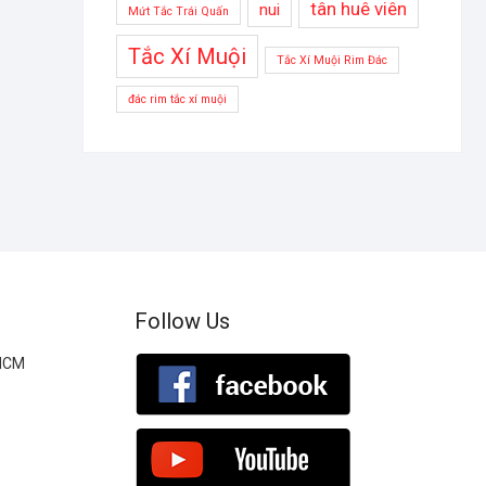
tân huê viên
nui
Mứt Tắc Trái Quấn
Tắc Xí Muội
Tắc Xí Muội Rim Đác
đác rim tắc xí muội
Follow Us
.HCM