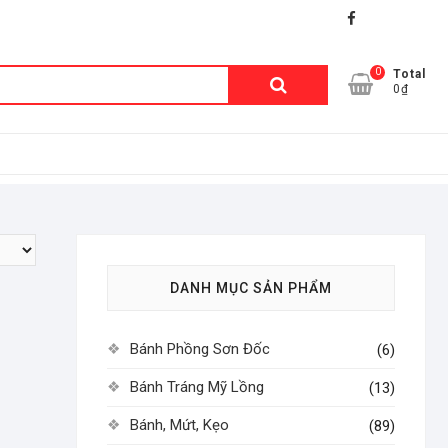
facebook
shopee
lazada
0
Tìm
Total
0₫
kiếm:
DANH MỤC SẢN PHẨM
Bánh Phồng Sơn Đốc
(6)
Bánh Tráng Mỹ Lồng
(13)
Bánh, Mứt, Kẹo
(89)