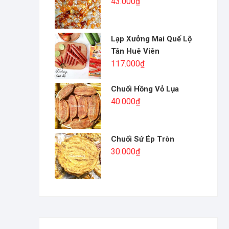
43.000
₫
Lạp Xưởng Mai Quế Lộ
Tân Huê Viên
117.000
₫
Chuối Hồng Vỏ Lụa
40.000
₫
Chuối Sứ Ép Tròn
30.000
₫