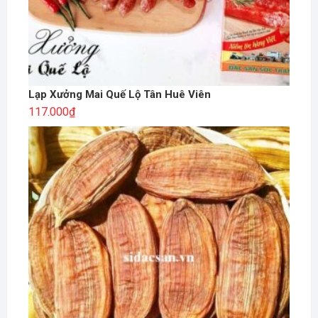
Lạp Xưởng Mai Quế Lộ Tân Huê Viên
117.000
₫