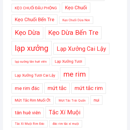
Kẹo Chuối
KẸO CHUỐI ĐẬU PHỘNG
Kẹo Chuối Bến Tre
Kẹo Chuối Dừa Non
Kẹo Dừa
Kẹo Dừa Bến Tre
lạp xưởng
Lạp Xưởng Cai Lậy
Lạp Xưởng Tươi
lạp xưởng tân huê viên
me rim
Lạp Xưởng Tươi Cai Lậy
mứt tắc
mứt tắc rim
me rim đác
nui
Mứt Tắc Rim Muối Ớt
Mứt Tắc Trái Quấn
Tắc Xí Muội
tân huê viên
Tắc Xí Muội Rim Đác
đác rim tắc xí muội