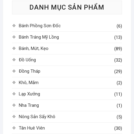
DANH MỤC SẢN PHẨM
chọn
có
thể
Bánh Phồng Sơn Đốc
(6)
được
chọn
Bánh Tráng Mỹ Lồng
(13)
trên
Bánh, Mứt, Kẹo
(89)
trang
sản
Đồ Uống
(32)
phẩm
Đồng Tháp
(29)
Khô, Mắm
(2)
Lạp Xưởng
(11)
Nha Trang
(1)
Nông Sản Sấy Khô
(5)
Tân Huê Viên
(30)