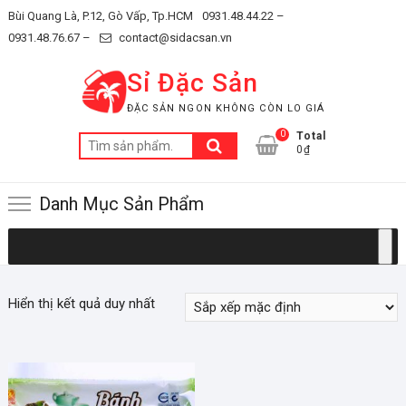
Skip
Bùi Quang Là, P.12, Gò Vấp, Tp.HCM
0931.48.44.22 –
to
0931.48.76.67 –
contact@sidacsan.vn
content
Sỉ Đặc Sản
ĐẶC SẢN NGON KHÔNG CÒN LO GIÁ
0
Total
Tìm
0₫
kiếm:
Danh Mục Sản Phẩm
Hiển thị kết quả duy nhất