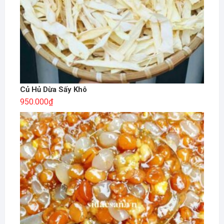
Củ Hủ Dừa Sấy Khô
950.000
₫