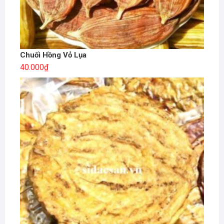
Chuối Hồng Vỏ Lụa
40.000
₫