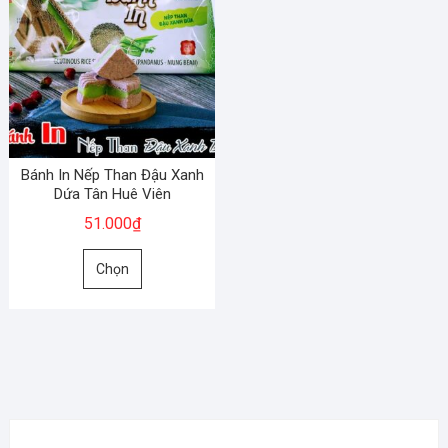
Bánh In Nếp Than Đậu Xanh
Dứa Tân Huê Viên
51.000
₫
Sản
Chọn
phẩm
này
có
nhiều
biến
thể.
Các
tùy