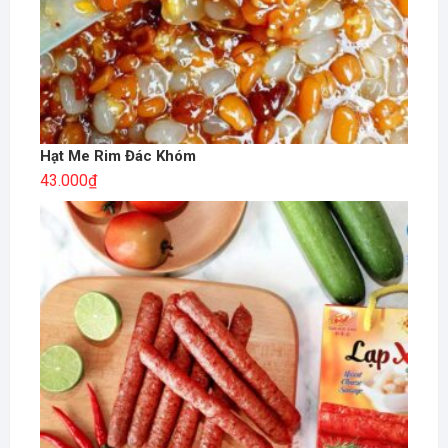
Hạt Me Rim Đác Khóm
43.000
₫