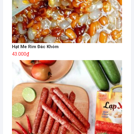
Hạt Me Rim Đác Khóm
43.000
₫