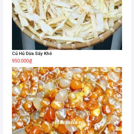
Củ Hủ Dừa Sấy Khô
950.000
₫