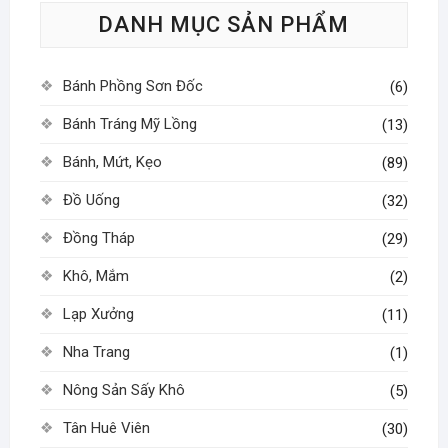
DANH MỤC SẢN PHẨM
chọn
chọn
có
có
thể
thể
Bánh Phồng Sơn Đốc
(6)
được
được
chọn
chọn
Bánh Tráng Mỹ Lồng
(13)
trên
trên
Bánh, Mứt, Kẹo
(89)
trang
trang
sản
sản
Đồ Uống
(32)
phẩm
phẩm
Đồng Tháp
(29)
Khô, Mắm
(2)
Lạp Xưởng
(11)
Nha Trang
(1)
Nông Sản Sấy Khô
(5)
Tân Huê Viên
(30)