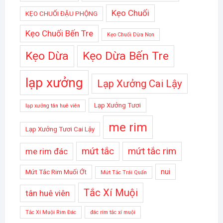
Kẹo Chuối
KẸO CHUỐI ĐẬU PHỘNG
Kẹo Chuối Bến Tre
Kẹo Chuối Dừa Non
Kẹo Dừa
Kẹo Dừa Bến Tre
lạp xưởng
Lạp Xưởng Cai Lậy
Lạp Xưởng Tươi
lạp xưởng tân huê viên
me rim
Lạp Xưởng Tươi Cai Lậy
mứt tắc
mứt tắc rim
me rim đác
nui
Mứt Tắc Rim Muối Ớt
Mứt Tắc Trái Quấn
Tắc Xí Muội
tân huê viên
Tắc Xí Muội Rim Đác
đác rim tắc xí muội