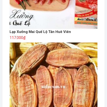
Lạp Xưởng Mai Quế Lộ Tân Huê Viên
117.000
₫