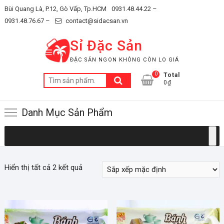
Skip
Bùi Quang Là, P.12, Gò Vấp, Tp.HCM
0931.48.44.22 –
to
0931.48.76.67 –
contact@sidacsan.vn
content
Sỉ Đặc Sản
ĐẶC SẢN NGON KHÔNG CÒN LO GIÁ
0
Total
Tìm
0₫
kiếm:
Danh Mục Sản Phẩm
Hiển thị tất cả 2 kết quả