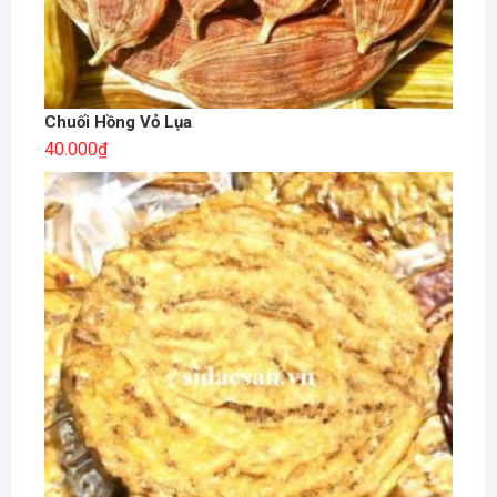
Chuối Hồng Vỏ Lụa
40.000
₫