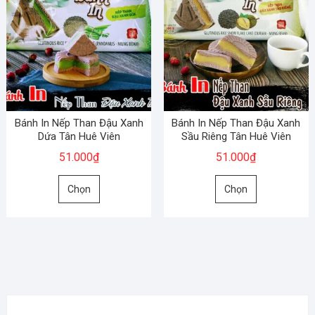
Bánh In Nếp Than Đậu Xanh
Bánh In Nếp Than Đậu Xanh
Dứa Tân Huê Viên
Sầu Riêng Tân Huê Viên
51.000
₫
51.000
₫
Sản
Sản
Chọn
Chọn
phẩm
phẩm
này
này
có
có
nhiều
nhiều
biến
biến
thể.
thể.
Các
Các
tùy
tùy