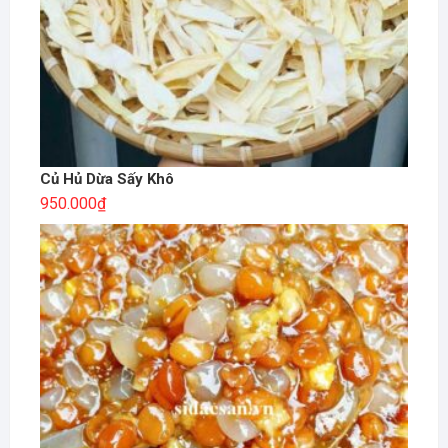
Củ Hủ Dừa Sấy Khô
950.000
₫