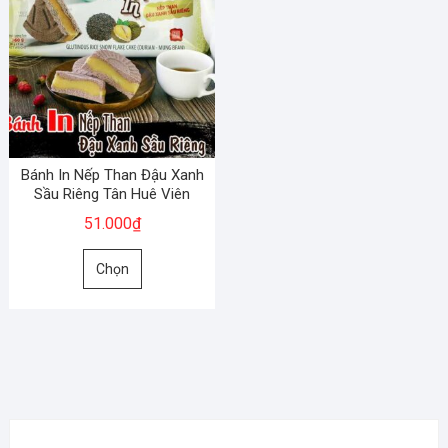
Bánh In Nếp Than Đậu Xanh
Sầu Riêng Tân Huê Viên
51.000
₫
Sản
Chọn
phẩm
này
có
nhiều
biến
thể.
Các
tùy