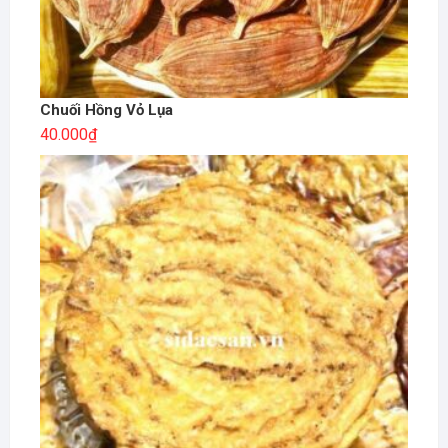
Chuối Hồng Vỏ Lụa
40.000
₫