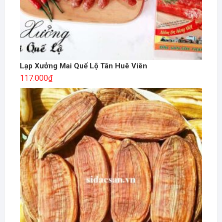
Lạp Xưởng Mai Quế Lộ Tân Huê Viên
117.000
₫