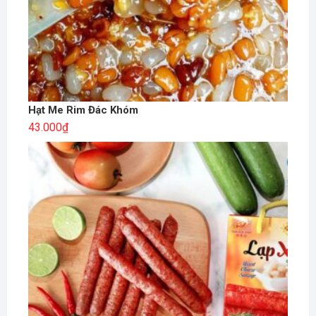
Hạt Me Rim Đác Khóm
43.000
₫