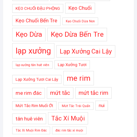
Kẹo Chuối
KẸO CHUỐI ĐẬU PHỘNG
Kẹo Chuối Bến Tre
Kẹo Chuối Dừa Non
Kẹo Dừa
Kẹo Dừa Bến Tre
lạp xưởng
Lạp Xưởng Cai Lậy
Lạp Xưởng Tươi
lạp xưởng tân huê viên
me rim
Lạp Xưởng Tươi Cai Lậy
mứt tắc
mứt tắc rim
me rim đác
nui
Mứt Tắc Rim Muối Ớt
Mứt Tắc Trái Quấn
Tắc Xí Muội
tân huê viên
Tắc Xí Muội Rim Đác
đác rim tắc xí muội