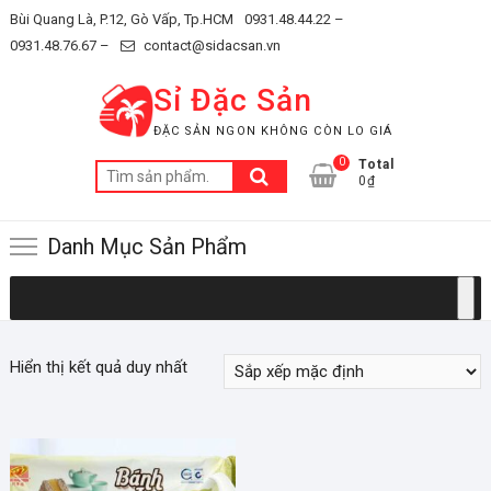
Skip
Bùi Quang Là, P.12, Gò Vấp, Tp.HCM
0931.48.44.22 –
to
0931.48.76.67 –
contact@sidacsan.vn
content
Sỉ Đặc Sản
ĐẶC SẢN NGON KHÔNG CÒN LO GIÁ
0
Total
Tìm
0₫
kiếm:
Danh Mục Sản Phẩm
Hiển thị kết quả duy nhất