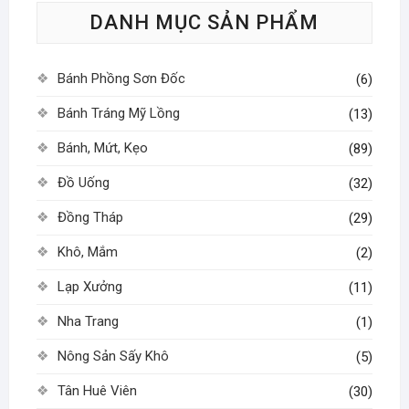
DANH MỤC SẢN PHẨM
chọn
có
thể
Bánh Phồng Sơn Đốc
(6)
được
chọn
Bánh Tráng Mỹ Lồng
(13)
trên
Bánh, Mứt, Kẹo
(89)
trang
sản
Đồ Uống
(32)
phẩm
Đồng Tháp
(29)
Khô, Mắm
(2)
Lạp Xưởng
(11)
Nha Trang
(1)
Nông Sản Sấy Khô
(5)
Tân Huê Viên
(30)