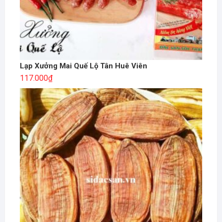
Lạp Xưởng Mai Quế Lộ Tân Huê Viên
117.000
₫