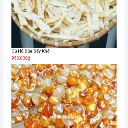
Củ Hủ Dừa Sấy Khô
950.000
₫