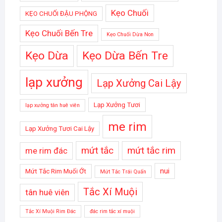
Kẹo Chuối
KẸO CHUỐI ĐẬU PHỘNG
Kẹo Chuối Bến Tre
Kẹo Chuối Dừa Non
Kẹo Dừa
Kẹo Dừa Bến Tre
lạp xưởng
Lạp Xưởng Cai Lậy
Lạp Xưởng Tươi
lạp xưởng tân huê viên
me rim
Lạp Xưởng Tươi Cai Lậy
mứt tắc
mứt tắc rim
me rim đác
nui
Mứt Tắc Rim Muối Ớt
Mứt Tắc Trái Quấn
Tắc Xí Muội
tân huê viên
Tắc Xí Muội Rim Đác
đác rim tắc xí muội