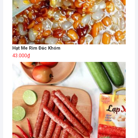
Hạt Me Rim Đác Khóm
43.000
₫