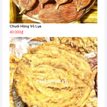
Chuối Hồng Vỏ Lụa
40.000
₫