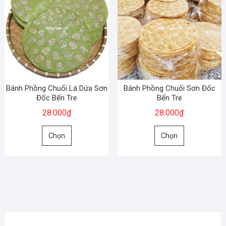
Bánh Phồng Chuối Lá Dứa Sơn
Bánh Phồng Chuối Sơn Đốc
Đốc Bến Tre
Bến Tre
28.000
₫
28.000
₫
Sản
Sản
Chọn
Chọn
phẩm
phẩm
này
này
có
có
nhiều
nhiều
biến
biến
thể.
thể.
Các
Các
tùy
tùy