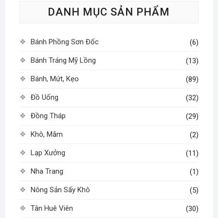
DANH MỤC SẢN PHẨM
chọn
chọn
có
có
thể
thể
Bánh Phồng Sơn Đốc
(6)
được
được
chọn
chọn
Bánh Tráng Mỹ Lồng
(13)
trên
trên
Bánh, Mứt, Kẹo
(89)
trang
trang
sản
sản
Đồ Uống
(32)
phẩm
phẩm
Đồng Tháp
(29)
Khô, Mắm
(2)
Lạp Xưởng
(11)
Nha Trang
(1)
Nông Sản Sấy Khô
(5)
Tân Huê Viên
(30)