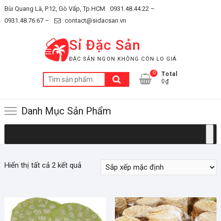
Skip
Bùi Quang Là, P.12, Gò Vấp, Tp.HCM
0931.48.44.22 –
to
0931.48.76.67 –
contact@sidacsan.vn
content
Sỉ Đặc Sản
ĐẶC SẢN NGON KHÔNG CÒN LO GIÁ
0
Total
Tìm
0₫
kiếm:
Danh Mục Sản Phẩm
Hiển thị tất cả 2 kết quả