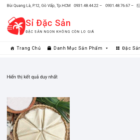
Skip
Bùi Quang Là, P.12, Gò Vấp, Tp.HCM
0931.48.44.22 –
0931.48.76.67 –
to
content
Sỉ Đặc Sản
ĐẶC SẢN NGON KHÔNG CÒN LO GIÁ
Trang Chủ
Danh Mục Sản Phẩm
Đặc Sả
Hiển thị kết quả duy nhất