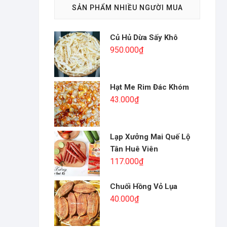
SẢN PHẨM NHIỀU NGƯỜI MUA
Củ Hủ Dừa Sấy Khô
950.000
₫
Hạt Me Rim Đác Khóm
43.000
₫
Lạp Xưởng Mai Quế Lộ
Tân Huê Viên
117.000
₫
Chuối Hồng Vỏ Lụa
40.000
₫