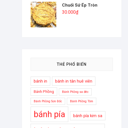
Chuối Sứ Ép Tròn
30.000
₫
THẺ PHỔ BIẾN
bánh in
bánh in tân huê viên
Bánh Phồng
Bánh Phồng sa đéc
Bánh Phồng Sơn Đốc
Bánh Phồng Tôm
bánh pía
bánh pía kim sa