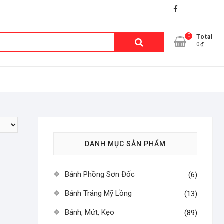
facebook
shopee
lazada
0
Tìm
Total
0₫
kiếm:
DANH MỤC SẢN PHẨM
Bánh Phồng Sơn Đốc
(6)
Bánh Tráng Mỹ Lồng
(13)
Bánh, Mứt, Kẹo
(89)