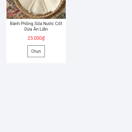
Bánh Phồng Sữa Nước Cốt
Dừa Ăn Liền
25.000
₫
Sản
Chọn
phẩm
này
có
nhiều
biến
thể.
Các
tùy
chọn
có
thể