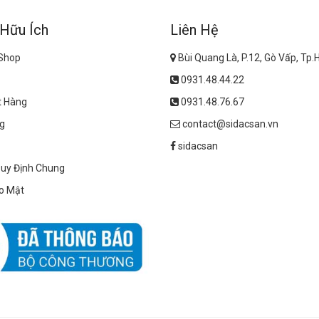
 Hữu Ích
Liên Hệ
 Shop
Bùi Quang Là, P.12, Gò Vấp, Tp
0931.48.44.22
t Hàng
0931.48.76.67
g
contact@sidacsan.vn
sidacsan
Quy Định Chung
o Mật