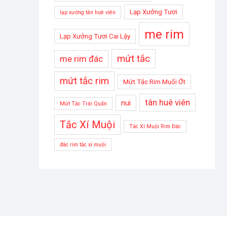
Lạp Xưởng Tươi
lạp xưởng tân huê viên
me rim
Lạp Xưởng Tươi Cai Lậy
mứt tắc
me rim đác
mứt tắc rim
Mứt Tắc Rim Muối Ớt
tân huê viên
nui
Mứt Tắc Trái Quấn
Tắc Xí Muội
Tắc Xí Muội Rim Đác
đác rim tắc xí muội