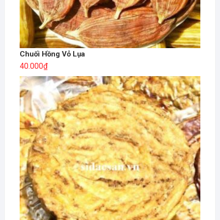
Chuối Hồng Vỏ Lụa
40.000
₫