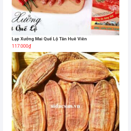
Lạp Xưởng Mai Quế Lộ Tân Huê Viên
117.000
₫