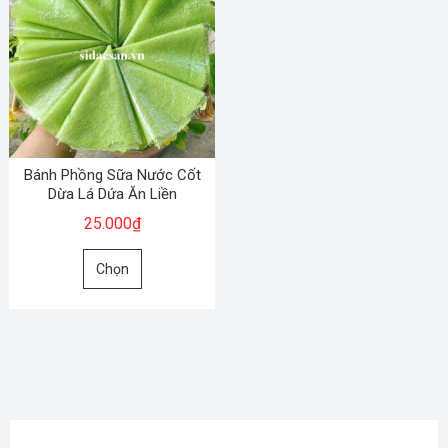
Bánh Phồng Sữa Nước Cốt
Dừa Lá Dứa Ăn Liền
25.000
₫
Sản
Chọn
phẩm
này
có
nhiều
biến
thể.
Các
tùy