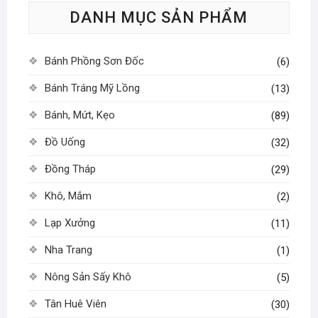
DANH MỤC SẢN PHẨM
chọn
có
thể
Bánh Phồng Sơn Đốc
(6)
được
chọn
Bánh Tráng Mỹ Lồng
(13)
trên
Bánh, Mứt, Kẹo
(89)
trang
sản
Đồ Uống
(32)
phẩm
Đồng Tháp
(29)
Khô, Mắm
(2)
Lạp Xưởng
(11)
Nha Trang
(1)
Nông Sản Sấy Khô
(5)
Tân Huê Viên
(30)