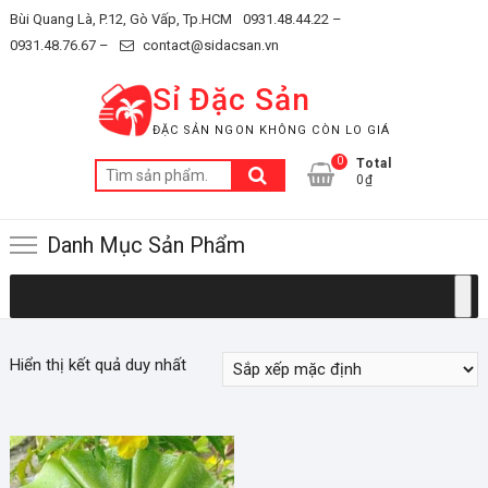
Skip
Bùi Quang Là, P.12, Gò Vấp, Tp.HCM
0931.48.44.22 –
to
0931.48.76.67 –
contact@sidacsan.vn
content
Sỉ Đặc Sản
ĐẶC SẢN NGON KHÔNG CÒN LO GIÁ
0
Total
Tìm
0₫
kiếm:
Danh Mục Sản Phẩm
Hiển thị kết quả duy nhất