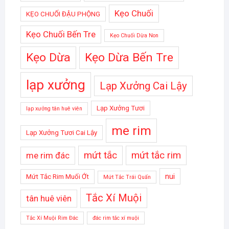
Kẹo Chuối
KẸO CHUỐI ĐẬU PHỘNG
Kẹo Chuối Bến Tre
Kẹo Chuối Dừa Non
Kẹo Dừa
Kẹo Dừa Bến Tre
lạp xưởng
Lạp Xưởng Cai Lậy
Lạp Xưởng Tươi
lạp xưởng tân huê viên
me rim
Lạp Xưởng Tươi Cai Lậy
mứt tắc
mứt tắc rim
me rim đác
nui
Mứt Tắc Rim Muối Ớt
Mứt Tắc Trái Quấn
Tắc Xí Muội
tân huê viên
Tắc Xí Muội Rim Đác
đác rim tắc xí muội