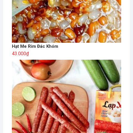
Hạt Me Rim Đác Khóm
43.000
₫