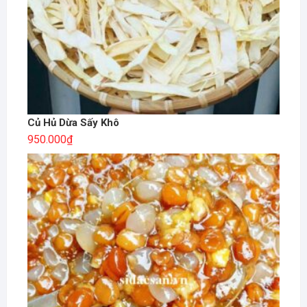
Củ Hủ Dừa Sấy Khô
950.000
₫