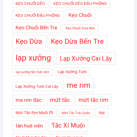
KẸO CHUỐI DẺO
KẸO CHUỐI DẺO ĐẬU PHỘNG
Kẹo Chuối
KẸO CHUỐI ĐẬU PHỘNG
Kẹo Chuối Bến Tre
Kẹo Chuối Dừa Non
Kẹo Dừa
Kẹo Dừa Bến Tre
lạp xưởng
Lạp Xưởng Cai Lậy
Lạp Xưởng Tươi
lạp xưởng tân huê viên
me rim
Lạp Xưởng Tươi Cai Lậy
mứt tắc
mứt tắc rim
me rim đác
nui
Mứt Tắc Rim Muối Ớt
Mứt Tắc Trái Quấn
Tắc Xí Muội
tân huê viên