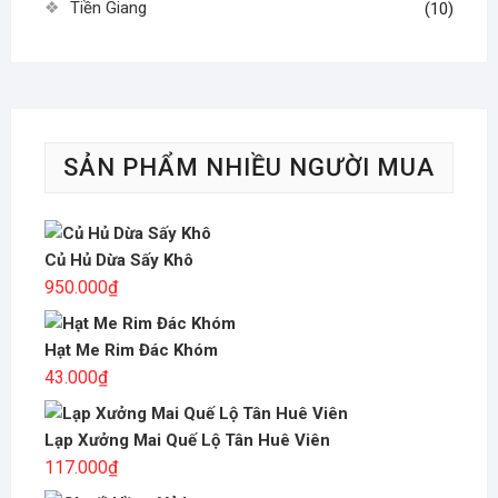
Tiền Giang
(10)
SẢN PHẨM NHIỀU NGƯỜI MUA
Củ Hủ Dừa Sấy Khô
950.000
₫
Hạt Me Rim Đác Khóm
43.000
₫
Lạp Xưởng Mai Quế Lộ Tân Huê Viên
117.000
₫