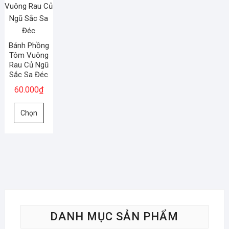
Bánh Phồng
Tôm Vuông
Rau Củ Ngũ
Sắc Sa Đéc
60.000
₫
Sản
Chọn
phẩm
này
có
nhiều
biến
thể.
Các
tùy
DANH MỤC SẢN PHẨM
chọn
có