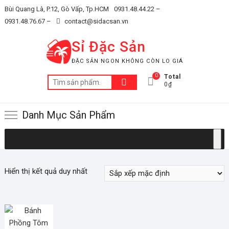
Skip
Bùi Quang Là, P.12, Gò Vấp, Tp.HCM
0931.48.44.22 –
to
0931.48.76.67 –
contact@sidacsan.vn
content
Sỉ Đặc Sản
ĐẶC SẢN NGON KHÔNG CÒN LO GIÁ
0
Total
Tìm
0₫
kiếm:
Danh Mục Sản Phẩm
Hiển thị kết quả duy nhất