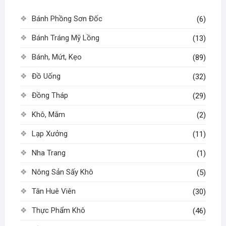
thể
Bánh Phồng Sơn Đốc
(6)
được
chọn
Bánh Tráng Mỹ Lồng
(13)
trên
Bánh, Mứt, Kẹo
(89)
trang
sản
Đồ Uống
(32)
phẩm
Đồng Tháp
(29)
Khô, Mắm
(2)
Lạp Xưởng
(11)
Nha Trang
(1)
Nông Sản Sấy Khô
(5)
Tân Huê Viên
(30)
Thực Phẩm Khô
(46)