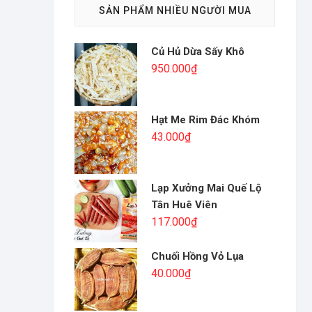
SẢN PHẨM NHIỀU NGƯỜI MUA
Củ Hủ Dừa Sấy Khô
950.000
₫
Hạt Me Rim Đác Khóm
43.000
₫
Lạp Xưởng Mai Quế Lộ
Tân Huê Viên
117.000
₫
Chuối Hồng Vỏ Lụa
40.000
₫