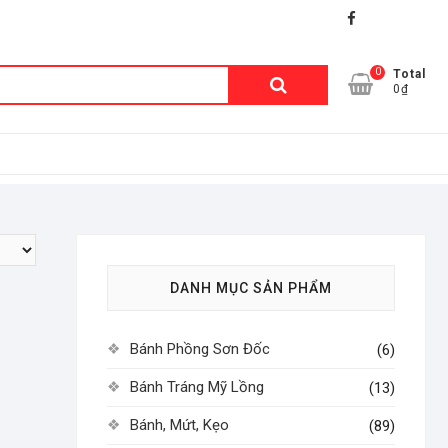
facebook
shopee
lazada
0
Tìm
Total
0₫
kiếm:
DANH MỤC SẢN PHẨM
Bánh Phồng Sơn Đốc
(6)
Bánh Tráng Mỹ Lồng
(13)
Bánh, Mứt, Kẹo
(89)