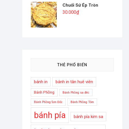
Chuối Sứ Ép Tròn
30.000
₫
THẺ PHỔ BIẾN
bánh in
bánh in tân huê viên
Bánh Phồng
Bánh Phồng sa đéc
Bánh Phồng Sơn Đốc
Bánh Phồng Tôm
bánh pía
bánh pía kim sa