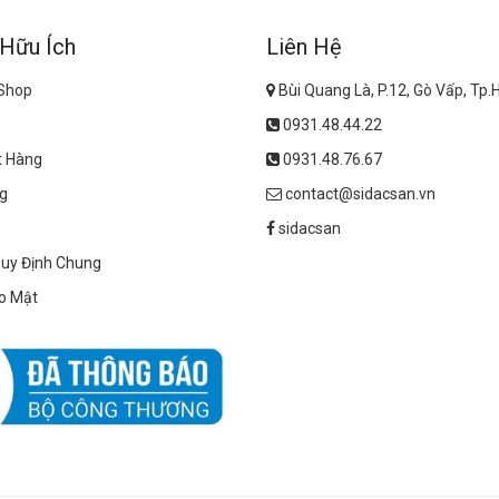
 Hữu Ích
Liên Hệ
 Shop
Bùi Quang Là, P.12, Gò Vấp, Tp
0931.48.44.22
t Hàng
0931.48.76.67
g
contact@sidacsan.vn
sidacsan
Quy Định Chung
o Mật