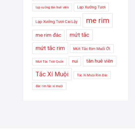
Lạp Xưởng Tươi
lạp xưởng tân huê viên
me rim
Lạp Xưởng Tươi Cai Lậy
mứt tắc
me rim đác
mứt tắc rim
Mứt Tắc Rim Muối Ớt
tân huê viên
nui
Mứt Tắc Trái Quấn
Tắc Xí Muội
Tắc Xí Muội Rim Đác
đác rim tắc xí muội