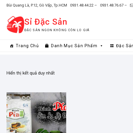
Skip
Bùi Quang Là, P.12, Gò Vấp, Tp.HCM
0931.48.44.22 –
0931.48.76.67 –
to
content
Sỉ Đặc Sản
ĐẶC SẢN NGON KHÔNG CÒN LO GIÁ
Trang Chủ
Danh Mục Sản Phẩm
Đặc Sả
Hiển thị kết quả duy nhất