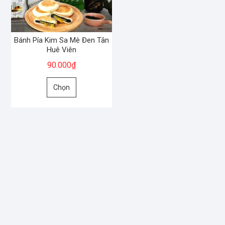
Bánh Pía Kim Sa Mè Đen Tân
Huê Viên
90.000
₫
Sản
Chọn
phẩm
này
có
nhiều
biến
thể.
Các
tùy
chọn
có
thể