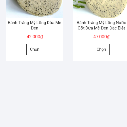
Bánh Tráng Mỹ Lồng Dừa Mè
Bánh Tráng Mỹ Lồng Nước
Đen
Cốt Dừa Mè Đen Đặc Biệt
42.000
₫
47.000
₫
Sản
Sản
Chọn
Chọn
phẩm
phẩm
này
này
có
có
nhiều
nhiều
biến
biến
thể.
thể.
Các
Các
tùy
tùy
chọn
chọn
có
có
thể
thể