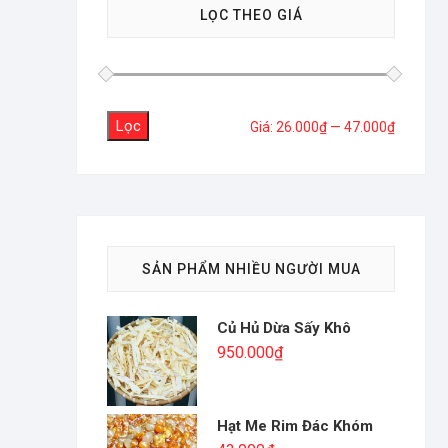
LỌC THEO GIÁ
Lọc
Giá
Giá
Giá:
26.000₫
—
47.000₫
tối
tối
thiểu
đa
SẢN PHẨM NHIỀU NGƯỜI MUA
Củ Hủ Dừa Sấy Khô
950.000
₫
Hạt Me Rim Đác Khóm