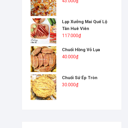
43.000
₫
Lạp Xưởng Mai Quế Lộ
Tân Huê Viên
117.000
₫
Chuối Hồng Vỏ Lụa
40.000
₫
Chuối Sứ Ép Tròn
30.000
₫