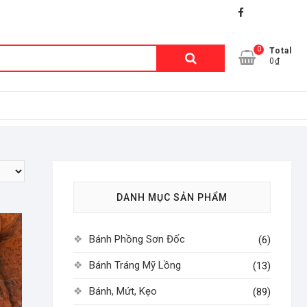
facebook
shopee
lazada
0
Tìm
Total
0₫
kiếm:
DANH MỤC SẢN PHẨM
Bánh Phồng Sơn Đốc
(6)
Bánh Tráng Mỹ Lồng
(13)
Bánh, Mứt, Kẹo
(89)