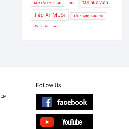
tân huê viên
nui
Mứt Tắc Trái Quấn
Tắc Xí Muội
Tắc Xí Muội Rim Đác
đác rim tắc xí muội
Follow Us
.HCM