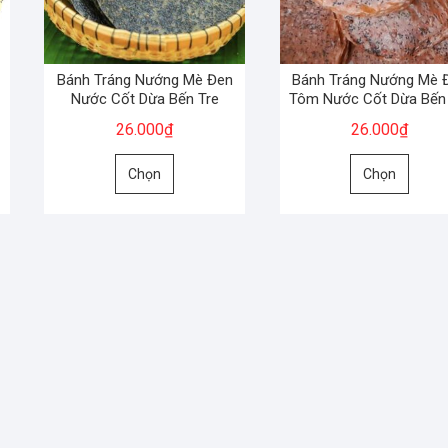
Bánh Tráng Nướng Mè Đen
Bánh Tráng Nướng Mè 
Nước Cốt Dừa Bến Tre
Tôm Nước Cốt Dừa Bến
26.000
₫
26.000
₫
Sản
Sản
Chọn
Chọn
phẩm
phẩm
này
này
có
có
nhiều
nhiều
biến
biến
thể.
thể.
Các
Các
tùy
tùy
chọn
chọn
có
có
thể
thể