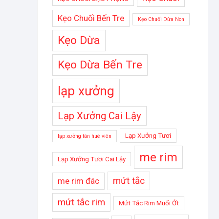
Kẹo Chuối Bến Tre
Kẹo Chuối Dừa Non
Kẹo Dừa
Kẹo Dừa Bến Tre
lạp xưởng
Lạp Xưởng Cai Lậy
Lạp Xưởng Tươi
lạp xưởng tân huê viên
me rim
Lạp Xưởng Tươi Cai Lậy
mứt tắc
me rim đác
mứt tắc rim
Mứt Tắc Rim Muối Ớt