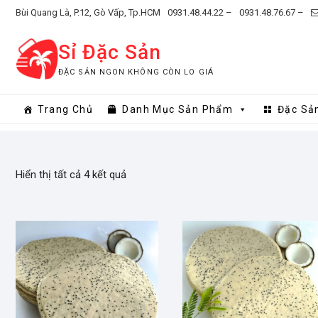
Skip
Bùi Quang Là, P.12, Gò Vấp, Tp.HCM
0931.48.44.22 –
0931.48.76.67 –
to
content
Sỉ Đặc Sản
ĐẶC SẢN NGON KHÔNG CÒN LO GIÁ
Trang Chủ
Danh Mục Sản Phẩm
Đặc Sả
Hiển thị tất cả 4 kết quả