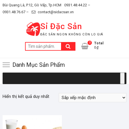
Skip
Bùi Quang Là, P.12, Gò Vấp, Tp.HCM
0931.48.44.22 –
to
0931.48.76.67 –
contact@sidacsan.vn
content
Sỉ Đặc Sản
ĐẶC SẢN NGON KHÔNG CÒN LO GIÁ
0
Total
Tìm
0₫
kiếm:
Danh Mục Sản Phẩm
Hiển thị kết quả duy nhất