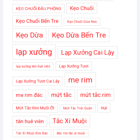
Kẹo Chuối
KẸO CHUỐI ĐẬU PHỘNG
Kẹo Chuối Bến Tre
Kẹo Chuối Dừa Non
Kẹo Dừa
Kẹo Dừa Bến Tre
lạp xưởng
Lạp Xưởng Cai Lậy
Lạp Xưởng Tươi
lạp xưởng tân huê viên
me rim
Lạp Xưởng Tươi Cai Lậy
mứt tắc
mứt tắc rim
me rim đác
nui
Mứt Tắc Rim Muối Ớt
Mứt Tắc Trái Quấn
Tắc Xí Muội
tân huê viên
Tắc Xí Muội Rim Đác
đác rim tắc xí muội