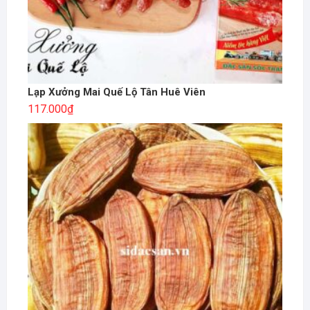
Lạp Xưởng Mai Quế Lộ Tân Huê Viên
117.000
₫