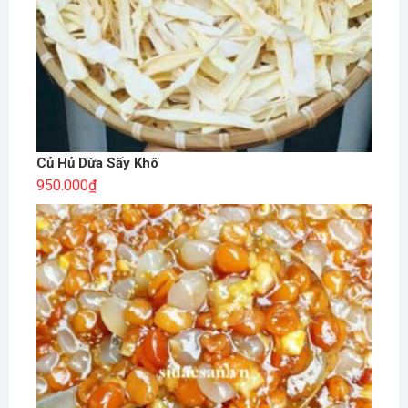
Củ Hủ Dừa Sấy Khô
950.000
₫