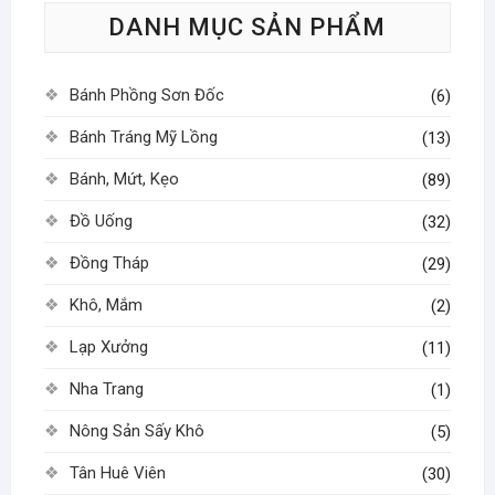
DANH MỤC SẢN PHẨM
chọn
có
thể
Bánh Phồng Sơn Đốc
(6)
được
chọn
Bánh Tráng Mỹ Lồng
(13)
trên
Bánh, Mứt, Kẹo
(89)
trang
sản
Đồ Uống
(32)
phẩm
Đồng Tháp
(29)
Khô, Mắm
(2)
Lạp Xưởng
(11)
Nha Trang
(1)
Nông Sản Sấy Khô
(5)
Tân Huê Viên
(30)