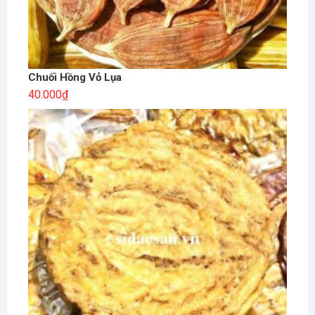
Chuối Hồng Vỏ Lụa
40.000
₫