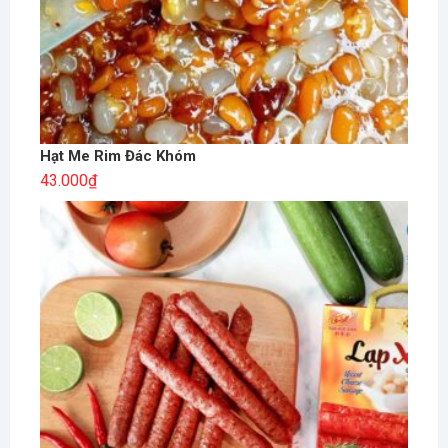
Hạt Me Rim Đác Khóm
43.000
₫