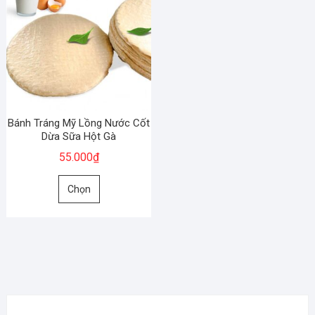
Bánh Tráng Mỹ Lồng Nước Cốt
Dừa Sữa Hột Gà
55.000
₫
Sản
Chọn
phẩm
này
có
nhiều
biến
thể.
Các
tùy