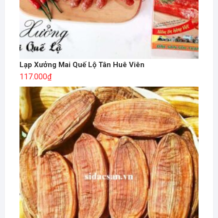
Lạp Xưởng Mai Quế Lộ Tân Huê Viên
117.000
₫