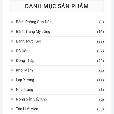
DANH MỤC SẢN PHẨM
chọn
có
thể
Bánh Phồng Sơn Đốc
(6)
được
chọn
Bánh Tráng Mỹ Lồng
(13)
trên
Bánh, Mứt, Kẹo
(89)
trang
sản
Đồ Uống
(32)
phẩm
Đồng Tháp
(29)
Khô, Mắm
(2)
Lạp Xưởng
(11)
Nha Trang
(1)
Nông Sản Sấy Khô
(5)
Tân Huê Viên
(30)