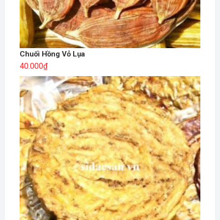
Chuối Hồng Vỏ Lụa
40.000
₫