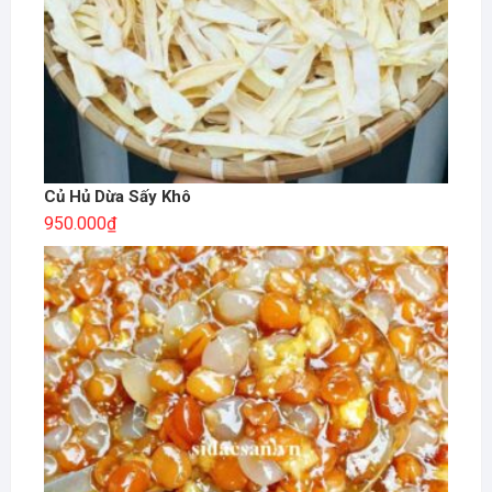
Củ Hủ Dừa Sấy Khô
950.000
₫