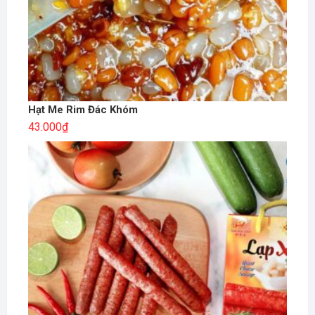
Hạt Me Rim Đác Khóm
43.000
₫