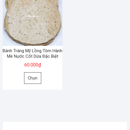
Bánh Tráng Mỹ Lồng Tôm Hành
Mè Nước Cốt Dừa Đặc Biệt
60.000
₫
Sản
Chọn
phẩm
này
có
nhiều
biến
thể.
Các
tùy