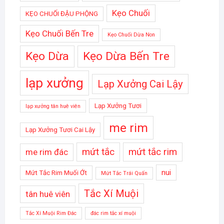
Kẹo Chuối
KẸO CHUỐI ĐẬU PHỘNG
Kẹo Chuối Bến Tre
Kẹo Chuối Dừa Non
Kẹo Dừa
Kẹo Dừa Bến Tre
lạp xưởng
Lạp Xưởng Cai Lậy
Lạp Xưởng Tươi
lạp xưởng tân huê viên
me rim
Lạp Xưởng Tươi Cai Lậy
mứt tắc
mứt tắc rim
me rim đác
nui
Mứt Tắc Rim Muối Ớt
Mứt Tắc Trái Quấn
Tắc Xí Muội
tân huê viên
Tắc Xí Muội Rim Đác
đác rim tắc xí muội