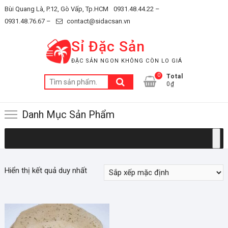
Skip
Bùi Quang Là, P.12, Gò Vấp, Tp.HCM
0931.48.44.22 –
to
0931.48.76.67 –
contact@sidacsan.vn
content
Sỉ Đặc Sản
ĐẶC SẢN NGON KHÔNG CÒN LO GIÁ
0
Total
Tìm
0₫
kiếm:
Danh Mục Sản Phẩm
Hiển thị kết quả duy nhất