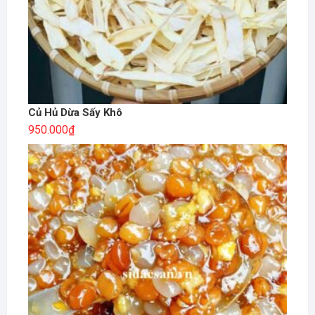
Củ Hủ Dừa Sấy Khô
950.000
₫