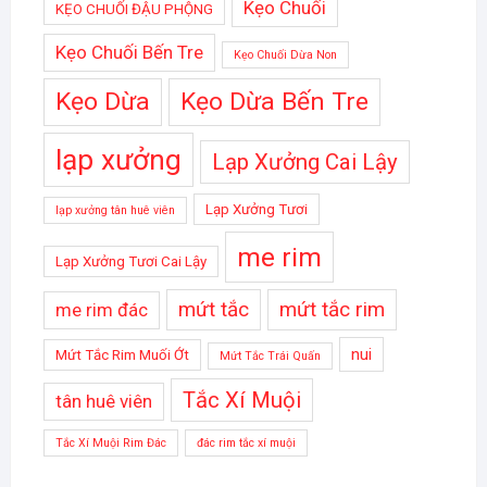
Kẹo Chuối
KẸO CHUỐI ĐẬU PHỘNG
Kẹo Chuối Bến Tre
Kẹo Chuối Dừa Non
Kẹo Dừa
Kẹo Dừa Bến Tre
lạp xưởng
Lạp Xưởng Cai Lậy
Lạp Xưởng Tươi
lạp xưởng tân huê viên
me rim
Lạp Xưởng Tươi Cai Lậy
mứt tắc
mứt tắc rim
me rim đác
nui
Mứt Tắc Rim Muối Ớt
Mứt Tắc Trái Quấn
Tắc Xí Muội
tân huê viên
Tắc Xí Muội Rim Đác
đác rim tắc xí muội