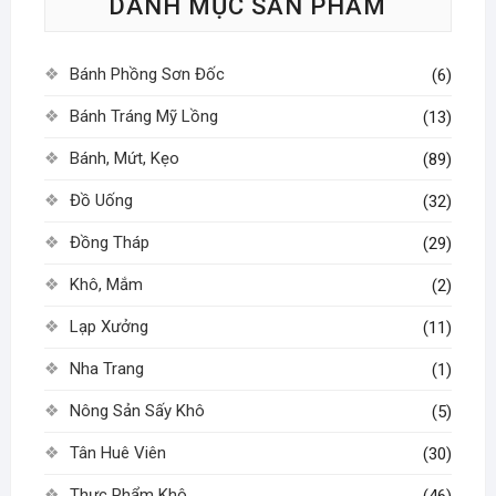
DANH MỤC SẢN PHẨM
chọn
có
thể
Bánh Phồng Sơn Đốc
(6)
được
chọn
Bánh Tráng Mỹ Lồng
(13)
trên
Bánh, Mứt, Kẹo
(89)
trang
sản
Đồ Uống
(32)
phẩm
Đồng Tháp
(29)
Khô, Mắm
(2)
Lạp Xưởng
(11)
Nha Trang
(1)
Nông Sản Sấy Khô
(5)
Tân Huê Viên
(30)
Thực Phẩm Khô
(46)