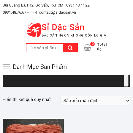
Skip
Bùi Quang Là, P.12, Gò Vấp, Tp.HCM
0931.48.44.22 –
to
0931.48.76.67 –
contact@sidacsan.vn
content
Sỉ Đặc Sản
ĐẶC SẢN NGON KHÔNG CÒN LO GIÁ
0
Total
Tìm
0₫
kiếm:
Danh Mục Sản Phẩm
Hiển thị kết quả duy nhất