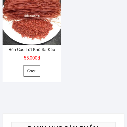
Bún Gạo Lứt Khô Sa Đéc
55.000
₫
Sản
Chọn
phẩm
này
có
nhiều
biến
thể.
Các
tùy