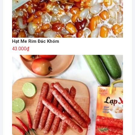
Hạt Me Rim Đác Khóm
43.000
₫