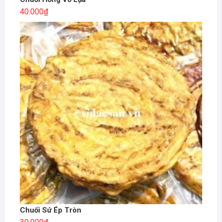
40.000
₫
Chuối Sứ Ép Tròn