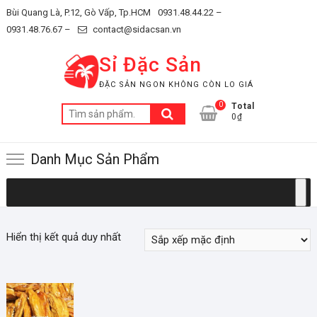
Skip
Bùi Quang Là, P.12, Gò Vấp, Tp.HCM
0931.48.44.22 –
to
0931.48.76.67 –
contact@sidacsan.vn
content
Sỉ Đặc Sản
ĐẶC SẢN NGON KHÔNG CÒN LO GIÁ
0
Total
Tìm
0₫
kiếm:
Danh Mục Sản Phẩm
Hiển thị kết quả duy nhất