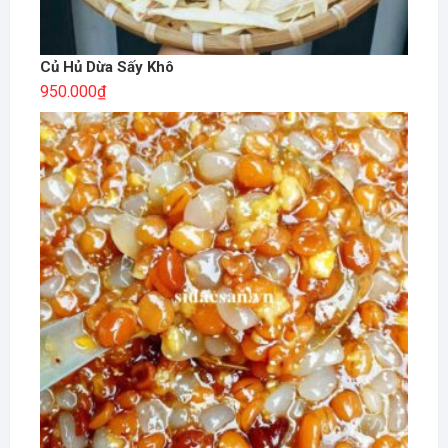
Củ Hủ Dừa Sấy Khô
950.000
₫