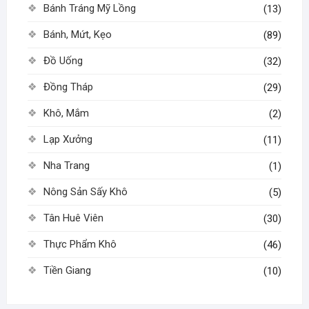
chọn
Bánh Tráng Mỹ Lồng
(13)
trên
Bánh, Mứt, Kẹo
(89)
trang
sản
Đồ Uống
(32)
phẩm
Đồng Tháp
(29)
Khô, Mắm
(2)
Lạp Xưởng
(11)
Nha Trang
(1)
Nông Sản Sấy Khô
(5)
Tân Huê Viên
(30)
Thực Phẩm Khô
(46)
Tiền Giang
(10)