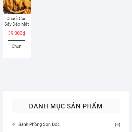
Chuối Cau
Sấy Dẻo Mật
39.000
₫
Sản
Chọn
phẩm
này
có
nhiều
biến
thể.
Các
tùy
DANH MỤC SẢN PHẨM
chọn
có
thể
Bánh Phồng Sơn Đốc
(6)
được