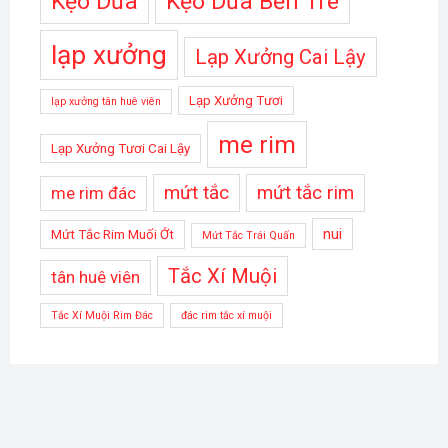
Kẹo Dừa
Kẹo Dừa Bến Tre
lạp xưởng
Lạp Xưởng Cai Lậy
Lạp Xưởng Tươi
lạp xưởng tân huê viên
me rim
Lạp Xưởng Tươi Cai Lậy
mứt tắc
mứt tắc rim
me rim đác
nui
Mứt Tắc Rim Muối Ớt
Mứt Tắc Trái Quấn
Tắc Xí Muội
tân huê viên
Tắc Xí Muội Rim Đác
đác rim tắc xí muội