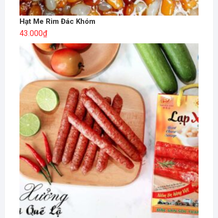
Hạt Me Rim Đác Khóm
43.000
₫