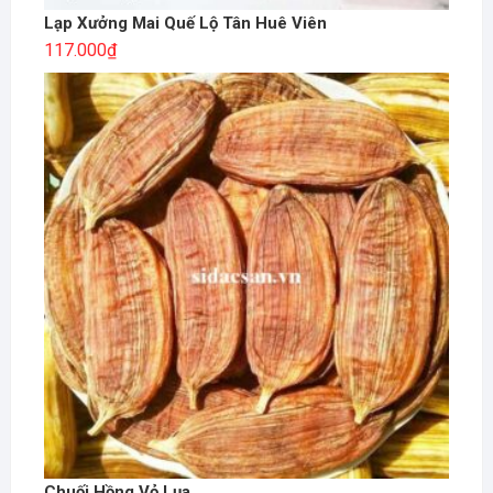
Lạp Xưởng Mai Quế Lộ Tân Huê Viên
117.000
₫
Chuối Hồng Vỏ Lụa