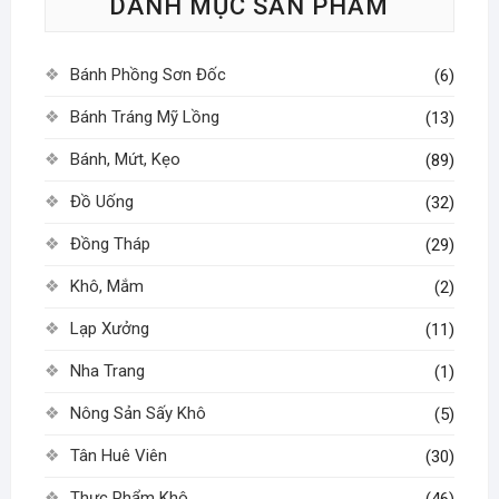
DANH MỤC SẢN PHẨM
chọn
có
thể
Bánh Phồng Sơn Đốc
(6)
được
chọn
Bánh Tráng Mỹ Lồng
(13)
trên
Bánh, Mứt, Kẹo
(89)
trang
sản
Đồ Uống
(32)
phẩm
Đồng Tháp
(29)
Khô, Mắm
(2)
Lạp Xưởng
(11)
Nha Trang
(1)
Nông Sản Sấy Khô
(5)
Tân Huê Viên
(30)
Thực Phẩm Khô
(46)