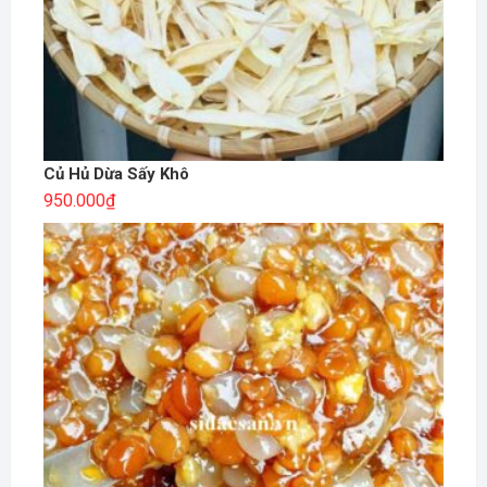
Củ Hủ Dừa Sấy Khô
950.000
₫