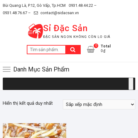
Skip
Bùi Quang Là, P.12, Gò Vấp, Tp.HCM
0931.48.44.22 –
to
0931.48.76.67 –
contact@sidacsan.vn
content
Sỉ Đặc Sản
ĐẶC SẢN NGON KHÔNG CÒN LO GIÁ
0
Total
Tìm
0₫
kiếm:
Danh Mục Sản Phẩm
Hiển thị kết quả duy nhất