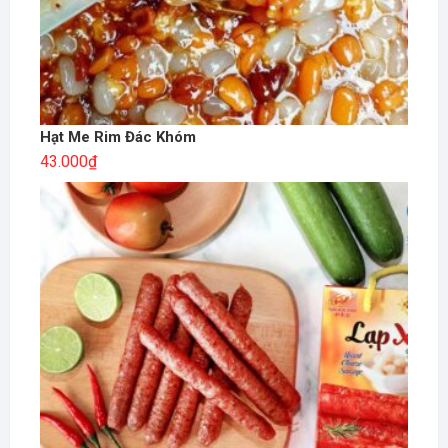
Hạt Me Rim Đác Khóm
43.000
₫