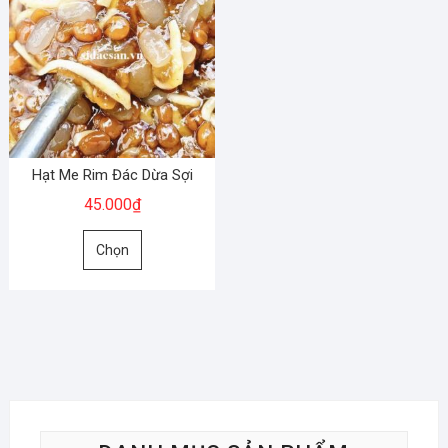
Hạt Me Rim Đác Dừa Sợi
45.000
₫
Sản
Chọn
phẩm
này
có
nhiều
biến
thể.
Các
tùy