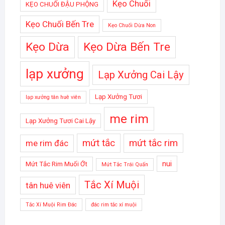
Kẹo Chuối
KẸO CHUỐI ĐẬU PHỘNG
Kẹo Chuối Bến Tre
Kẹo Chuối Dừa Non
Kẹo Dừa
Kẹo Dừa Bến Tre
lạp xưởng
Lạp Xưởng Cai Lậy
Lạp Xưởng Tươi
lạp xưởng tân huê viên
me rim
Lạp Xưởng Tươi Cai Lậy
mứt tắc
mứt tắc rim
me rim đác
nui
Mứt Tắc Rim Muối Ớt
Mứt Tắc Trái Quấn
Tắc Xí Muội
tân huê viên
Tắc Xí Muội Rim Đác
đác rim tắc xí muội