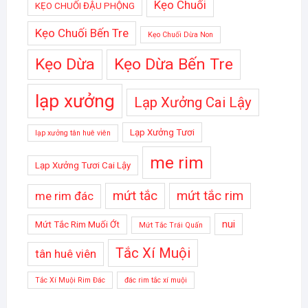
Kẹo Chuối
KẸO CHUỐI ĐẬU PHỘNG
Kẹo Chuối Bến Tre
Kẹo Chuối Dừa Non
Kẹo Dừa
Kẹo Dừa Bến Tre
lạp xưởng
Lạp Xưởng Cai Lậy
Lạp Xưởng Tươi
lạp xưởng tân huê viên
me rim
Lạp Xưởng Tươi Cai Lậy
mứt tắc
mứt tắc rim
me rim đác
nui
Mứt Tắc Rim Muối Ớt
Mứt Tắc Trái Quấn
Tắc Xí Muội
tân huê viên
Tắc Xí Muội Rim Đác
đác rim tắc xí muội