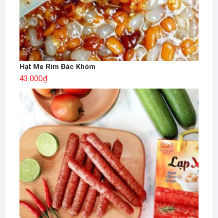
Hạt Me Rim Đác Khóm
43.000
₫