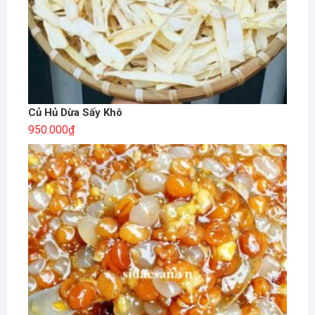
Củ Hủ Dừa Sấy Khô
950.000
₫