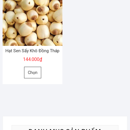
Hạt Sen Sấy Khô Đồng Tháp
144.000
₫
Sản
Chọn
phẩm
này
có
nhiều
biến
thể.
Các
tùy