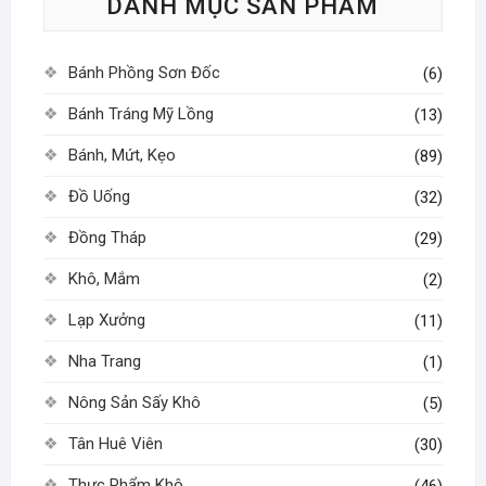
DANH MỤC SẢN PHẨM
chọn
có
thể
Bánh Phồng Sơn Đốc
(6)
được
chọn
Bánh Tráng Mỹ Lồng
(13)
trên
Bánh, Mứt, Kẹo
(89)
trang
sản
Đồ Uống
(32)
phẩm
Đồng Tháp
(29)
Khô, Mắm
(2)
Lạp Xưởng
(11)
Nha Trang
(1)
Nông Sản Sấy Khô
(5)
Tân Huê Viên
(30)
Thực Phẩm Khô
(46)