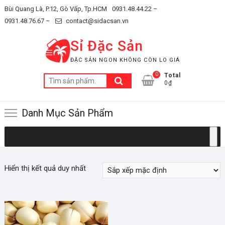
Skip
Bùi Quang Là, P.12, Gò Vấp, Tp.HCM
0931.48.44.22 –
to
0931.48.76.67 –
contact@sidacsan.vn
content
Sỉ Đặc Sản
ĐẶC SẢN NGON KHÔNG CÒN LO GIÁ
0
Total
Tìm
0₫
kiếm:
Danh Mục Sản Phẩm
Hiển thị kết quả duy nhất