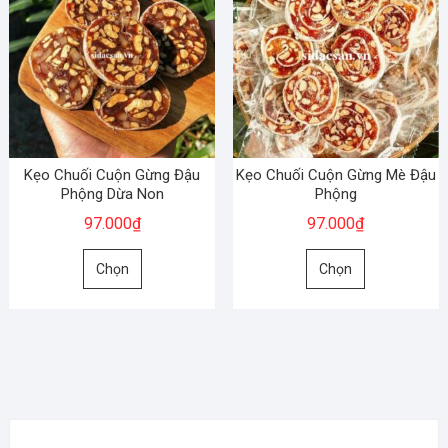
Kẹo Chuối Cuộn Gừng Đậu
Kẹo Chuối Cuộn Gừng Mè Đậu
Phộng Dừa Non
Phộng
97.000
₫
97.000
₫
Sản
Sản
Chọn
Chọn
phẩm
phẩm
này
này
có
có
nhiều
nhiều
biến
biến
thể.
thể.
Các
Các
tùy
tùy