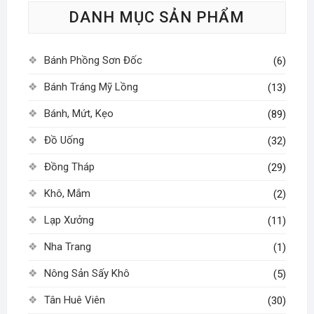
DANH MỤC SẢN PHẨM
chọn
chọn
có
có
thể
thể
Bánh Phồng Sơn Đốc
(6)
được
được
chọn
chọn
Bánh Tráng Mỹ Lồng
(13)
trên
trên
Bánh, Mứt, Kẹo
(89)
trang
trang
sản
sản
Đồ Uống
(32)
phẩm
phẩm
Đồng Tháp
(29)
Khô, Mắm
(2)
Lạp Xưởng
(11)
Nha Trang
(1)
Nông Sản Sấy Khô
(5)
Tân Huê Viên
(30)