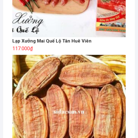
Lạp Xưởng Mai Quế Lộ Tân Huê Viên
117.000
₫