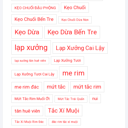
Kẹo Chuối
KẸO CHUỐI ĐẬU PHỘNG
Kẹo Chuối Bến Tre
Kẹo Chuối Dừa Non
Kẹo Dừa
Kẹo Dừa Bến Tre
lạp xưởng
Lạp Xưởng Cai Lậy
Lạp Xưởng Tươi
lạp xưởng tân huê viên
me rim
Lạp Xưởng Tươi Cai Lậy
mứt tắc
mứt tắc rim
me rim đác
nui
Mứt Tắc Rim Muối Ớt
Mứt Tắc Trái Quấn
Tắc Xí Muội
tân huê viên
Tắc Xí Muội Rim Đác
đác rim tắc xí muội