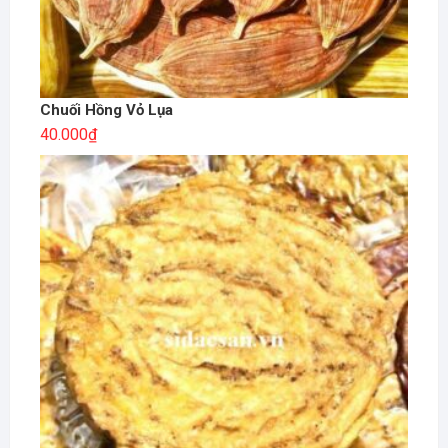
Chuối Hồng Vỏ Lụa
40.000
₫