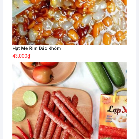
Hạt Me Rim Đác Khóm
43.000
₫