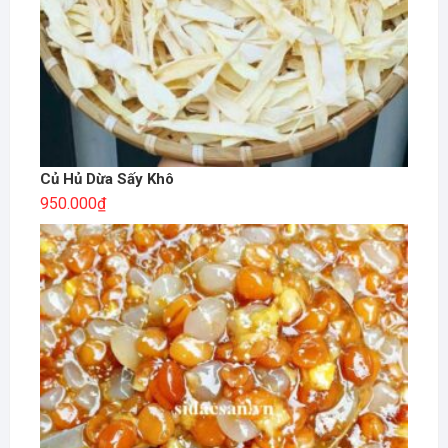
Củ Hủ Dừa Sấy Khô
950.000
₫