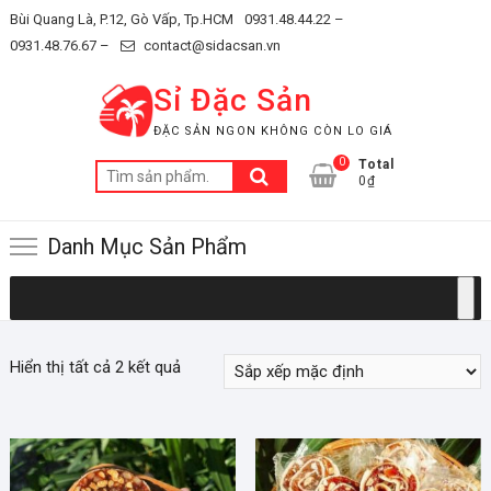
Skip
Bùi Quang Là, P.12, Gò Vấp, Tp.HCM
0931.48.44.22 –
to
0931.48.76.67 –
contact@sidacsan.vn
content
Sỉ Đặc Sản
ĐẶC SẢN NGON KHÔNG CÒN LO GIÁ
0
Total
Tìm
0₫
kiếm:
Danh Mục Sản Phẩm
Hiển thị tất cả 2 kết quả