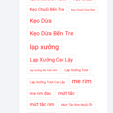
Kẹo Chuối Bến Tre
Kẹo Chuối Dừa Non
Kẹo Dừa
Kẹo Dừa Bến Tre
lạp xưởng
Lạp Xưởng Cai Lậy
Lạp Xưởng Tươi
lạp xưởng tân huê viên
me rim
Lạp Xưởng Tươi Cai Lậy
mứt tắc
me rim đác
mứt tắc rim
Mứt Tắc Rim Muối Ớt