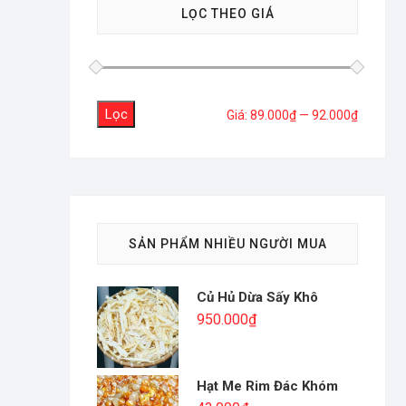
LỌC THEO GIÁ
Lọc
Giá
Giá
Giá:
89.000₫
—
92.000₫
tối
tối
thiểu
đa
SẢN PHẨM NHIỀU NGƯỜI MUA
Củ Hủ Dừa Sấy Khô
950.000
₫
Hạt Me Rim Đác Khóm