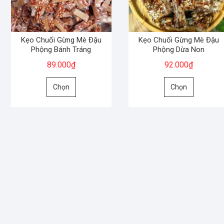
Kẹo Chuối Gừng Mè Đậu
Kẹo Chuối Gừng Mè Đậu
Phộng Bánh Tráng
Phộng Dừa Non
89.000
₫
92.000
₫
Sản
Sản
Chọn
Chọn
phẩm
phẩm
này
này
có
có
nhiều
nhiều
biến
biến
thể.
thể.
Các
Các
tùy
tùy
chọn
chọn
có
có
thể
thể