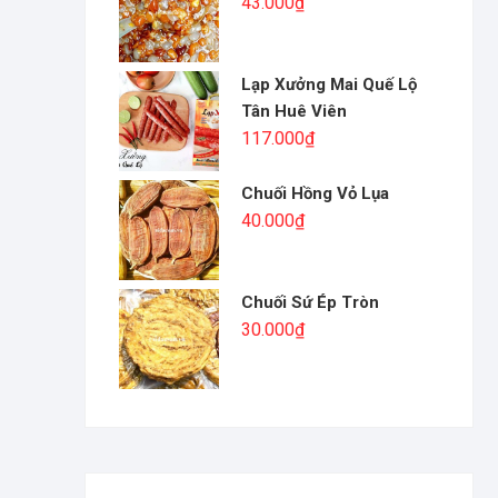
43.000
₫
Lạp Xưởng Mai Quế Lộ
Tân Huê Viên
117.000
₫
Chuối Hồng Vỏ Lụa
40.000
₫
Chuối Sứ Ép Tròn
30.000
₫