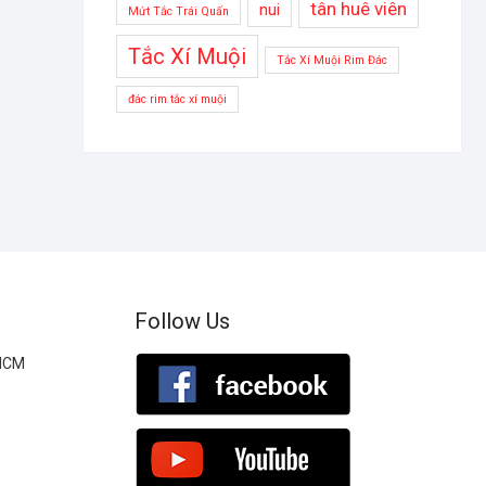
tân huê viên
nui
Mứt Tắc Trái Quấn
Tắc Xí Muội
Tắc Xí Muội Rim Đác
đác rim tắc xí muội
Follow Us
.HCM