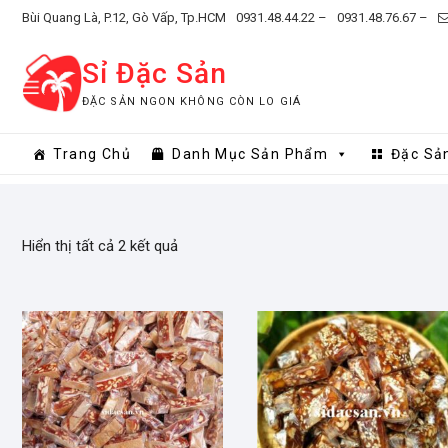
Skip
Bùi Quang Là, P.12, Gò Vấp, Tp.HCM
0931.48.44.22 –
0931.48.76.67 –
to
content
Sỉ Đặc Sản
ĐẶC SẢN NGON KHÔNG CÒN LO GIÁ
Trang Chủ
Danh Mục Sản Phẩm
Đặc Sả
Hiển thị tất cả 2 kết quả