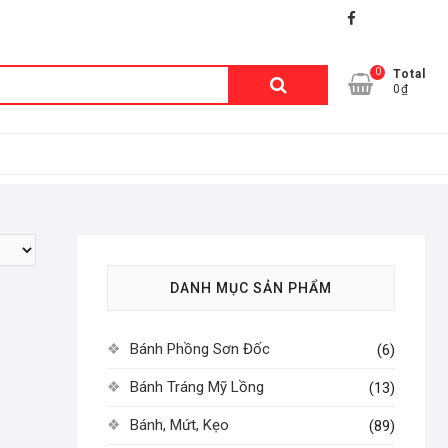
facebook
shopee
lazada
0
Tìm
Total
0₫
kiếm:
DANH MỤC SẢN PHẨM
Bánh Phồng Sơn Đốc
(6)
Bánh Tráng Mỹ Lồng
(13)
Bánh, Mứt, Kẹo
(89)