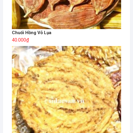
Chuối Hồng Vỏ Lụa
40.000
₫