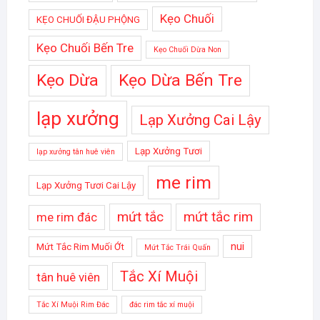
Kẹo Chuối
KẸO CHUỐI ĐẬU PHỘNG
Kẹo Chuối Bến Tre
Kẹo Chuối Dừa Non
Kẹo Dừa
Kẹo Dừa Bến Tre
lạp xưởng
Lạp Xưởng Cai Lậy
Lạp Xưởng Tươi
lạp xưởng tân huê viên
me rim
Lạp Xưởng Tươi Cai Lậy
mứt tắc
mứt tắc rim
me rim đác
nui
Mứt Tắc Rim Muối Ớt
Mứt Tắc Trái Quấn
Tắc Xí Muội
tân huê viên
Tắc Xí Muội Rim Đác
đác rim tắc xí muội