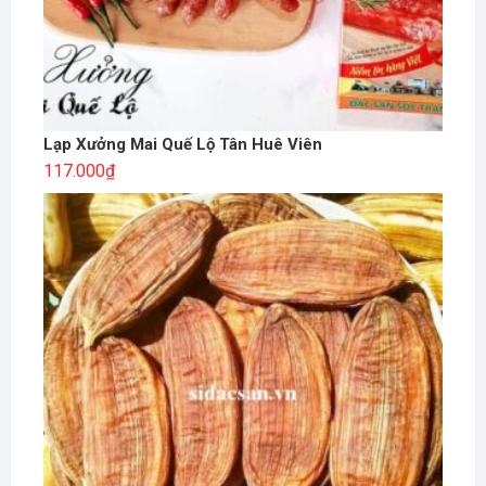
Lạp Xưởng Mai Quế Lộ Tân Huê Viên
117.000
₫