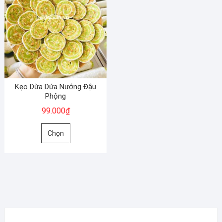
Kẹo Dừa Dứa Nướng Đậu
Phộng
99.000
₫
Sản
Chọn
phẩm
này
có
nhiều
biến
thể.
Các
tùy