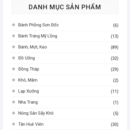
DANH MỤC SẢN PHẨM
chọn
có
thể
Bánh Phồng Sơn Đốc
(6)
được
chọn
Bánh Tráng Mỹ Lồng
(13)
trên
Bánh, Mứt, Kẹo
(89)
trang
sản
Đồ Uống
(32)
phẩm
Đồng Tháp
(29)
Khô, Mắm
(2)
Lạp Xưởng
(11)
Nha Trang
(1)
Nông Sản Sấy Khô
(5)
Tân Huê Viên
(30)