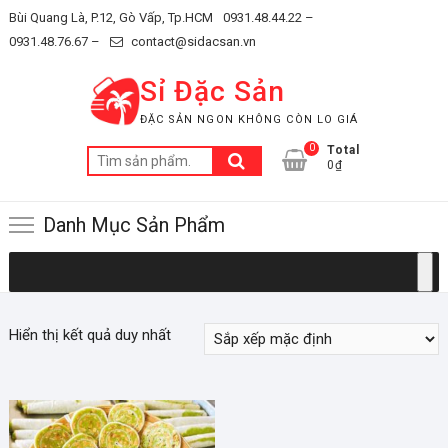
Skip
Bùi Quang Là, P.12, Gò Vấp, Tp.HCM
0931.48.44.22 –
to
0931.48.76.67 –
contact@sidacsan.vn
content
Sỉ Đặc Sản
ĐẶC SẢN NGON KHÔNG CÒN LO GIÁ
0
Total
Tìm
0₫
kiếm:
Danh Mục Sản Phẩm
Hiển thị kết quả duy nhất