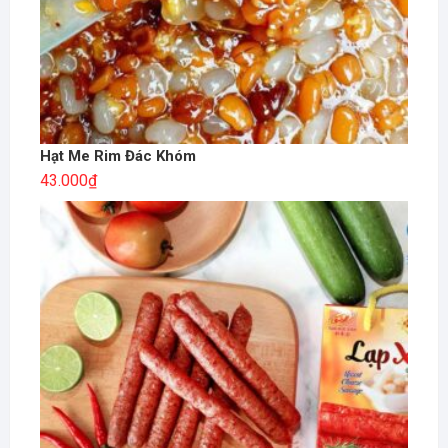
Hạt Me Rim Đác Khóm
43.000
₫