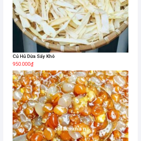
Củ Hủ Dừa Sấy Khô
950.000
₫