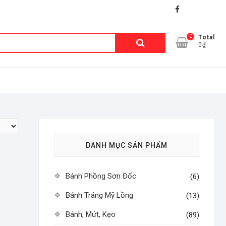
facebook
shopee
lazada
0
Tìm
Total
0₫
kiếm:
DANH MỤC SẢN PHẨM
Bánh Phồng Sơn Đốc
(6)
Bánh Tráng Mỹ Lồng
(13)
Bánh, Mứt, Kẹo
(89)