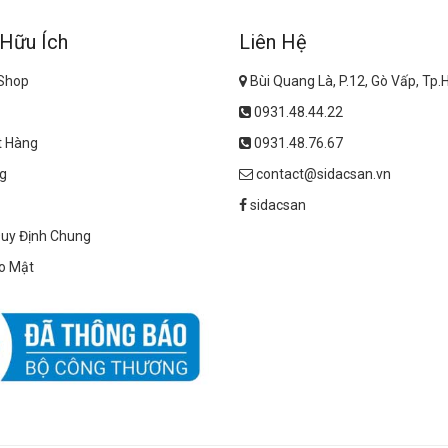
 Hữu Ích
Liên Hệ
 Shop
Bùi Quang Là, P.12, Gò Vấp, Tp
0931.48.44.22
t Hàng
0931.48.76.67
g
contact@sidacsan.vn
sidacsan
Quy Định Chung
o Mật