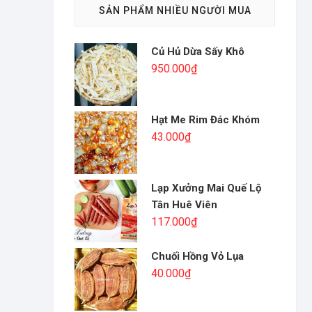
SẢN PHẨM NHIỀU NGƯỜI MUA
Củ Hủ Dừa Sấy Khô
950.000
₫
Hạt Me Rim Đác Khóm
43.000
₫
Lạp Xưởng Mai Quế Lộ
Tân Huê Viên
117.000
₫
Chuối Hồng Vỏ Lụa
40.000
₫