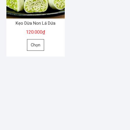
Kẹo Dừa Non Lá Dứa
120.000
₫
Sản
Chọn
phẩm
này
có
nhiều
biến
thể.
Các
tùy
chọn
có
thể
được