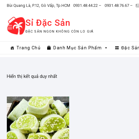
Skip
Bùi Quang Là, P.12, Gò Vấp, Tp.HCM
0931.48.44.22 –
0931.48.76.67 –
to
content
Sỉ Đặc Sản
ĐẶC SẢN NGON KHÔNG CÒN LO GIÁ
Trang Chủ
Danh Mục Sản Phẩm
Đặc Sả
Hiển thị kết quả duy nhất