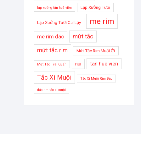
Lạp Xưởng Tươi
lạp xưởng tân huê viên
me rim
Lạp Xưởng Tươi Cai Lậy
mứt tắc
me rim đác
mứt tắc rim
Mứt Tắc Rim Muối Ớt
tân huê viên
nui
Mứt Tắc Trái Quấn
Tắc Xí Muội
Tắc Xí Muội Rim Đác
đác rim tắc xí muội