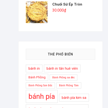
Chuối Sứ Ép Tròn
30.000
₫
THẺ PHỔ BIẾN
bánh in
bánh in tân huê viên
Bánh Phồng
Bánh Phồng sa đéc
Bánh Phồng Sơn Đốc
Bánh Phồng Tôm
bánh pía
bánh pía kim sa