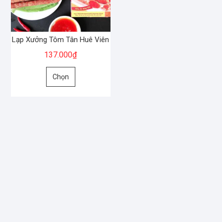
Lạp Xưởng Tôm Tân Huê Viên
137.000
₫
Sản
Chọn
phẩm
này
có
nhiều
biến
thể.
Các
tùy
chọn
có
thể
được