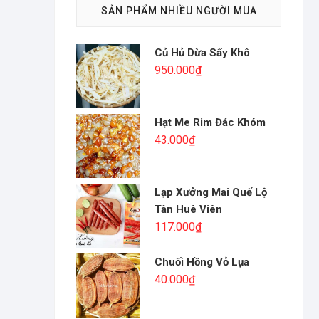
SẢN PHẨM NHIỀU NGƯỜI MUA
Củ Hủ Dừa Sấy Khô
950.000
₫
Hạt Me Rim Đác Khóm
43.000
₫
Lạp Xưởng Mai Quế Lộ
Tân Huê Viên
117.000
₫
Chuối Hồng Vỏ Lụa
40.000
₫