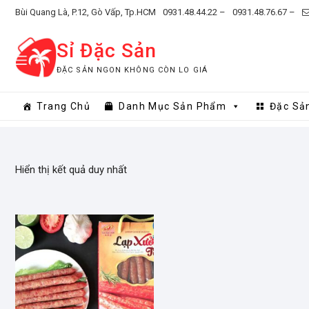
Skip
Bùi Quang Là, P.12, Gò Vấp, Tp.HCM
0931.48.44.22 –
0931.48.76.67 –
to
content
Sỉ Đặc Sản
ĐẶC SẢN NGON KHÔNG CÒN LO GIÁ
Trang Chủ
Danh Mục Sản Phẩm
Đặc Sả
Hiển thị kết quả duy nhất