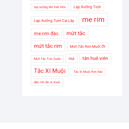
Lạp Xưởng Tươi
lạp xưởng tân huê viên
me rim
Lạp Xưởng Tươi Cai Lậy
mứt tắc
me rim đác
mứt tắc rim
Mứt Tắc Rim Muối Ớt
tân huê viên
nui
Mứt Tắc Trái Quấn
Tắc Xí Muội
Tắc Xí Muội Rim Đác
đác rim tắc xí muội