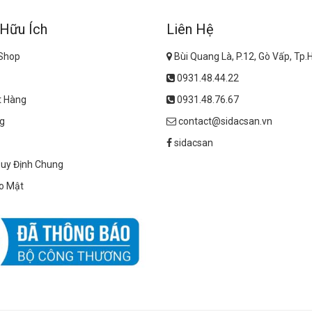
 Hữu Ích
Liên Hệ
 Shop
Bùi Quang Là, P.12, Gò Vấp, Tp
0931.48.44.22
t Hàng
0931.48.76.67
g
contact@sidacsan.vn
sidacsan
Quy Định Chung
o Mật