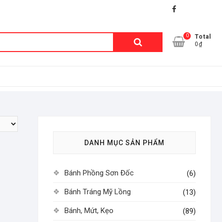
facebook
shopee
lazada
0
Tìm
Total
0₫
kiếm:
DANH MỤC SẢN PHẨM
Bánh Phồng Sơn Đốc
(6)
Bánh Tráng Mỹ Lồng
(13)
Bánh, Mứt, Kẹo
(89)