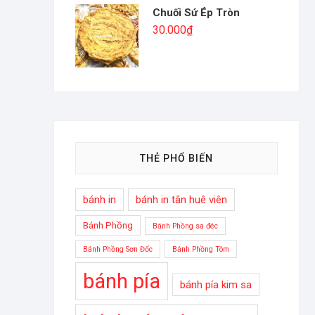
Chuối Sứ Ép Tròn
30.000
₫
THẺ PHỔ BIẾN
bánh in
bánh in tân huê viên
Bánh Phồng
Bánh Phồng sa đéc
Bánh Phồng Sơn Đốc
Bánh Phồng Tôm
bánh pía
bánh pía kim sa