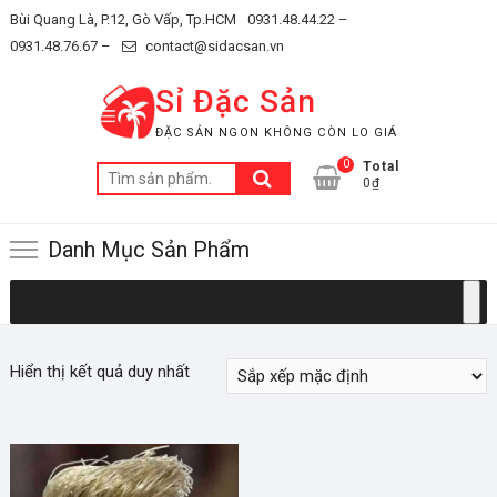
Skip
Bùi Quang Là, P.12, Gò Vấp, Tp.HCM
0931.48.44.22 –
to
0931.48.76.67 –
contact@sidacsan.vn
content
Sỉ Đặc Sản
ĐẶC SẢN NGON KHÔNG CÒN LO GIÁ
0
Total
Tìm
0₫
kiếm:
Danh Mục Sản Phẩm
Hiển thị kết quả duy nhất