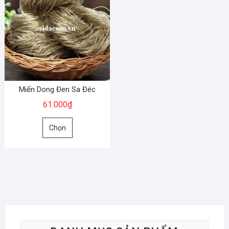
Miến Dong Đen Sa Đéc
61.000
₫
Sản
Chọn
phẩm
này
có
nhiều
biến
thể.
Các
tùy