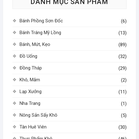
DANH MỤC SẢN PHẨM
chọn
có
thể
Bánh Phồng Sơn Đốc
(6)
được
chọn
Bánh Tráng Mỹ Lồng
(13)
trên
Bánh, Mứt, Kẹo
(89)
trang
sản
Đồ Uống
(32)
phẩm
Đồng Tháp
(29)
Khô, Mắm
(2)
Lạp Xưởng
(11)
Nha Trang
(1)
Nông Sản Sấy Khô
(5)
Tân Huê Viên
(30)
Thực Phẩm Khô
(46)