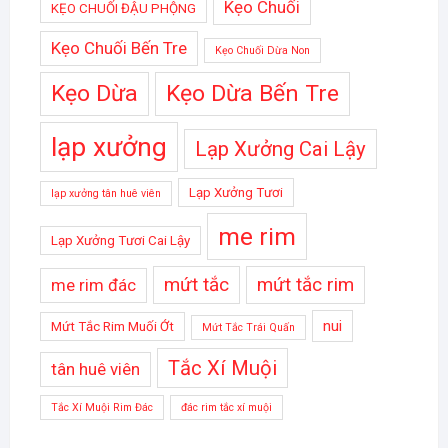
Kẹo Chuối
KẸO CHUỐI ĐẬU PHỘNG
Kẹo Chuối Bến Tre
Kẹo Chuối Dừa Non
Kẹo Dừa
Kẹo Dừa Bến Tre
lạp xưởng
Lạp Xưởng Cai Lậy
Lạp Xưởng Tươi
lạp xưởng tân huê viên
me rim
Lạp Xưởng Tươi Cai Lậy
mứt tắc
mứt tắc rim
me rim đác
nui
Mứt Tắc Rim Muối Ớt
Mứt Tắc Trái Quấn
Tắc Xí Muội
tân huê viên
Tắc Xí Muội Rim Đác
đác rim tắc xí muội