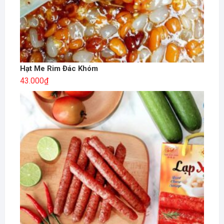
Hạt Me Rim Đác Khóm
43.000
₫