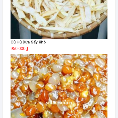
Củ Hủ Dừa Sấy Khô
950.000
₫