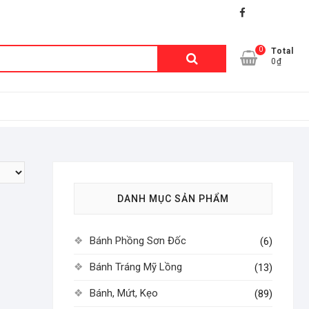
facebook
shopee
lazada
0
Tìm
Total
0₫
kiếm:
DANH MỤC SẢN PHẨM
Bánh Phồng Sơn Đốc
(6)
Bánh Tráng Mỹ Lồng
(13)
Bánh, Mứt, Kẹo
(89)