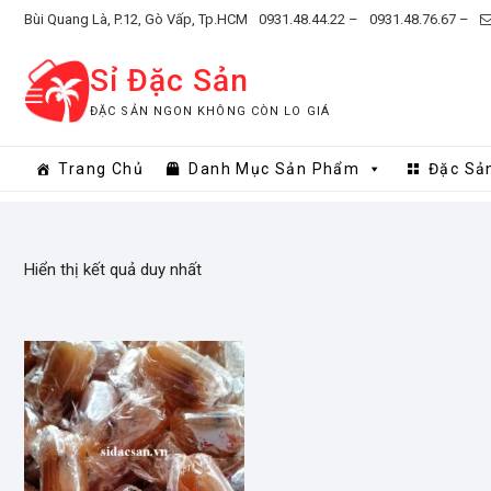
Skip
Bùi Quang Là, P.12, Gò Vấp, Tp.HCM
0931.48.44.22 –
0931.48.76.67 –
to
content
Sỉ Đặc Sản
ĐẶC SẢN NGON KHÔNG CÒN LO GIÁ
Trang Chủ
Danh Mục Sản Phẩm
Đặc Sả
Hiển thị kết quả duy nhất