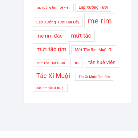
Lạp Xưởng Tươi
lạp xưởng tân huê viên
me rim
Lạp Xưởng Tươi Cai Lậy
mứt tắc
me rim đác
mứt tắc rim
Mứt Tắc Rim Muối Ớt
tân huê viên
nui
Mứt Tắc Trái Quấn
Tắc Xí Muội
Tắc Xí Muội Rim Đác
đác rim tắc xí muội