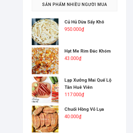
SẢN PHẨM NHIỀU NGƯỜI MUA
Củ Hủ Dừa Sấy Khô
950.000
₫
Hạt Me Rim Đác Khóm
43.000
₫
Lạp Xưởng Mai Quế Lộ
Tân Huê Viên
117.000
₫
Chuối Hồng Vỏ Lụa
40.000
₫