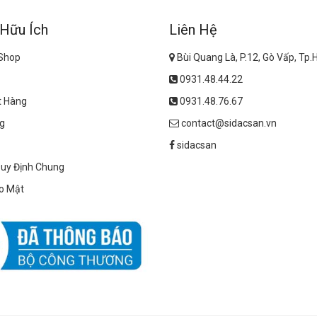
 Hữu Ích
Liên Hệ
 Shop
Bùi Quang Là, P.12, Gò Vấp, Tp
0931.48.44.22
t Hàng
0931.48.76.67
g
contact@sidacsan.vn
sidacsan
Quy Định Chung
o Mật