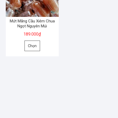
Mứt Mãng Cầu Xiêm Chua
Ngọt Nguyên Múi
189.000
₫
Sản
Chọn
phẩm
này
có
nhiều
biến
thể.
Các
tùy
chọn
có
thể