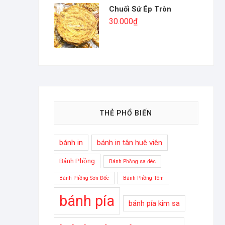
Chuối Sứ Ép Tròn
30.000
₫
THẺ PHỔ BIẾN
bánh in
bánh in tân huê viên
Bánh Phồng
Bánh Phồng sa đéc
Bánh Phồng Sơn Đốc
Bánh Phồng Tôm
bánh pía
bánh pía kim sa