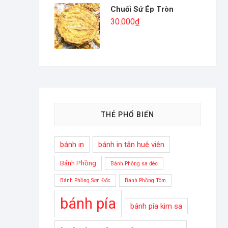
Chuối Sứ Ép Tròn
30.000
₫
THẺ PHỔ BIẾN
bánh in
bánh in tân huê viên
Bánh Phồng
Bánh Phồng sa đéc
Bánh Phồng Sơn Đốc
Bánh Phồng Tôm
bánh pía
bánh pía kim sa