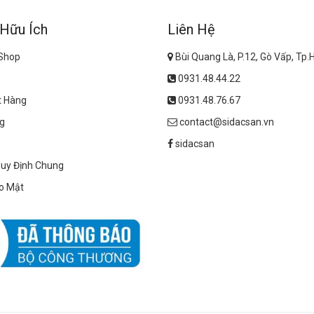
 Hữu Ích
Liên Hệ
 Shop
Bùi Quang Là, P.12, Gò Vấp, Tp
0931.48.44.22
t Hàng
0931.48.76.67
g
contact@sidacsan.vn
sidacsan
Quy Định Chung
o Mật