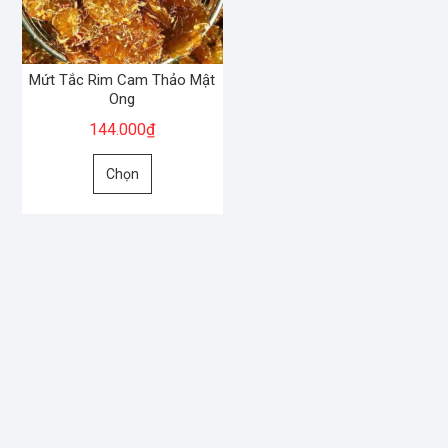
Mứt Tắc Rim Cam Thảo Mật
Ong
144.000
₫
Sản
Chọn
phẩm
này
có
nhiều
biến
thể.
Các
tùy
chọn
có
thể