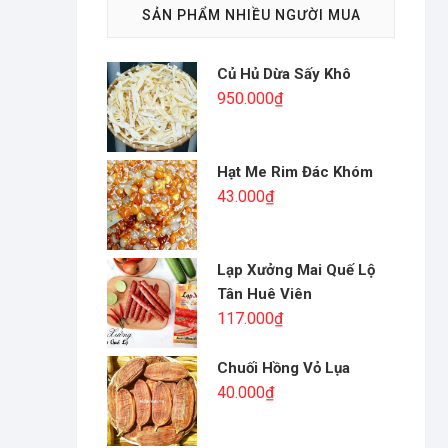
SẢN PHẨM NHIỀU NGƯỜI MUA
Củ Hủ Dừa Sấy Khô
950.000
₫
Hạt Me Rim Đác Khóm
43.000
₫
Lạp Xưởng Mai Quế Lộ
Tân Huê Viên
117.000
₫
Chuối Hồng Vỏ Lụa
40.000
₫