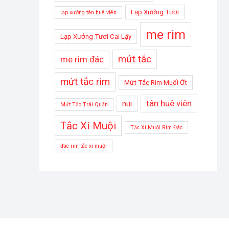
Lạp Xưởng Tươi
lạp xưởng tân huê viên
me rim
Lạp Xưởng Tươi Cai Lậy
mứt tắc
me rim đác
mứt tắc rim
Mứt Tắc Rim Muối Ớt
tân huê viên
nui
Mứt Tắc Trái Quấn
Tắc Xí Muội
Tắc Xí Muội Rim Đác
đác rim tắc xí muội