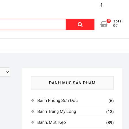
facebook
shopee
lazada
0
Tìm
Total
0₫
kiếm:
DANH MỤC SẢN PHẨM
Bánh Phồng Sơn Đốc
(6)
Bánh Tráng Mỹ Lồng
(13)
Bánh, Mứt, Kẹo
(89)