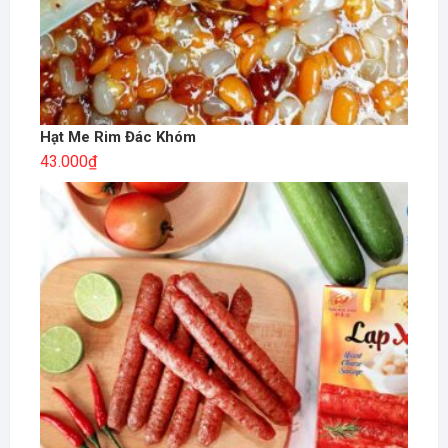
Hạt Me Rim Đác Khóm
43.000
₫