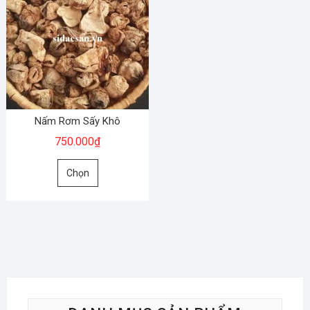
Nấm Rơm Sấy Khô
750.000
₫
Sản
Chọn
phẩm
này
có
nhiều
biến
thể.
Các
tùy