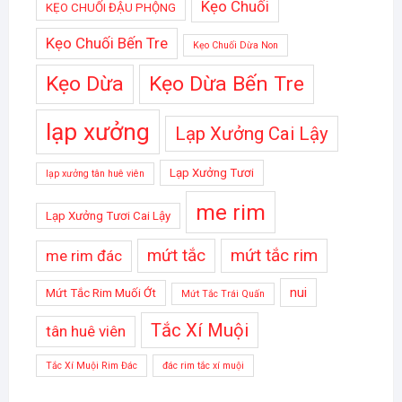
Kẹo Chuối
KẸO CHUỐI ĐẬU PHỘNG
Kẹo Chuối Bến Tre
Kẹo Chuối Dừa Non
Kẹo Dừa
Kẹo Dừa Bến Tre
lạp xưởng
Lạp Xưởng Cai Lậy
Lạp Xưởng Tươi
lạp xưởng tân huê viên
me rim
Lạp Xưởng Tươi Cai Lậy
mứt tắc
mứt tắc rim
me rim đác
nui
Mứt Tắc Rim Muối Ớt
Mứt Tắc Trái Quấn
Tắc Xí Muội
tân huê viên
Tắc Xí Muội Rim Đác
đác rim tắc xí muội