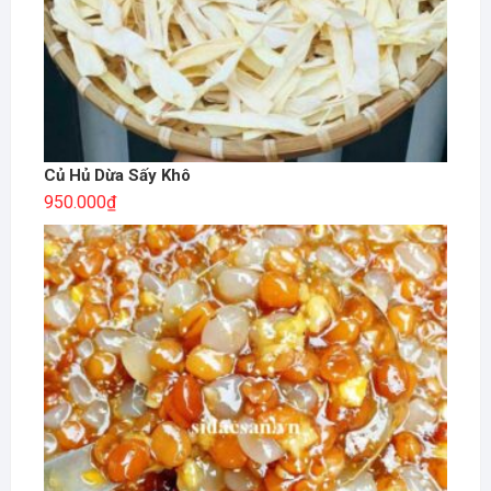
Củ Hủ Dừa Sấy Khô
950.000
₫