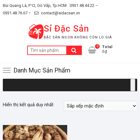
Skip
Bùi Quang Là, P.12, Gò Vấp, Tp.HCM
0931.48.44.22 –
to
0931.48.76.67 –
contact@sidacsan.vn
content
Sỉ Đặc Sản
ĐẶC SẢN NGON KHÔNG CÒN LO GIÁ
0
Total
Tìm
0₫
kiếm:
Danh Mục Sản Phẩm
Hiển thị kết quả duy nhất