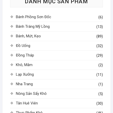
DANH MỤC SẢN PHẨM
chọn
có
thể
Bánh Phồng Sơn Đốc
(6)
được
chọn
Bánh Tráng Mỹ Lồng
(13)
trên
Bánh, Mứt, Kẹo
(89)
trang
sản
Đồ Uống
(32)
phẩm
Đồng Tháp
(29)
Khô, Mắm
(2)
Lạp Xưởng
(11)
Nha Trang
(1)
Nông Sản Sấy Khô
(5)
Tân Huê Viên
(30)
Thực Phẩm Khô
(46)