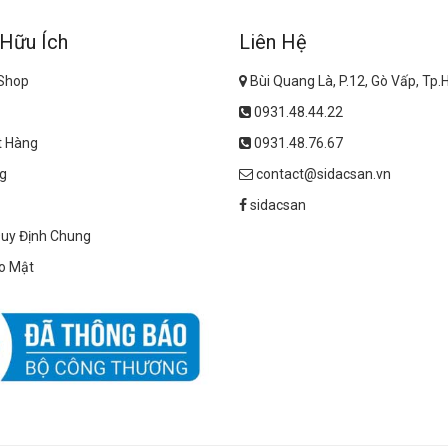
 Hữu Ích
Liên Hệ
 Shop
Bùi Quang Là, P.12, Gò Vấp, Tp
0931.48.44.22
t Hàng
0931.48.76.67
g
contact@sidacsan.vn
sidacsan
Quy Định Chung
o Mật