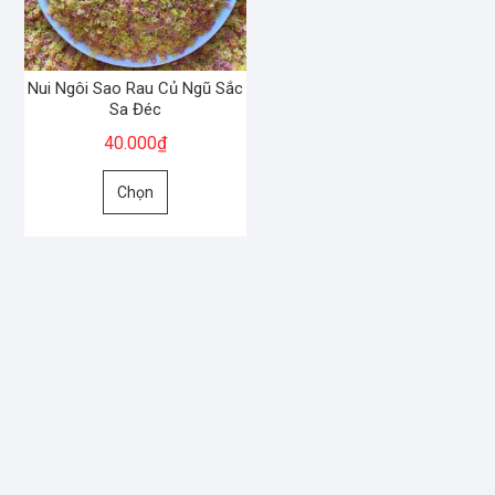
Nui Ngôi Sao Rau Củ Ngũ Sắc
Sa Đéc
40.000
₫
Sản
Chọn
phẩm
này
có
nhiều
biến
thể.
Các
tùy
chọn
có
thể