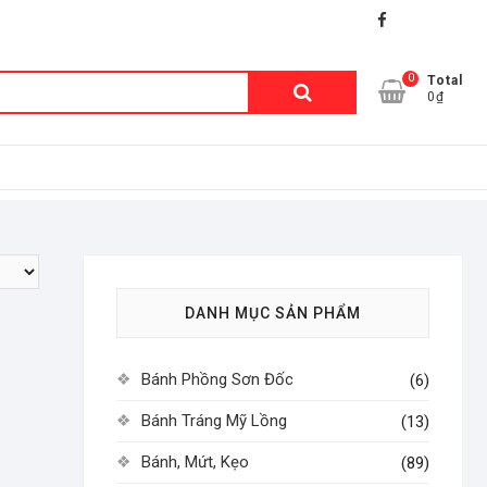
facebook
shopee
lazada
0
Tìm
Total
0₫
kiếm:
DANH MỤC SẢN PHẨM
Bánh Phồng Sơn Đốc
(6)
Bánh Tráng Mỹ Lồng
(13)
Bánh, Mứt, Kẹo
(89)