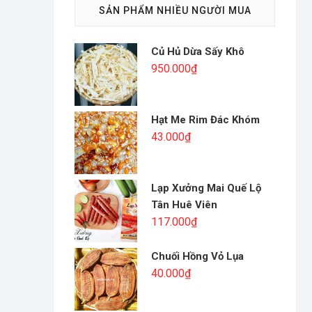
SẢN PHẨM NHIỀU NGƯỜI MUA
Củ Hủ Dừa Sấy Khô
950.000
₫
Hạt Me Rim Đác Khóm
43.000
₫
Lạp Xưởng Mai Quế Lộ
Tân Huê Viên
117.000
₫
Chuối Hồng Vỏ Lụa
40.000
₫