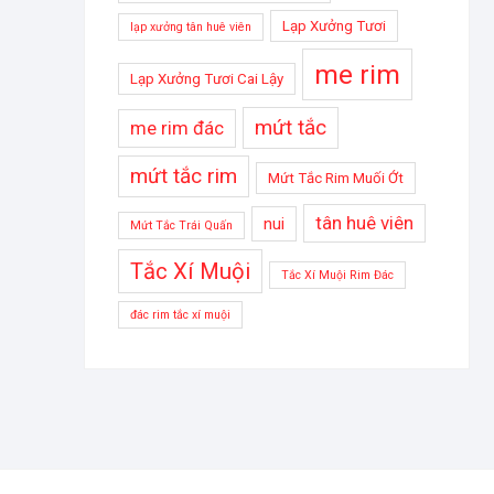
Lạp Xưởng Tươi
lạp xưởng tân huê viên
me rim
Lạp Xưởng Tươi Cai Lậy
mứt tắc
me rim đác
mứt tắc rim
Mứt Tắc Rim Muối Ớt
tân huê viên
nui
Mứt Tắc Trái Quấn
Tắc Xí Muội
Tắc Xí Muội Rim Đác
đác rim tắc xí muội