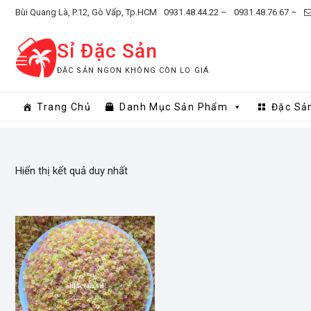
Skip
Bùi Quang Là, P.12, Gò Vấp, Tp.HCM
0931.48.44.22 –
0931.48.76.67 –
to
content
Sỉ Đặc Sản
ĐẶC SẢN NGON KHÔNG CÒN LO GIÁ
Trang Chủ
Danh Mục Sản Phẩm
Đặc Sả
Hiển thị kết quả duy nhất