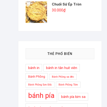
Chuối Sứ Ép Tròn
30.000
₫
THẺ PHỔ BIẾN
bánh in
bánh in tân huê viên
Bánh Phồng
Bánh Phồng sa đéc
Bánh Phồng Sơn Đốc
Bánh Phồng Tôm
bánh pía
bánh pía kim sa