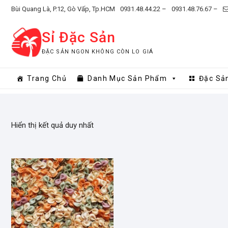
Skip
Bùi Quang Là, P.12, Gò Vấp, Tp.HCM
0931.48.44.22 –
0931.48.76.67 –
to
content
Sỉ Đặc Sản
ĐẶC SẢN NGON KHÔNG CÒN LO GIÁ
Trang Chủ
Danh Mục Sản Phẩm
Đặc Sả
Hiển thị kết quả duy nhất