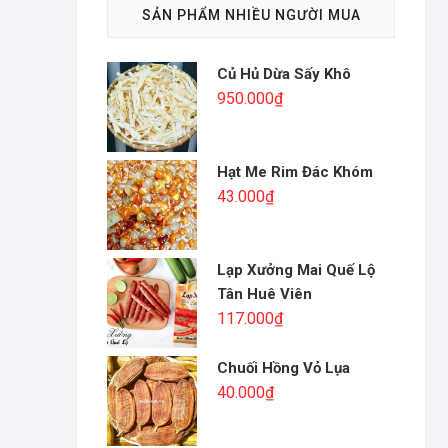
SẢN PHẨM NHIỀU NGƯỜI MUA
Củ Hủ Dừa Sấy Khô
950.000
₫
Hạt Me Rim Đác Khóm
43.000
₫
Lạp Xưởng Mai Quế Lộ
Tân Huê Viên
117.000
₫
Chuối Hồng Vỏ Lụa
40.000
₫