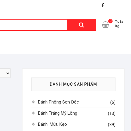
facebook
shopee
lazada
0
Tìm
Total
0₫
kiếm:
DANH MỤC SẢN PHẨM
Bánh Phồng Sơn Đốc
(6)
Bánh Tráng Mỹ Lồng
(13)
Bánh, Mứt, Kẹo
(89)