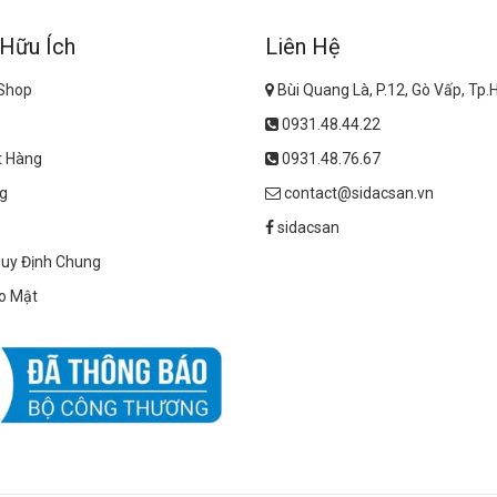
 Hữu Ích
Liên Hệ
 Shop
Bùi Quang Là, P.12, Gò Vấp, Tp
0931.48.44.22
t Hàng
0931.48.76.67
g
contact@sidacsan.vn
sidacsan
Quy Định Chung
o Mật