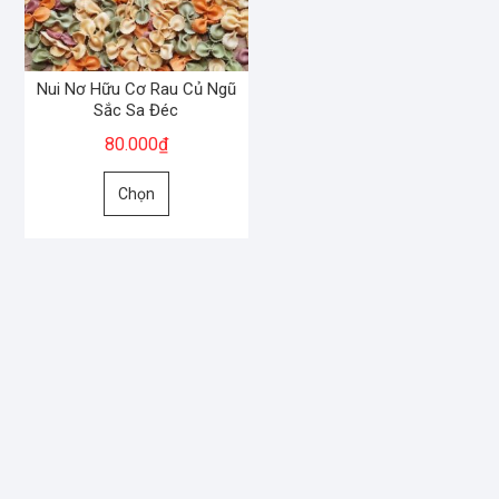
Nui Nơ Hữu Cơ Rau Củ Ngũ
Sắc Sa Đéc
80.000
₫
Sản
Chọn
phẩm
này
có
nhiều
biến
thể.
Các
tùy
chọn
có
thể