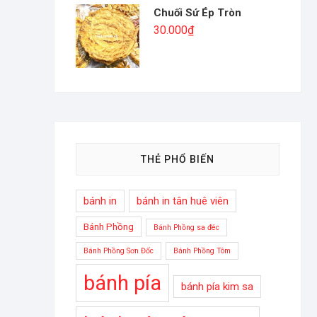
Chuối Sứ Ép Tròn
30.000
₫
THẺ PHỔ BIẾN
bánh in
bánh in tân huê viên
Bánh Phồng
Bánh Phồng sa đéc
Bánh Phồng Sơn Đốc
Bánh Phồng Tôm
bánh pía
bánh pía kim sa