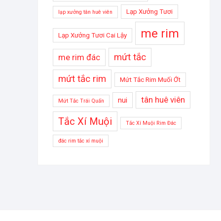
Lạp Xưởng Tươi
lạp xưởng tân huê viên
me rim
Lạp Xưởng Tươi Cai Lậy
mứt tắc
me rim đác
mứt tắc rim
Mứt Tắc Rim Muối Ớt
tân huê viên
nui
Mứt Tắc Trái Quấn
Tắc Xí Muội
Tắc Xí Muội Rim Đác
đác rim tắc xí muội