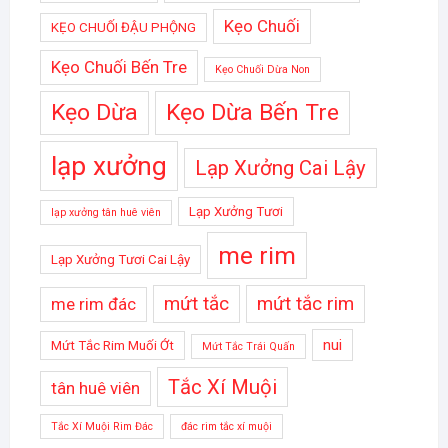
Kẹo Chuối
KẸO CHUỐI ĐẬU PHỘNG
Kẹo Chuối Bến Tre
Kẹo Chuối Dừa Non
Kẹo Dừa
Kẹo Dừa Bến Tre
lạp xưởng
Lạp Xưởng Cai Lậy
Lạp Xưởng Tươi
lạp xưởng tân huê viên
me rim
Lạp Xưởng Tươi Cai Lậy
mứt tắc
mứt tắc rim
me rim đác
nui
Mứt Tắc Rim Muối Ớt
Mứt Tắc Trái Quấn
Tắc Xí Muội
tân huê viên
Tắc Xí Muội Rim Đác
đác rim tắc xí muội