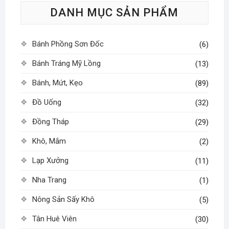
DANH MỤC SẢN PHẨM
chọn
có
thể
Bánh Phồng Sơn Đốc
(6)
được
chọn
Bánh Tráng Mỹ Lồng
(13)
trên
Bánh, Mứt, Kẹo
(89)
trang
sản
Đồ Uống
(32)
phẩm
Đồng Tháp
(29)
Khô, Mắm
(2)
Lạp Xưởng
(11)
Nha Trang
(1)
Nông Sản Sấy Khô
(5)
Tân Huê Viên
(30)