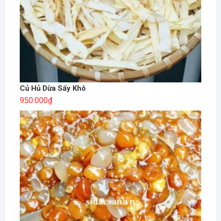
Củ Hủ Dừa Sấy Khô
950.000
₫