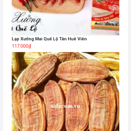
Lạp Xưởng Mai Quế Lộ Tân Huê Viên
117.000
₫