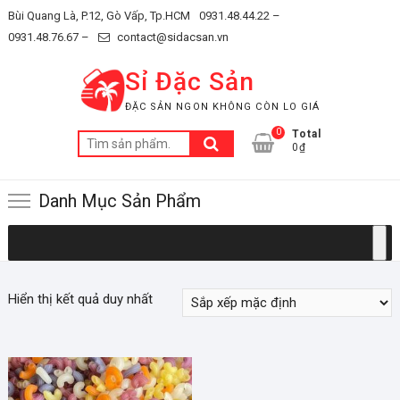
Skip
Bùi Quang Là, P.12, Gò Vấp, Tp.HCM
0931.48.44.22 –
to
0931.48.76.67 –
contact@sidacsan.vn
content
Sỉ Đặc Sản
ĐẶC SẢN NGON KHÔNG CÒN LO GIÁ
0
Total
Tìm
0₫
kiếm:
Danh Mục Sản Phẩm
Hiển thị kết quả duy nhất