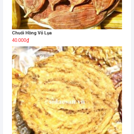
Chuối Hồng Vỏ Lụa
40.000
₫