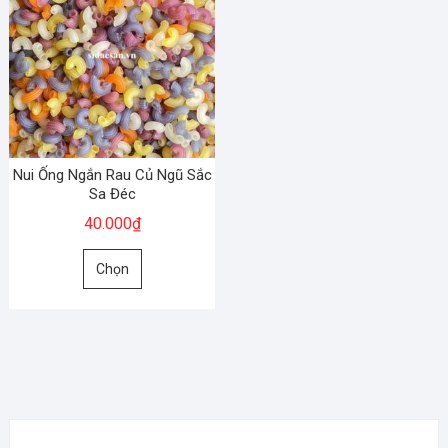
Nui Ống Ngắn Rau Củ Ngũ Sắc
Sa Đéc
40.000
₫
Sản
Chọn
phẩm
này
có
nhiều
biến
thể.
Các
tùy