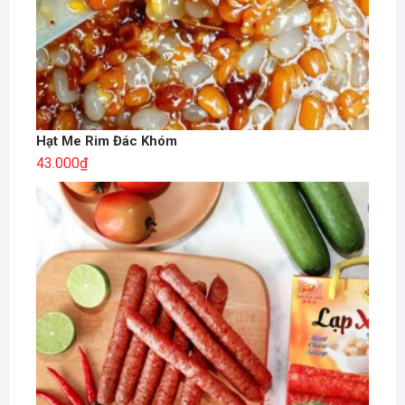
Hạt Me Rim Đác Khóm
43.000
₫