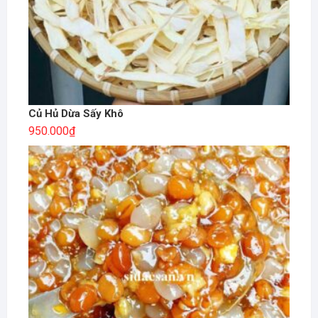
Củ Hủ Dừa Sấy Khô
950.000
₫