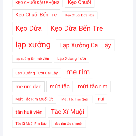
Kẹo Chuối
KẸO CHUỐI ĐẬU PHỘNG
Kẹo Chuối Bến Tre
Kẹo Chuối Dừa Non
Kẹo Dừa
Kẹo Dừa Bến Tre
lạp xưởng
Lạp Xưởng Cai Lậy
Lạp Xưởng Tươi
lạp xưởng tân huê viên
me rim
Lạp Xưởng Tươi Cai Lậy
mứt tắc
mứt tắc rim
me rim đác
nui
Mứt Tắc Rim Muối Ớt
Mứt Tắc Trái Quấn
Tắc Xí Muội
tân huê viên
Tắc Xí Muội Rim Đác
đác rim tắc xí muội