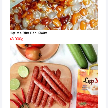
Hạt Me Rim Đác Khóm
43.000
₫