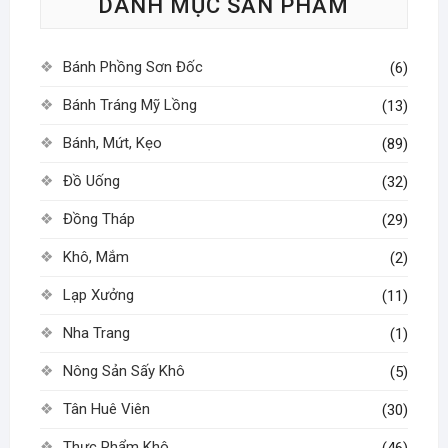
DANH MỤC SẢN PHẨM
chọn
có
thể
Bánh Phồng Sơn Đốc
(6)
được
chọn
Bánh Tráng Mỹ Lồng
(13)
trên
Bánh, Mứt, Kẹo
(89)
trang
sản
Đồ Uống
(32)
phẩm
Đồng Tháp
(29)
Khô, Mắm
(2)
Lạp Xưởng
(11)
Nha Trang
(1)
Nông Sản Sấy Khô
(5)
Tân Huê Viên
(30)
Thực Phẩm Khô
(46)