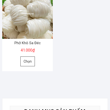
Phở Khô Sa Đéc
41.000
₫
Sản
Chọn
phẩm
này
có
nhiều
biến
thể.
Các
tùy