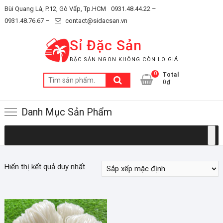
Skip
Bùi Quang Là, P.12, Gò Vấp, Tp.HCM
0931.48.44.22 –
to
0931.48.76.67 –
contact@sidacsan.vn
content
Sỉ Đặc Sản
ĐẶC SẢN NGON KHÔNG CÒN LO GIÁ
0
Total
Tìm
0₫
kiếm:
Danh Mục Sản Phẩm
Hiển thị kết quả duy nhất