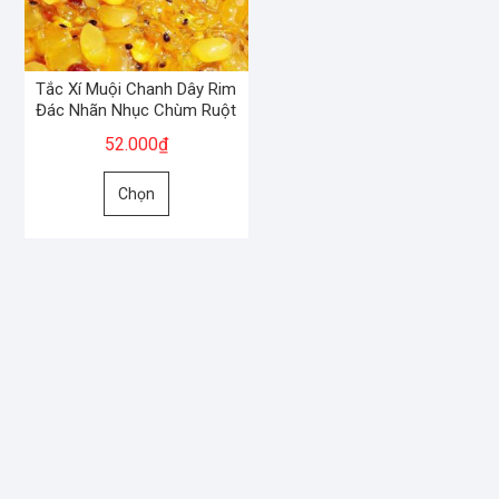
Tắc Xí Muội Chanh Dây Rim
Đác Nhãn Nhục Chùm Ruột
52.000
₫
Sản
Chọn
phẩm
này
có
nhiều
biến
thể.
Các
tùy
chọn
có
thể