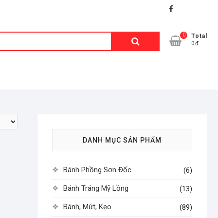
facebook
shopee
lazada
0
Tìm
Total
0₫
kiếm:
DANH MỤC SẢN PHẨM
Bánh Phồng Sơn Đốc
(6)
Bánh Tráng Mỹ Lồng
(13)
Bánh, Mứt, Kẹo
(89)