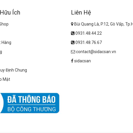
 Hữu Ích
Liên Hệ
 Shop
Bùi Quang Là, P.12, Gò Vấp, Tp
0931.48.44.22
t Hàng
0931.48.76.67
g
contact@sidacsan.vn
sidacsan
Quy Định Chung
o Mật