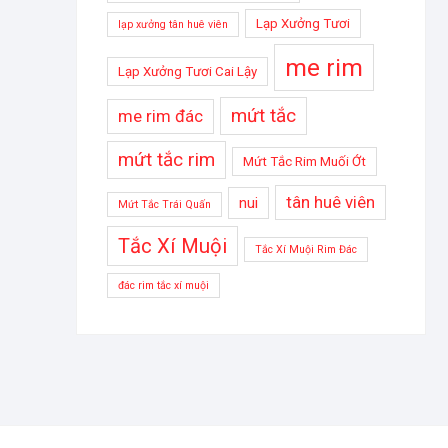
Lạp Xưởng Tươi
lạp xưởng tân huê viên
me rim
Lạp Xưởng Tươi Cai Lậy
mứt tắc
me rim đác
mứt tắc rim
Mứt Tắc Rim Muối Ớt
tân huê viên
nui
Mứt Tắc Trái Quấn
Tắc Xí Muội
Tắc Xí Muội Rim Đác
đác rim tắc xí muội