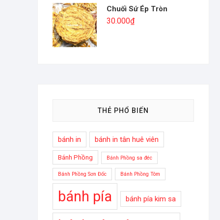
Chuối Sứ Ép Tròn
30.000
₫
THẺ PHỔ BIẾN
bánh in
bánh in tân huê viên
Bánh Phồng
Bánh Phồng sa đéc
Bánh Phồng Sơn Đốc
Bánh Phồng Tôm
bánh pía
bánh pía kim sa