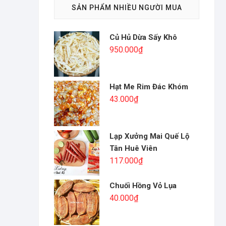
SẢN PHẨM NHIỀU NGƯỜI MUA
Củ Hủ Dừa Sấy Khô
950.000
₫
Hạt Me Rim Đác Khóm
43.000
₫
Lạp Xưởng Mai Quế Lộ
Tân Huê Viên
117.000
₫
Chuối Hồng Vỏ Lụa
40.000
₫