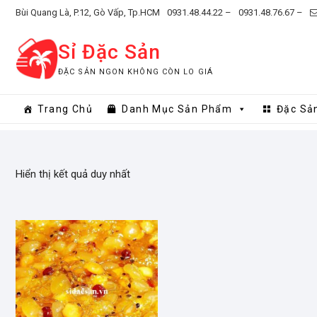
Skip
Bùi Quang Là, P.12, Gò Vấp, Tp.HCM
0931.48.44.22 –
0931.48.76.67 –
to
content
Sỉ Đặc Sản
ĐẶC SẢN NGON KHÔNG CÒN LO GIÁ
Trang Chủ
Danh Mục Sản Phẩm
Đặc Sả
Hiển thị kết quả duy nhất