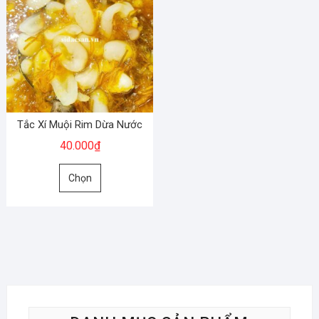
Tắc Xí Muội Rim Dừa Nước
40.000
₫
Sản
Chọn
phẩm
này
có
nhiều
biến
thể.
Các
tùy