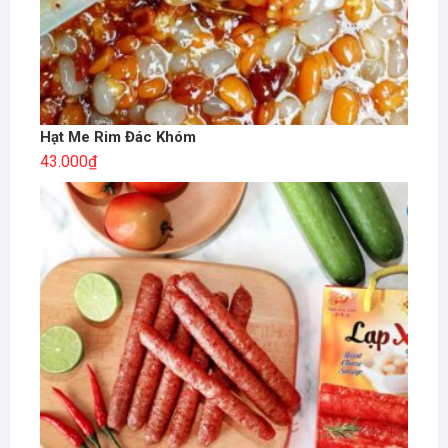
Hạt Me Rim Đác Khóm
43.000
₫