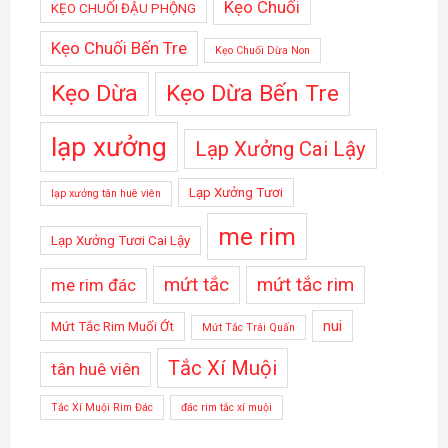
Kẹo Chuối
KẸO CHUỐI ĐẬU PHỘNG
Kẹo Chuối Bến Tre
Kẹo Chuối Dừa Non
Kẹo Dừa
Kẹo Dừa Bến Tre
lạp xưởng
Lạp Xưởng Cai Lậy
Lạp Xưởng Tươi
lạp xưởng tân huê viên
me rim
Lạp Xưởng Tươi Cai Lậy
mứt tắc
mứt tắc rim
me rim đác
nui
Mứt Tắc Rim Muối Ớt
Mứt Tắc Trái Quấn
Tắc Xí Muội
tân huê viên
Tắc Xí Muội Rim Đác
đác rim tắc xí muội