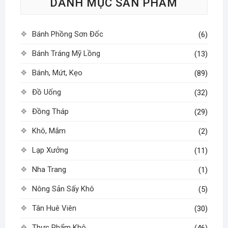
DANH MỤC SẢN PHẨM
chọn
có
thể
Bánh Phồng Sơn Đốc
(6)
được
chọn
Bánh Tráng Mỹ Lồng
(13)
trên
Bánh, Mứt, Kẹo
(89)
trang
sản
Đồ Uống
(32)
phẩm
Đồng Tháp
(29)
Khô, Mắm
(2)
Lạp Xưởng
(11)
Nha Trang
(1)
Nông Sản Sấy Khô
(5)
Tân Huê Viên
(30)
Thực Phẩm Khô
(46)