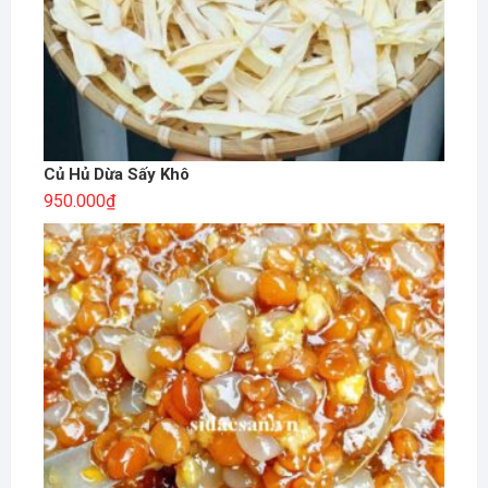
Củ Hủ Dừa Sấy Khô
950.000
₫