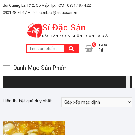
Skip
Bùi Quang Là, P.12, Gò Vấp, Tp.HCM
0931.48.44.22 –
to
0931.48.76.67 –
contact@sidacsan.vn
content
Sỉ Đặc Sản
ĐẶC SẢN NGON KHÔNG CÒN LO GIÁ
0
Total
Tìm
0₫
kiếm:
Danh Mục Sản Phẩm
Hiển thị kết quả duy nhất