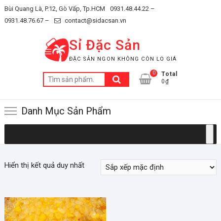
Skip
Bùi Quang Là, P.12, Gò Vấp, Tp.HCM
0931.48.44.22 –
to
0931.48.76.67 –
contact@sidacsan.vn
content
Sỉ Đặc Sản
ĐẶC SẢN NGON KHÔNG CÒN LO GIÁ
0
Total
Tìm
0₫
kiếm:
Danh Mục Sản Phẩm
Hiển thị kết quả duy nhất