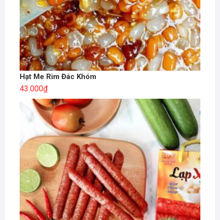
Hạt Me Rim Đác Khóm
43.000
₫