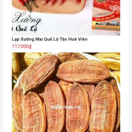
Lạp Xưởng Mai Quế Lộ Tân Huê Viên
117.000
₫