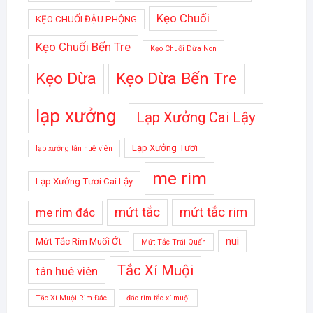
Kẹo Chuối
KẸO CHUỐI ĐẬU PHỘNG
Kẹo Chuối Bến Tre
Kẹo Chuối Dừa Non
Kẹo Dừa
Kẹo Dừa Bến Tre
lạp xưởng
Lạp Xưởng Cai Lậy
Lạp Xưởng Tươi
lạp xưởng tân huê viên
me rim
Lạp Xưởng Tươi Cai Lậy
mứt tắc
mứt tắc rim
me rim đác
nui
Mứt Tắc Rim Muối Ớt
Mứt Tắc Trái Quấn
Tắc Xí Muội
tân huê viên
Tắc Xí Muội Rim Đác
đác rim tắc xí muội