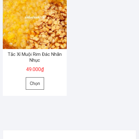
Tắc Xí Muội Rim Đác Nhãn
Nhục
49.000
₫
Sản
Chọn
phẩm
này
có
nhiều
biến
thể.
Các
tùy