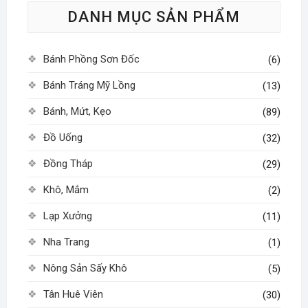
DANH MỤC SẢN PHẨM
chọn
có
thể
Bánh Phồng Sơn Đốc
(6)
được
chọn
Bánh Tráng Mỹ Lồng
(13)
trên
Bánh, Mứt, Kẹo
(89)
trang
sản
Đồ Uống
(32)
phẩm
Đồng Tháp
(29)
Khô, Mắm
(2)
Lạp Xưởng
(11)
Nha Trang
(1)
Nông Sản Sấy Khô
(5)
Tân Huê Viên
(30)