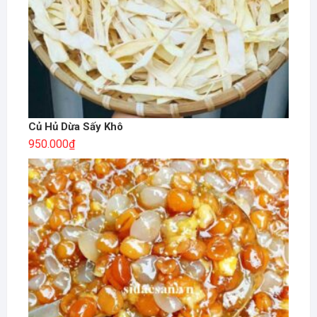
Củ Hủ Dừa Sấy Khô
950.000
₫