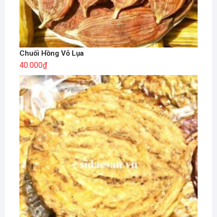
Chuối Hồng Vỏ Lụa
40.000
₫