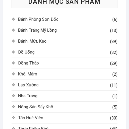
DANH MỤC SẢN PHẨM
chọn
có
thể
Bánh Phồng Sơn Đốc
(6)
được
chọn
Bánh Tráng Mỹ Lồng
(13)
trên
Bánh, Mứt, Kẹo
(89)
trang
sản
Đồ Uống
(32)
phẩm
Đồng Tháp
(29)
Khô, Mắm
(2)
Lạp Xưởng
(11)
Nha Trang
(1)
Nông Sản Sấy Khô
(5)
Tân Huê Viên
(30)
Thực Phẩm Khô
(46)