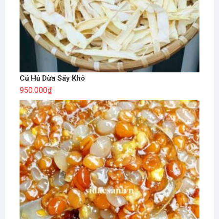
Củ Hủ Dừa Sấy Khô
950.000
₫