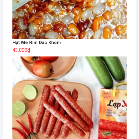
Hạt Me Rim Đác Khóm
43.000
₫