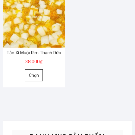
Tắc Xí Muội Rim Thạch Dừa
38.000
₫
Sản
Chọn
phẩm
này
có
nhiều
biến
thể.
Các
tùy