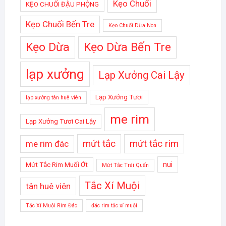
Kẹo Chuối
KẸO CHUỐI ĐẬU PHỘNG
Kẹo Chuối Bến Tre
Kẹo Chuối Dừa Non
Kẹo Dừa
Kẹo Dừa Bến Tre
lạp xưởng
Lạp Xưởng Cai Lậy
Lạp Xưởng Tươi
lạp xưởng tân huê viên
me rim
Lạp Xưởng Tươi Cai Lậy
mứt tắc
mứt tắc rim
me rim đác
nui
Mứt Tắc Rim Muối Ớt
Mứt Tắc Trái Quấn
Tắc Xí Muội
tân huê viên
Tắc Xí Muội Rim Đác
đác rim tắc xí muội