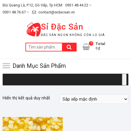
Skip
Bùi Quang Là, P.12, Gò Vấp, Tp.HCM
0931.48.44.22 –
to
0931.48.76.67 –
contact@sidacsan.vn
content
Sỉ Đặc Sản
ĐẶC SẢN NGON KHÔNG CÒN LO GIÁ
0
Total
Tìm
0₫
kiếm:
Danh Mục Sản Phẩm
Hiển thị kết quả duy nhất