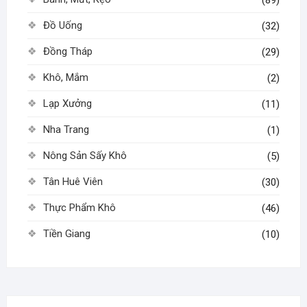
(89)
trang
trang
sản
sản
Đồ Uống
(32)
phẩm
phẩm
Đồng Tháp
(29)
Khô, Mắm
(2)
Lạp Xưởng
(11)
Nha Trang
(1)
Nông Sản Sấy Khô
(5)
Tân Huê Viên
(30)
Thực Phẩm Khô
(46)
Tiền Giang
(10)