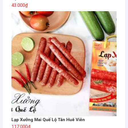
43.000
₫
Lạp Xưởng Mai Quế Lộ Tân Huê Viên
117.000
₫