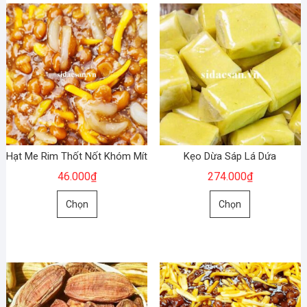
Hạt Me Rim Thốt Nốt Khóm Mít
Kẹo Dừa Sáp Lá Dứa
46.000
₫
274.000
₫
Sản
Sản
Chọn
Chọn
phẩm
phẩm
này
này
có
có
nhiều
nhiều
biến
biến
thể.
thể.