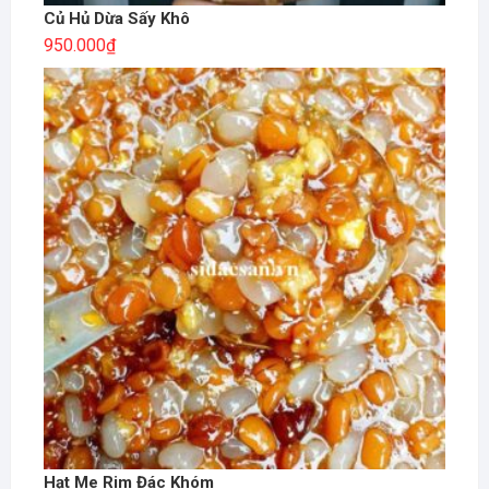
Củ Hủ Dừa Sấy Khô
950.000
₫
Hạt Me Rim Đác Khóm