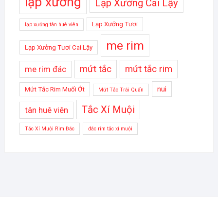
lạp xưởng
Lạp Xưởng Cai Lậy
Lạp Xưởng Tươi
lạp xưởng tân huê viên
me rim
Lạp Xưởng Tươi Cai Lậy
mứt tắc
mứt tắc rim
me rim đác
nui
Mứt Tắc Rim Muối Ớt
Mứt Tắc Trái Quấn
Tắc Xí Muội
tân huê viên
Tắc Xí Muội Rim Đác
đác rim tắc xí muội