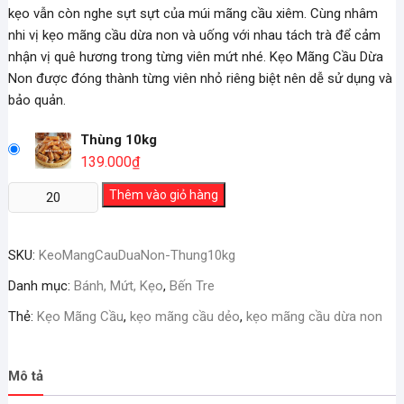
kẹo vẫn còn nghe sựt sựt của múi mãng cầu xiêm. Cùng nhâm
nhi vị kẹo mãng cầu dừa non và uống với nhau tách trà để cảm
nhận vị quê hương trong từng viên mứt nhé. Kẹo Mãng Cầu Dừa
Non được đóng thành từng viên nhỏ riêng biệt nên dễ sử dụng và
bảo quản.
Thùng 10kg
139.000
₫
Kẹo
Thêm vào giỏ hàng
Mãng
Cầu
SKU:
KeoMangCauDuaNon-Thung10kg
Dừa
Non
Danh mục:
Bánh, Mứt, Kẹo
,
Bến Tre
số
Thẻ:
Kẹo Mãng Cầu
,
kẹo mãng cầu dẻo
,
kẹo mãng cầu dừa non
lượng
Mô tả