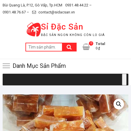
Skip
Bùi Quang Là, P.12, Gò Vấp, Tp.HCM
0931.48.44.22 –
to
0931.48.76.67 –
contact@sidacsan.vn
content
Sỉ Đặc Sản
ĐẶC SẢN NGON KHÔNG CÒN LO GIÁ
0
Total
Tìm
0₫
kiếm:
Danh Mục Sản Phẩm