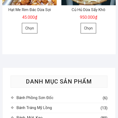
được
chọn
chọn
trên
Hạt Me Rim Đác Dừa Sợi
Củ Hủ Dừa Sấy Khô
trên
trang
45.000
₫
950.000
₫
trang
sản
Sản
Sản
sản
phẩm
Chọn
Chọn
phẩm
phẩm
phẩm
này
này
có
có
nhiều
nhiều
biến
biến
thể.
thể.
Các
Các
tùy
tùy
DANH MỤC SẢN PHẨM
chọn
chọn
có
có
thể
thể
Bánh Phồng Sơn Đốc
(6)
được
được
chọn
chọn
Bánh Tráng Mỹ Lồng
(13)
trên
trên
Bánh, Mứt, Kẹo