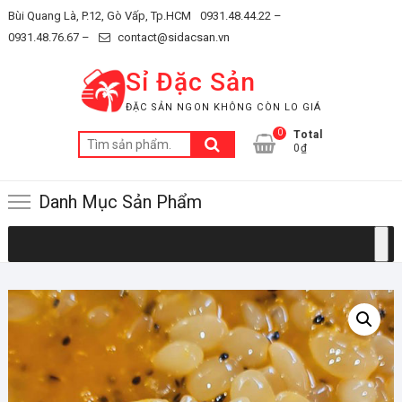
Skip
Bùi Quang Là, P.12, Gò Vấp, Tp.HCM
0931.48.44.22 –
to
0931.48.76.67 –
contact@sidacsan.vn
content
Sỉ Đặc Sản
ĐẶC SẢN NGON KHÔNG CÒN LO GIÁ
0
Total
Tìm
0₫
kiếm:
Danh Mục Sản Phẩm