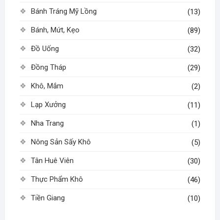
chọn
Bánh Tráng Mỹ Lồng
trang
(13)
trên
sản
Bánh, Mứt, Kẹo
(89)
trang
phẩm
sản
Đồ Uống
(32)
phẩm
Đồng Tháp
(29)
Khô, Mắm
(2)
Lạp Xưởng
(11)
Nha Trang
(1)
Nông Sản Sấy Khô
(5)
Tân Huê Viên
(30)
Thực Phẩm Khô
(46)
Tiền Giang
(10)