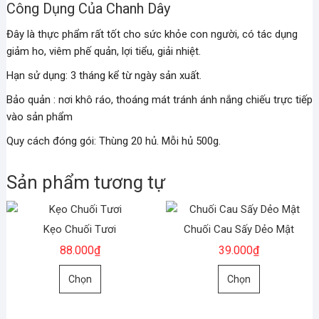
Công Dụng Của Chanh Dây
Đây là thực phẩm rất tốt cho sức khỏe con người, có tác dụng
giảm ho, viêm phế quản, lợi tiểu, giải nhiệt.
Hạn sử dụng: 3 tháng kể từ ngày sản xuất.
Bảo quản : nơi khô ráo, thoáng mát tránh ánh nắng chiếu trực tiếp
vào sản phẩm
Quy cách đóng gói: Thùng 20 hủ. Mỗi hủ 500g.
Sản phẩm tương tự
Kẹo Chuối Tươi
Chuối Cau Sấy Dẻo Mật
88.000
₫
39.000
₫
Sản
Sản
Chọn
Chọn
phẩm
phẩm
này
này