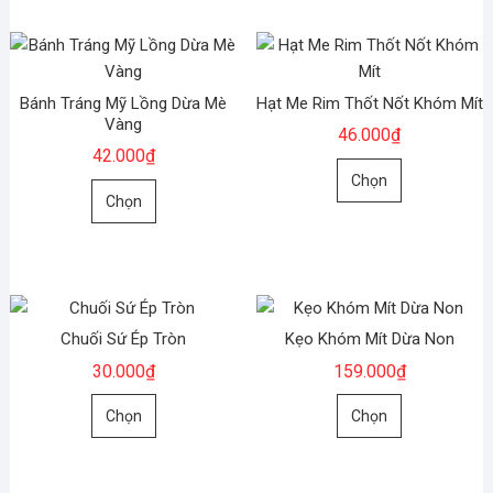
có
có
nhiều
nhiều
biến
biến
thể.
thể.
Bánh Tráng Mỹ Lồng Dừa Mè
Hạt Me Rim Thốt Nốt Khóm Mít
Các
Các
Vàng
46.000
₫
tùy
tùy
42.000
₫
chọn
chọn
Sản
Chọn
Sản
có
có
phẩm
Chọn
phẩm
thể
thể
này
này
được
được
có
có
chọn
chọn
nhiều
nhiều
trên
trên
biến
biến
trang
trang
thể.
Chuối Sứ Ép Tròn
Kẹo Khóm Mít Dừa Non
thể.
sản
sản
Các
30.000
₫
159.000
₫
Các
phẩm
phẩm
tùy
tùy
Sản
Sản
chọn
Chọn
Chọn
chọn
phẩm
phẩm
có
có
này
này
thể
thể
có
có
được