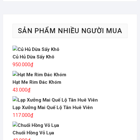
SẢN PHẨM NHIỀU NGƯỜI MUA
Củ Hủ Dừa Sấy Khô
950.000
₫
Hạt Me Rim Đác Khóm
43.000
₫
Lạp Xưởng Mai Quế Lộ Tân Huê Viên
117.000
₫
Chuối Hồng Vỏ Lụa