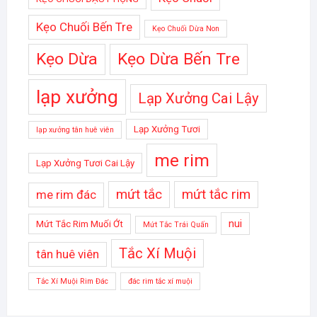
Kẹo Chuối Bến Tre
Kẹo Chuối Dừa Non
Kẹo Dừa
Kẹo Dừa Bến Tre
lạp xưởng
Lạp Xưởng Cai Lậy
Lạp Xưởng Tươi
lạp xưởng tân huê viên
me rim
Lạp Xưởng Tươi Cai Lậy
mứt tắc
mứt tắc rim
me rim đác
nui
Mứt Tắc Rim Muối Ớt
Mứt Tắc Trái Quấn
Tắc Xí Muội
tân huê viên
Tắc Xí Muội Rim Đác
đác rim tắc xí muội