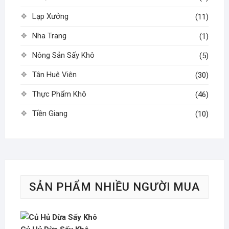
Lạp Xưởng
(11)
Nha Trang
(1)
Nông Sản Sấy Khô
(5)
Tân Huê Viên
(30)
Thực Phẩm Khô
(46)
Tiền Giang
(10)
SẢN PHẨM NHIỀU NGƯỜI MUA