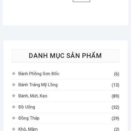
này
biến
Các
phẩm
này
có
thể.
tùy
có
nhiều
Các
chọn
nhiều
biến
tùy
có
biến
thể.
chọ
thể
thể.
Các
có
được
Các
tùy
thể
chọn
tùy
chọn
đượ
trên
DANH MỤC SẢN PHẨM
chọn
có
chọ
trang
có
thể
trên
sản
thể
được
tran
Bánh Phồng Sơn Đốc
phẩm
(6)
được
chọn
sản
chọn
Bánh Tráng Mỹ Lồng
trên
(13)
phẩ
trên
trang
Bánh, Mứt, Kẹo
(89)
trang
sản
sản
phẩm
Đồ Uống
(32)
phẩm
Đồng Tháp
(29)
Khô, Mắm
(2)