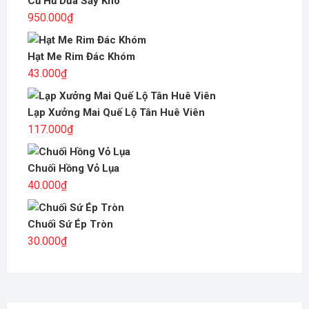
Củ Hủ Dừa Sấy Khô
950.000
₫
Hạt Me Rim Đác Khóm
43.000
₫
Lạp Xưởng Mai Quế Lộ Tân Huê Viên
117.000
₫
Chuối Hồng Vỏ Lụa
40.000
₫
Chuối Sứ Ép Tròn
30.000
₫