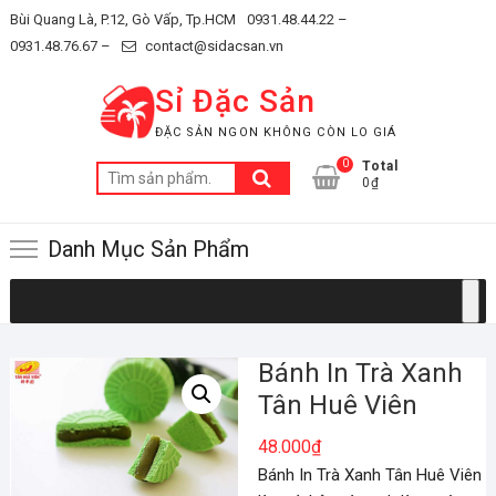
Skip
Bùi Quang Là, P.12, Gò Vấp, Tp.HCM
0931.48.44.22 –
to
0931.48.76.67 –
contact@sidacsan.vn
content
Sỉ Đặc Sản
ĐẶC SẢN NGON KHÔNG CÒN LO GIÁ
0
Total
Tìm
0₫
kiếm:
Danh Mục Sản Phẩm
Bánh In Trà Xanh
Tân Huê Viên
48.000
₫
Bánh In Trà Xanh Tân Huê Viên