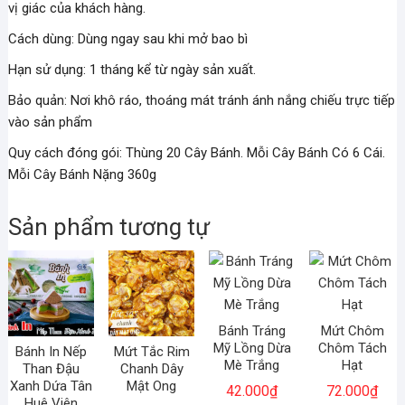
vị giác của khách hàng.
Cách dùng: Dùng ngay sau khi mở bao bì
Hạn sử dụng: 1 tháng kể từ ngày sản xuất.
Bảo quản: Nơi khô ráo, thoáng mát tránh ánh nắng chiếu trực tiếp
vào sản phẩm
Quy cách đóng gói: Thùng 20 Cây Bánh. Mỗi Cây Bánh Có 6 Cái.
Mỗi Cây Bánh Nặng 360g
Sản phẩm tương tự
Bánh Tráng
Mứt Chôm
Mỹ Lồng Dừa
Chôm Tách
Bánh In Nếp
Mứt Tắc Rim
Mè Trắng
Hạt
Than Đậu
Chanh Dây
Xanh Dứa Tân
Mật Ong
42.000
₫
72.000
₫
Huê Viên