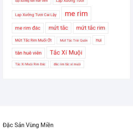
Lạp Xưởng Tươi
lạp xưởng tân huê viên
me rim
Lạp Xưởng Tươi Cai Lậy
mứt tắc
mứt tắc rim
me rim đác
nui
Mứt Tắc Rim Muối Ớt
Mứt Tắc Trái Quấn
Tắc Xí Muội
tân huê viên
Tắc Xí Muội Rim Đác
đác rim tắc xí muội
Đặc Sản Vùng Miền