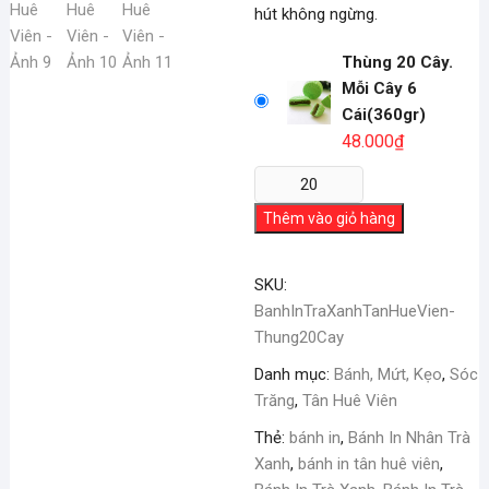
hút không ngừng.
Thùng 20 Cây.
Mỗi Cây 6
Cái(360gr)
48.000
₫
Bánh
In
Thêm vào giỏ hàng
Trà
Xanh
Tân
SKU:
Huê
BanhInTraXanhTanHueVien-
Viên
Thung20Cay
số
Danh mục:
Bánh, Mứt, Kẹo
,
Sóc
lượng
Trăng
,
Tân Huê Viên
Thẻ:
bánh in
,
Bánh In Nhân Trà
Xanh
,
bánh in tân huê viên
,