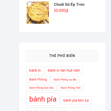
Chuối Sứ Ép Tròn
30.000
₫
THẺ PHỔ BIẾN
bánh in
bánh in tân huê viên
Bánh Phồng
Bánh Phồng sa đéc
Bánh Phồng Sơn Đốc
Bánh Phồng Tôm
bánh pía
bánh pía kim sa