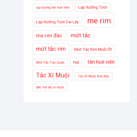
Lạp Xưởng Tươi
lạp xưởng tân huê viên
me rim
Lạp Xưởng Tươi Cai Lậy
mứt tắc
me rim đác
mứt tắc rim
Mứt Tắc Rim Muối Ớt
tân huê viên
nui
Mứt Tắc Trái Quấn
Tắc Xí Muội
Tắc Xí Muội Rim Đác
đác rim tắc xí muội