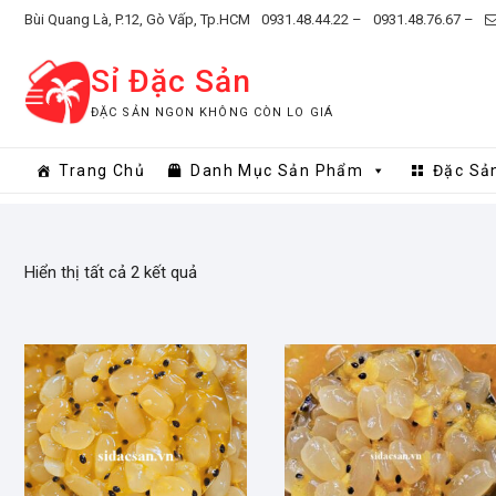
Skip
Bùi Quang Là, P.12, Gò Vấp, Tp.HCM
0931.48.44.22 –
0931.48.76.67 –
to
content
Sỉ Đặc Sản
ĐẶC SẢN NGON KHÔNG CÒN LO GIÁ
Trang Chủ
Danh Mục Sản Phẩm
Đặc Sả
Hiển thị tất cả 2 kết quả