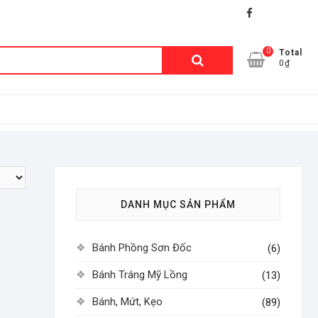
facebook
shopee
lazada
0
Tìm
Total
0₫
kiếm:
DANH MỤC SẢN PHẨM
Bánh Phồng Sơn Đốc
(6)
Bánh Tráng Mỹ Lồng
(13)
Bánh, Mứt, Kẹo
(89)