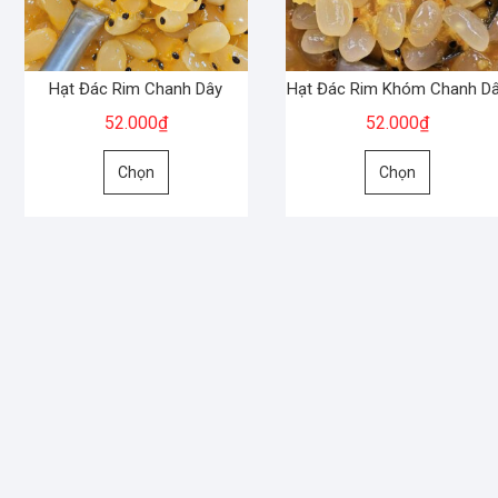
Hạt Đác Rim Chanh Dây
Hạt Đác Rim Khóm Chanh D
52.000
₫
52.000
₫
Sản
Sản
Chọn
Chọn
phẩm
phẩm
này
này
có
có
nhiều
nhiều
biến
biến
thể.
thể.
Các
Các
tùy
tùy
chọn
chọn
có
có
thể
thể
được
được