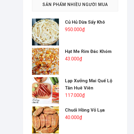
SẢN PHẨM NHIỀU NGƯỜI MUA
Củ Hủ Dừa Sấy Khô
950.000
₫
Hạt Me Rim Đác Khóm
43.000
₫
Lạp Xưởng Mai Quế Lộ
Tân Huê Viên
117.000
₫
Chuối Hồng Vỏ Lụa
40.000
₫