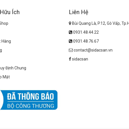
 Hữu Ích
Liên Hệ
 Shop
Bùi Quang Là, P.12, Gò Vấp, Tp
0931.48.44.22
t Hàng
0931.48.76.67
g
contact@sidacsan.vn
sidacsan
Quy Định Chung
o Mật