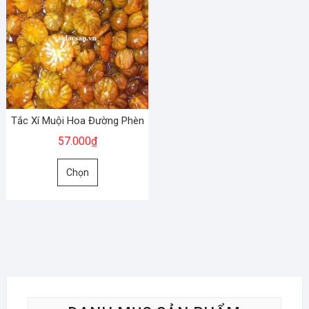
Tắc Xí Muội Hoa Đường Phèn
57.000
₫
Sản
Chọn
phẩm
này
có
nhiều
biến
thể.
Các
tùy