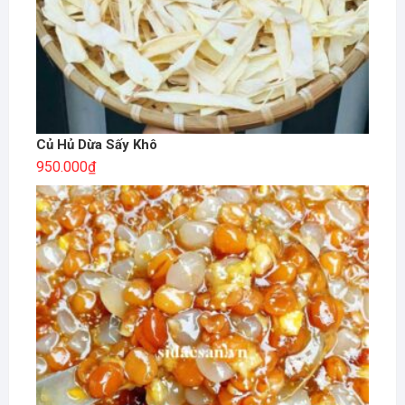
Củ Hủ Dừa Sấy Khô
950.000
₫