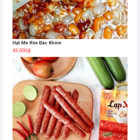
Hạt Me Rim Đác Khóm
43.000
₫