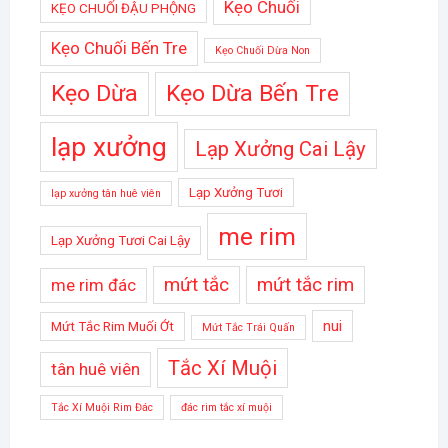
Kẹo Chuối
KẸO CHUỐI ĐẬU PHỘNG
Kẹo Chuối Bến Tre
Kẹo Chuối Dừa Non
Kẹo Dừa
Kẹo Dừa Bến Tre
lạp xưởng
Lạp Xưởng Cai Lậy
Lạp Xưởng Tươi
lạp xưởng tân huê viên
me rim
Lạp Xưởng Tươi Cai Lậy
mứt tắc
mứt tắc rim
me rim đác
nui
Mứt Tắc Rim Muối Ớt
Mứt Tắc Trái Quấn
Tắc Xí Muội
tân huê viên
Tắc Xí Muội Rim Đác
đác rim tắc xí muội