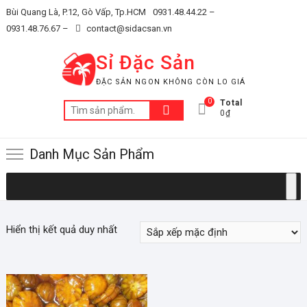
Skip
Bùi Quang Là, P.12, Gò Vấp, Tp.HCM
0931.48.44.22 –
to
0931.48.76.67 –
contact@sidacsan.vn
content
Sỉ Đặc Sản
ĐẶC SẢN NGON KHÔNG CÒN LO GIÁ
0
Total
Tìm
0₫
kiếm:
Danh Mục Sản Phẩm
Hiển thị kết quả duy nhất