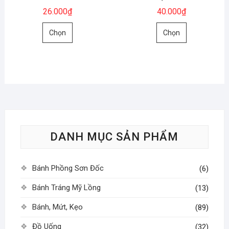
trên
trên
26.000
₫
40.000
₫
trang
trang
Sản
Sản
sản
sản
Chọn
Chọn
phẩm
phẩm
phẩm
phẩm
này
này
có
có
nhiều
nhiều
biến
biến
thể.
thể.
Các
Các
tùy
tùy
DANH MỤC SẢN PHẨM
chọn
chọn
có
có
thể
thể
Bánh Phồng Sơn Đốc
(6)
được
được
chọn
chọn
Bánh Tráng Mỹ Lồng
(13)
trên
trên
Bánh, Mứt, Kẹo
(89)
trang
trang
sản
sản
Đồ Uống
(32)