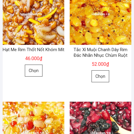
Hạt Me Rim Thốt Nốt Khóm Mít
Tắc Xí Muội Chanh Dây Rim
Đác Nhãn Nhục Chùm Ruột
46.000
₫
52.000
₫
Sản
Chọn
Sản
phẩm
Chọn
phẩm
này
này
có
có
nhiều
nhiều
biến
biến
thể.
thể.
Các
Các
tùy
tùy
chọn