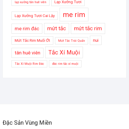
Lạp Xưởng Tươi
lạp xưởng tân huê viên
me rim
Lạp Xưởng Tươi Cai Lậy
mứt tắc
mứt tắc rim
me rim đác
nui
Mứt Tắc Rim Muối Ớt
Mứt Tắc Trái Quấn
Tắc Xí Muội
tân huê viên
Tắc Xí Muội Rim Đác
đác rim tắc xí muội
Đặc Sản Vùng Miền