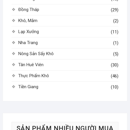
phẩm
phẩm
Đồng Tháp
(29)
Khô, Mắm
(2)
Lạp Xưởng
(11)
Nha Trang
(1)
Nông Sản Sấy Khô
(5)
Tân Huê Viên
(30)
Thực Phẩm Khô
(46)
Tiền Giang
(10)
SẢN PHẨM NHIỀU NGƯỜI MUA