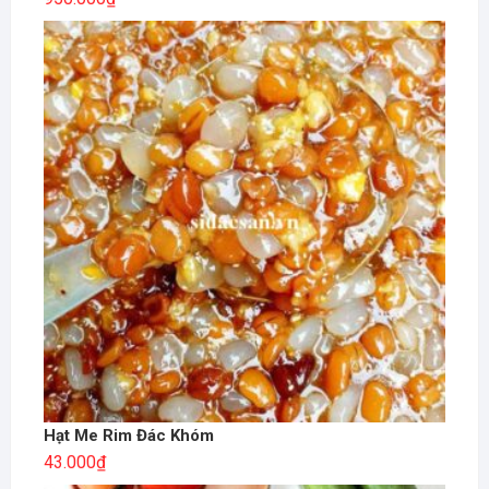
Hạt Me Rim Đác Khóm
43.000
₫