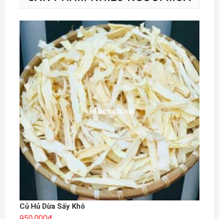
Củ Hủ Dừa Sấy Khô
950.000
₫