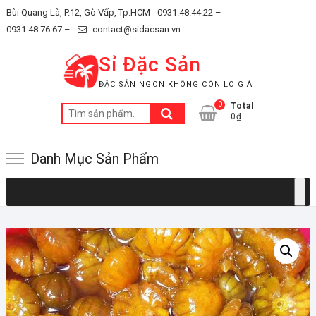
Skip
Bùi Quang Là, P.12, Gò Vấp, Tp.HCM
0931.48.44.22 –
to
0931.48.76.67 –
contact@sidacsan.vn
content
Sỉ Đặc Sản
ĐẶC SẢN NGON KHÔNG CÒN LO GIÁ
0
Total
Tìm
0₫
kiếm:
Danh Mục Sản Phẩm