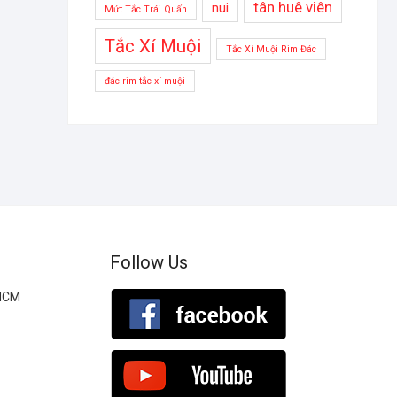
tân huê viên
nui
Mứt Tắc Trái Quấn
Tắc Xí Muội
Tắc Xí Muội Rim Đác
đác rim tắc xí muội
Follow Us
.HCM