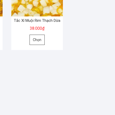
Tắc Xí Muội Rim Thạch Dừa
38.000
₫
Sản
Chọn
phẩm
này
có
nhiều
biến
thể.
Các
tùy
chọn
có
thể
được