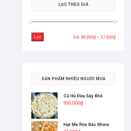
LỌC THEO GIÁ
Lọc
Giá
Giá
Giá:
38.000₫
—
57.000₫
tối
tối
thiểu
đa
SẢN PHẨM NHIỀU NGƯỜI MUA
Củ Hủ Dừa Sấy Khô
950.000
₫
Hạt Me Rim Đác Khóm