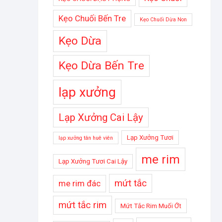
Kẹo Chuối Bến Tre
Kẹo Chuối Dừa Non
Kẹo Dừa
Kẹo Dừa Bến Tre
lạp xưởng
Lạp Xưởng Cai Lậy
Lạp Xưởng Tươi
lạp xưởng tân huê viên
me rim
Lạp Xưởng Tươi Cai Lậy
mứt tắc
me rim đác
mứt tắc rim
Mứt Tắc Rim Muối Ớt