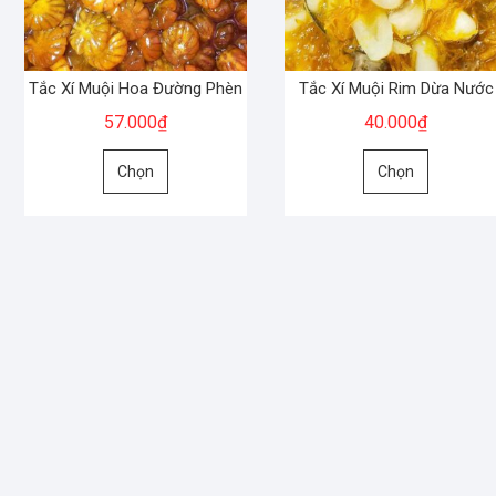
Tắc Xí Muội Hoa Đường Phèn
Tắc Xí Muội Rim Dừa Nước
57.000
₫
40.000
₫
Sản
Sản
Chọn
Chọn
phẩm
phẩm
này
này
có
có
nhiều
nhiều
biến
biến
thể.
thể.
Các
Các
tùy
tùy
chọn
chọn
có
có
thể
thể
được
được