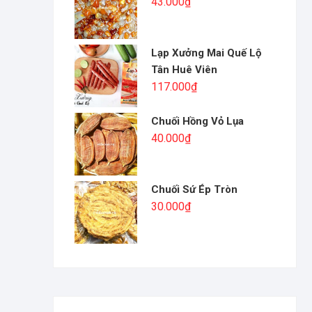
43.000
₫
Lạp Xưởng Mai Quế Lộ
Tân Huê Viên
117.000
₫
Chuối Hồng Vỏ Lụa
40.000
₫
Chuối Sứ Ép Tròn
30.000
₫