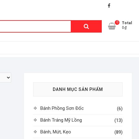
facebook
shopee
lazada
0
Tìm
Total
0₫
kiếm:
DANH MỤC SẢN PHẨM
Bánh Phồng Sơn Đốc
(6)
Bánh Tráng Mỹ Lồng
(13)
Bánh, Mứt, Kẹo
(89)