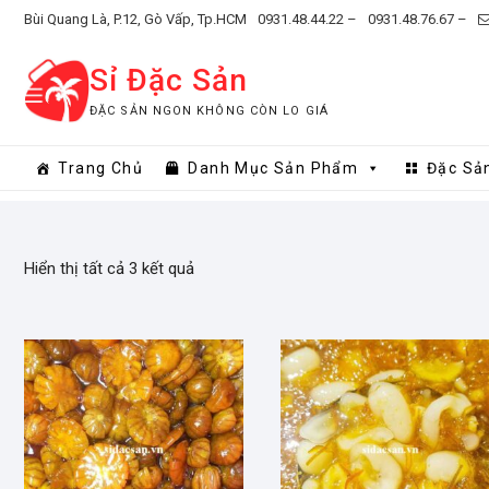
Skip
Bùi Quang Là, P.12, Gò Vấp, Tp.HCM
0931.48.44.22 –
0931.48.76.67 –
to
content
Sỉ Đặc Sản
ĐẶC SẢN NGON KHÔNG CÒN LO GIÁ
Trang Chủ
Danh Mục Sản Phẩm
Đặc Sả
Hiển thị tất cả 3 kết quả