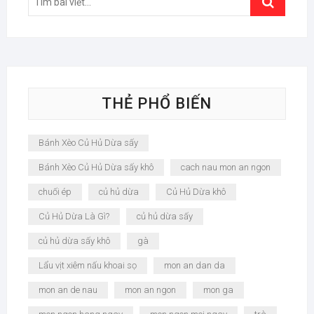
…
THẺ PHỔ BIẾN
Bánh Xèo Củ Hủ Dừa sấy
Bánh Xèo Củ Hủ Dừa sấy khô
cach nau mon an ngon
chuối ép
củ hủ dừa
Củ Hủ Dừa khô
Củ Hủ Dừa Là Gì?
củ hủ dừa sấy
củ hủ dừa sấy khô
gà
Lẩu vịt xiêm nấu khoai sọ
mon an dan da
mon an de nau
mon an ngon
mon ga