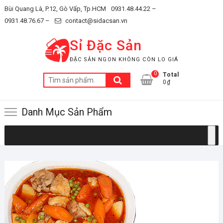
Skip
Bùi Quang Là, P.12, Gò Vấp, Tp.HCM
0931.48.44.22 –
to
0931.48.76.67 –
contact@sidacsan.vn
content
Sỉ Đặc Sản
ĐẶC SẢN NGON KHÔNG CÒN LO GIÁ
0
Total
Tìm
0₫
kiếm:
Danh Mục Sản Phẩm