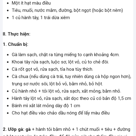
Một ít hạt màu điều
Tiêu, muối, nước mắm, đường, bột ngọt (hoặc bột nêm)
1 củ hành tây, 1 trái dừa xiêm
II. Thực hiện:
1. Chuẩn bị:
Gà làm sạch, chặt ra từng miếng to cạnh khoảng 4cm.
Khoai tây rửa sạch, luộc sơ, lột vỏ, củ to chẻ đôi.
Cà rốt gọt vỏ, rửa sạch, tỉa hoa tùy thích.
Cà chua (nếu dùng cà trái, tuy nhiên dùng cà hộp ngon hơn),
trụng sơ nước sôi, lột bỏ vỏ, bằm nhỏ, bỏ hột.
Củ hành nhỏ + tỏi lột vỏ, rửa sạch, xắt mỏng, bằm nhỏ.
Hành tây lột vỏ, rửa sạch, xắt dọc theo củ có bản độ 1,5 cm
Bánh mì xắt lát mỏng dày độ 1 cm
Cho hạt điều vào chảo dầu nóng để lấy màu điều
2. Ướp gà: gà
+ hành tỏi bằm nhỏ + 1 chút muối + tiêu + đường