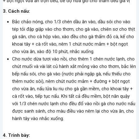
+ bột ngọt vừa ăn trộn đều, để độ nửa giờ cho thấm đều gia vị
3. Cách nấu:
Bắc chảo nóng, cho 1/3 chén dầu ăn vào, dầu sôi cho vào
tép tỏi đập giập vào cho thơm, cho gà vào, chiên sơ cho thịt
gà săn, cho cà hộp vào, xào đều cho gà thấm đỏ cà, kế cho
khoai tây + cà rốt vào, nêm 1 chút nước mắm + bột ngọt
cho vừa ăn, xào độ 10 phút, nhắc xuống.
Cho nước dừa tươi vào nồi, cho thêm 1 chén nước lạnh, cho
chút muối và vài lát củ hành xắt mỏng vào cho thơm, bắc lên
bếp nấu sôi, cho gà vào (nước phải ngập gà, nếu thiếu cho
thêm nước sôi), nêm chút nước mắm + đường + bột ngọt
cho vừa ăn, nấu lửa liu riu cho gà gần mềm, cho khoai tây +
cà rốt vào, tiếp tục nấu. Khi tất cả đều mềm, bột năn quậy
với 1/3 chén nước lạnh cho đều đổ vào nồi gà cho nước nấu
được sanh sánh, cho màu điều vào nêm lại cho vừa ăn, cho
hành tây vào nhắc xuống.
4. Trình bày: