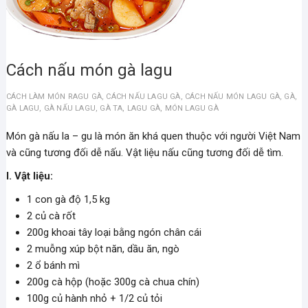
Cách nấu món gà lagu
CÁCH LÀM MÓN RAGU GÀ
,
CÁCH NẤU LAGU GÀ
,
CÁCH NẤU MÓN LAGU GÀ
,
GÀ
,
GÀ LAGU
,
GÀ NẤU LAGU
,
GÀ TA
,
LAGU GÀ
,
MÓN LAGU GÀ
Món gà nấu la – gu là món ăn khá quen thuộc với người Việt Nam
và cũng tương đối dễ nấu. Vật liệu nấu cũng tương đối dễ tìm.
I. Vật liệu:
1 con gà độ 1,5 kg
2 củ cà rốt
200g khoai tây loại bằng ngón chân cái
2 muỗng xúp bột năn, dầu ăn, ngò
2 ổ bánh mì
200g cà hộp (hoặc 300g cà chua chín)
100g củ hành nhỏ + 1/2 củ tỏi