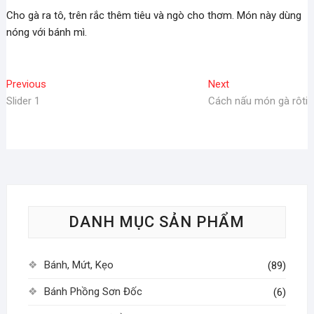
Cho gà ra tô, trên rắc thêm tiêu và ngò cho thơm. Món này dùng
nóng với bánh mì.
Điều
Previous
Next
Previous
Next
post:
post:
Slider 1
Cách nấu món gà rôti
hướng
bài
viết
DANH MỤC SẢN PHẨM
Bánh, Mứt, Kẹo
(89)
Bánh Phồng Sơn Đốc
(6)