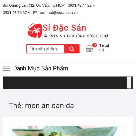
Skip
Bùi Quang Là, P.12, Gò Vấp, Tp.HCM
0931.48.44.22 –
to
0931.48.76.67 –
contact@sidacsan.vn
content
Sỉ Đặc Sản
ĐẶC SẢN NGON KHÔNG CÒN LO GIÁ
0
Total
Tìm
0₫
kiếm:
Danh Mục Sản Phẩm
Thẻ:
mon an dan da