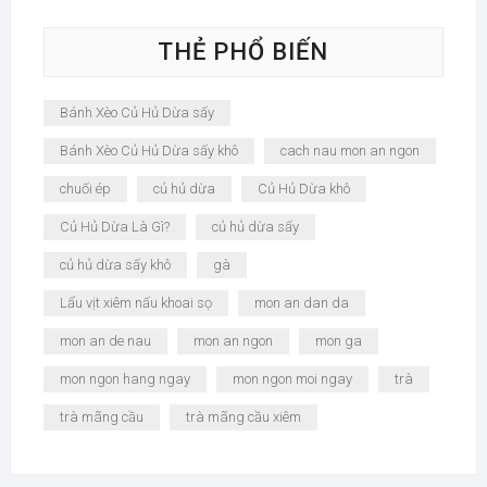
THẺ PHỔ BIẾN
Bánh Xèo Củ Hủ Dừa sấy
Bánh Xèo Củ Hủ Dừa sấy khô
cach nau mon an ngon
chuối ép
củ hủ dừa
Củ Hủ Dừa khô
Củ Hủ Dừa Là Gì?
củ hủ dừa sấy
củ hủ dừa sấy khô
gà
Lẩu vịt xiêm nấu khoai sọ
mon an dan da
mon an de nau
mon an ngon
mon ga
mon ngon hang ngay
mon ngon moi ngay
trà
trà mãng cầu
trà mãng cầu xiêm