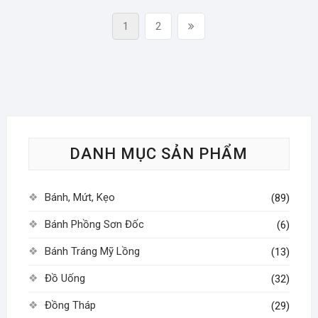
Phân
Page
Page
Next
1
2
trang
page
bài
viết
DANH MỤC SẢN PHẨM
Bánh, Mứt, Kẹo
(89)
Bánh Phồng Sơn Đốc
(6)
Bánh Tráng Mỹ Lồng
(13)
Đồ Uống
(32)
Đồng Tháp
(29)